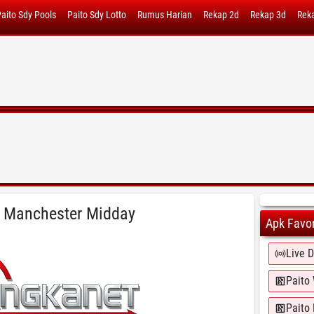
aito Sdy Pools
Paito Sdy Lotto
Rumus Harian
Rekap 2d
Rekap 3d
Rek
ik Manchester Midday
Apk Favor
Live 
Paito
Paito