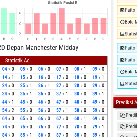
Paito
Bola 
Statis
i 2D Depan Manchester Midday
Paito
Paito
Statistik Ac
04
» 0
05
» 0
06
» 0
07
» 0
08
» 1
09
» 0
Bola 
14
» 1
15
» 0
16
» 0
17
» 0
18
» 0
19
» 1
Statis
24
» 0
25
» 1
26
» 1
27
» 0
28
» 0
29
» 0
34
» 0
35
» 1
36
» 0
37
» 1
38
» 0
39
» 1
44
» 1
45
» 0
46
» 0
47
» 0
48
» 0
49
» 0
Prediksi 
54
» 2
55
» 0
56
» 0
57
» 1
58
» 0
59
» 0
Predi
64
» 0
65
» 0
66
» 0
67
» 0
68
» 1
69
» 0
Predi
74
» 0
75
» 0
76
» 0
77
» 0
78
» 0
79
» 1
84
» 0
85
» 1
86
» 0
87
» 0
88
» 0
89
» 0