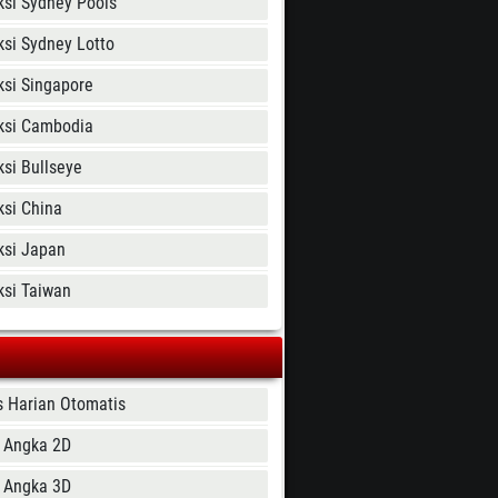
ksi Sydney Pools
ksi Sydney Lotto
ksi Singapore
ksi Cambodia
ksi Bullseye
ksi China
ksi Japan
ksi Taiwan
 Harian Otomatis
 Angka 2D
 Angka 3D