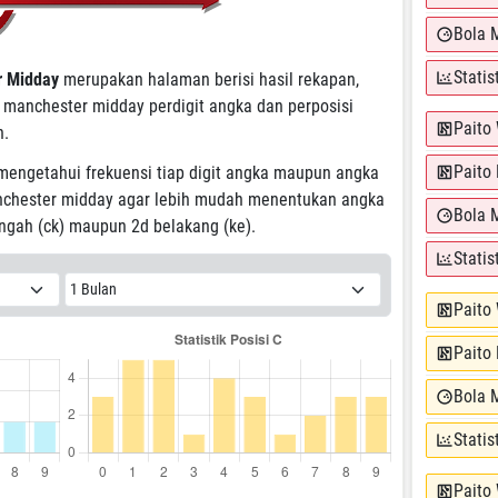
Bola 
Stati
r Midday
merupakan halaman berisi hasil rekapan,
an manchester midday perdigit angka dan perposisi
Paito
n.
Paito
s mengetahui frekuensi tiap digit angka maupun angka
manchester midday agar lebih mudah menentukan angka
Bola 
tengah (ck) maupun 2d belakang (ke).
Statis
Paito
Paito
Bola 
Statis
Paito