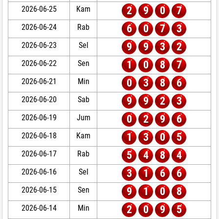
2026-06-25
Kam
2
9
0
7
2026-06-24
Rab
6
0
7
3
2026-06-23
Sel
9
9
3
2
2026-06-22
Sen
1
0
8
7
2026-06-21
Min
0
3
8
6
2026-06-20
Sab
9
9
2
3
2026-06-19
Jum
0
2
9
6
2026-06-18
Kam
1
3
0
5
2026-06-17
Rab
5
4
8
4
2026-06-16
Sel
3
1
6
6
2026-06-15
Sen
9
1
0
8
2026-06-14
Min
2
0
9
5