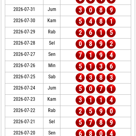
2026-07-31
Jum
3
0
8
9
2026-07-30
Kam
5
4
8
1
2026-07-29
Rab
2
6
1
5
2026-07-28
Sel
0
8
9
2
2026-07-27
Sen
7
1
9
4
2026-07-26
Min
5
1
3
6
2026-07-25
Sab
4
3
8
3
2026-07-24
Jum
5
0
7
1
2026-07-23
Kam
3
1
1
4
2026-07-22
Rab
2
5
9
0
2026-07-21
Sel
5
7
8
9
2026-07-20
Sen
6
8
0
4