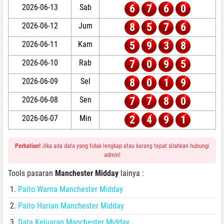
2026-06-13
Sab
6
7
6
0
2026-06-12
Jum
8
5
7
6
2026-06-11
Kam
5
9
3
8
2026-06-10
Rab
7
0
9
5
2026-06-09
Sel
8
0
1
9
2026-06-08
Sen
7
7
8
0
2026-06-07
Min
2
4
9
1
Perhatian!
Jika ada data yang tidak lengkap atau kurang tepat silahkan hubungi
admin!
Tools pasaran
Manchester Midday
lainya :
Paito Warna Manchester Midday
Paito Harian Manchester Midday
Data Keluaran Manchester Midday