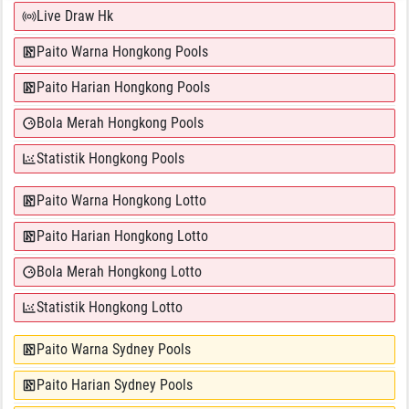
Live Draw Hk
Paito Warna Hongkong Pools
Paito Harian Hongkong Pools
Bola Merah Hongkong Pools
Statistik Hongkong Pools
Paito Warna Hongkong Lotto
Paito Harian Hongkong Lotto
Bola Merah Hongkong Lotto
Statistik Hongkong Lotto
Paito Warna Sydney Pools
Paito Harian Sydney Pools