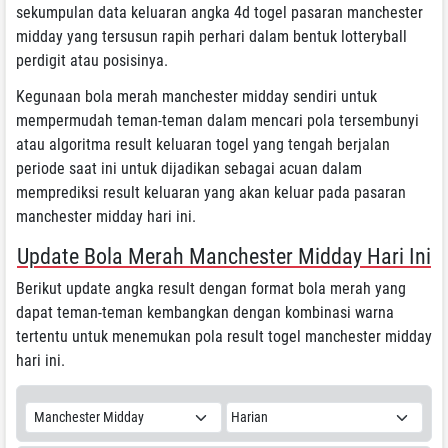
sekumpulan data keluaran angka 4d togel pasaran manchester
midday yang tersusun rapih perhari dalam bentuk lotteryball
perdigit atau posisinya.
Kegunaan bola merah manchester midday sendiri untuk
mempermudah teman-teman dalam mencari pola tersembunyi
atau algoritma result keluaran togel yang tengah berjalan
periode saat ini untuk dijadikan sebagai acuan dalam
memprediksi result keluaran yang akan keluar pada pasaran
manchester midday hari ini.
Update Bola Merah Manchester Midday Hari Ini
Berikut update angka result dengan format bola merah yang
dapat teman-teman kembangkan dengan kombinasi warna
tertentu untuk menemukan pola result togel manchester midday
hari ini.