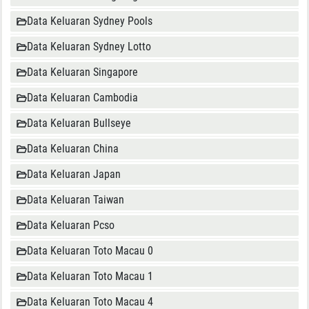
Data Keluaran Sydney Pools
Data Keluaran Sydney Lotto
Data Keluaran Singapore
Data Keluaran Cambodia
Data Keluaran Bullseye
Data Keluaran China
Data Keluaran Japan
Data Keluaran Taiwan
Data Keluaran Pcso
Data Keluaran Toto Macau 0
Data Keluaran Toto Macau 1
Data Keluaran Toto Macau 4