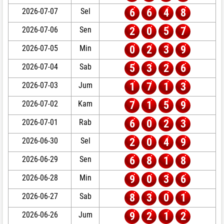
2026-07-07
Sel
6
6
4
8
2026-07-06
Sen
2
0
5
7
2026-07-05
Min
0
2
3
9
2026-07-04
Sab
5
3
2
6
2026-07-03
Jum
1
7
1
3
2026-07-02
Kam
7
1
5
9
2026-07-01
Rab
6
0
2
3
2026-06-30
Sel
2
0
4
9
2026-06-29
Sen
6
8
1
8
2026-06-28
Min
9
0
3
6
2026-06-27
Sab
8
3
0
1
2026-06-26
Jum
9
2
1
2