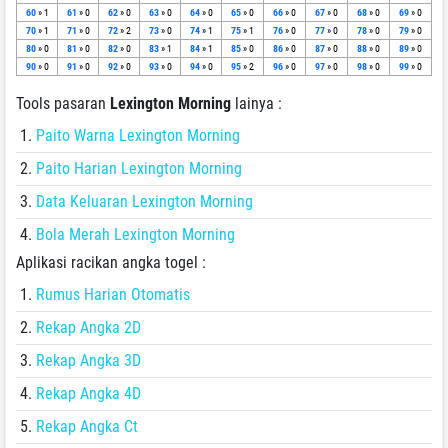
60
» 1
61
» 0
62
» 0
63
» 0
64
» 0
65
» 0
66
» 0
67
» 0
68
» 0
69
» 0
70
» 1
71
» 0
72
» 2
73
» 0
74
» 1
75
» 1
76
» 0
77
» 0
78
» 0
79
» 0
80
» 0
81
» 0
82
» 0
83
» 1
84
» 1
85
» 0
86
» 0
87
» 0
88
» 0
89
» 0
90
» 0
91
» 0
92
» 0
93
» 0
94
» 0
95
» 2
96
» 0
97
» 0
98
» 0
99
» 0
Tools pasaran
Lexington Morning
lainya :
Paito Warna Lexington Morning
Paito Harian Lexington Morning
Data Keluaran Lexington Morning
Bola Merah Lexington Morning
Aplikasi racikan angka togel :
Rumus Harian Otomatis
Rekap Angka 2D
Rekap Angka 3D
Rekap Angka 4D
Rekap Angka Ct