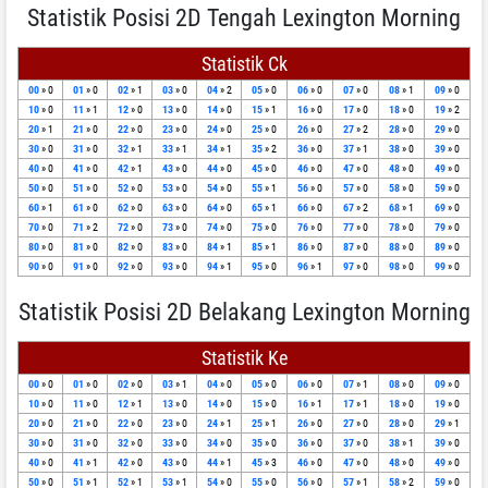
Statistik Posisi 2D Tengah Lexington Morning
Statistik Ck
00
» 0
01
» 0
02
» 1
03
» 0
04
» 2
05
» 0
06
» 0
07
» 0
08
» 1
09
» 0
10
» 0
11
» 1
12
» 0
13
» 0
14
» 0
15
» 1
16
» 0
17
» 0
18
» 0
19
» 2
20
» 1
21
» 0
22
» 0
23
» 0
24
» 0
25
» 0
26
» 0
27
» 2
28
» 0
29
» 0
30
» 0
31
» 0
32
» 1
33
» 1
34
» 1
35
» 2
36
» 0
37
» 1
38
» 0
39
» 0
40
» 0
41
» 0
42
» 1
43
» 0
44
» 0
45
» 0
46
» 0
47
» 0
48
» 0
49
» 0
50
» 0
51
» 0
52
» 0
53
» 0
54
» 0
55
» 1
56
» 0
57
» 0
58
» 0
59
» 0
60
» 1
61
» 0
62
» 0
63
» 0
64
» 0
65
» 1
66
» 0
67
» 2
68
» 1
69
» 0
70
» 0
71
» 2
72
» 0
73
» 0
74
» 0
75
» 0
76
» 0
77
» 0
78
» 0
79
» 0
80
» 0
81
» 0
82
» 0
83
» 0
84
» 1
85
» 1
86
» 0
87
» 0
88
» 0
89
» 0
90
» 0
91
» 0
92
» 0
93
» 0
94
» 1
95
» 0
96
» 1
97
» 0
98
» 0
99
» 0
Statistik Posisi 2D Belakang Lexington Morning
Statistik Ke
00
» 0
01
» 0
02
» 0
03
» 1
04
» 0
05
» 0
06
» 0
07
» 1
08
» 0
09
» 0
10
» 0
11
» 0
12
» 1
13
» 0
14
» 0
15
» 0
16
» 1
17
» 1
18
» 0
19
» 0
20
» 0
21
» 0
22
» 0
23
» 0
24
» 1
25
» 1
26
» 0
27
» 0
28
» 0
29
» 1
30
» 0
31
» 0
32
» 0
33
» 0
34
» 0
35
» 0
36
» 0
37
» 0
38
» 1
39
» 0
40
» 0
41
» 1
42
» 0
43
» 0
44
» 1
45
» 3
46
» 0
47
» 0
48
» 0
49
» 0
50
» 0
51
» 1
52
» 1
53
» 1
54
» 0
55
» 0
56
» 0
57
» 1
58
» 2
59
» 0