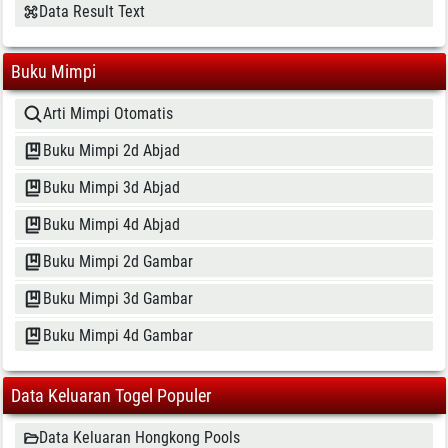
Data Result Text
Buku Mimpi
Arti Mimpi Otomatis
Buku Mimpi 2d Abjad
Buku Mimpi 3d Abjad
Buku Mimpi 4d Abjad
Buku Mimpi 2d Gambar
Buku Mimpi 3d Gambar
Buku Mimpi 4d Gambar
Data Keluaran Togel Populer
Data Keluaran Hongkong Pools