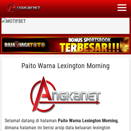
Paito Warna Lexington Morning
Selamat datang di halaman
Paito Warna Lexington Morning
,
dimana halaman ini berisi arsip
data keluaran lexington