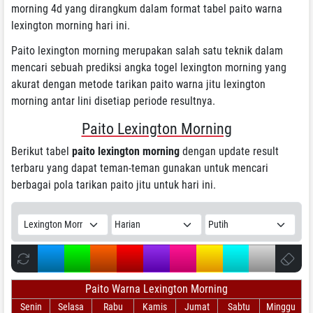
morning 4d
yang dirangkum dalam format tabel paito warna
lexington morning hari ini.
Paito lexington morning merupakan salah satu teknik dalam
mencari sebuah prediksi angka togel lexington morning yang
akurat dengan metode tarikan paito warna jitu lexington
morning antar lini disetiap periode resultnya.
Paito Lexington Morning
Berikut tabel
paito lexington morning
dengan update result
terbaru yang dapat teman-teman gunakan untuk mencari
berbagai pola tarikan paito jitu untuk hari ini.
Paito Warna Lexington Morning
Senin
Selasa
Rabu
Kamis
Jumat
Sabtu
Minggu