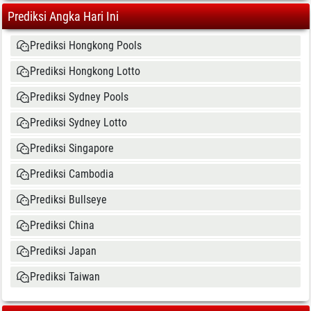
Prediksi Angka Hari Ini
Prediksi Hongkong Pools
Prediksi Hongkong Lotto
Prediksi Sydney Pools
Prediksi Sydney Lotto
Prediksi Singapore
Prediksi Cambodia
Prediksi Bullseye
Prediksi China
Prediksi Japan
Prediksi Taiwan