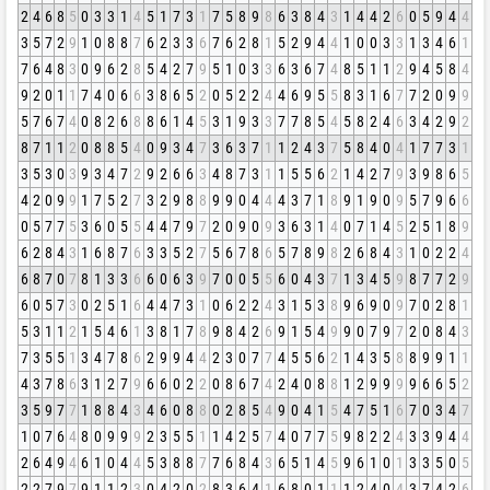
2
4
6
8
5
0
3
3
1
4
5
1
7
3
1
7
5
8
9
8
6
3
8
4
3
1
4
4
2
6
0
5
9
4
4
3
5
7
2
9
1
0
8
8
7
6
2
3
3
6
7
6
2
8
1
5
2
9
4
4
1
0
0
3
3
1
3
4
6
1
7
6
4
8
3
0
9
6
2
8
5
4
2
7
9
5
1
0
3
3
6
3
6
7
4
8
5
1
1
2
9
4
5
8
4
9
2
0
1
1
7
4
0
6
6
3
8
6
5
2
0
5
2
2
4
4
6
9
5
5
8
3
1
6
7
7
2
0
9
9
5
7
6
7
4
0
8
2
6
8
8
6
1
4
5
3
1
9
3
3
7
7
8
5
4
5
8
2
4
6
3
4
2
9
2
8
7
1
1
2
0
8
8
5
4
0
9
3
4
7
3
6
3
7
1
1
2
4
3
7
5
8
4
0
4
1
7
7
3
1
3
5
3
0
3
9
3
4
7
2
9
2
6
6
3
4
8
7
3
1
1
5
5
6
2
1
4
2
7
9
3
9
8
6
5
4
2
0
9
9
1
7
5
2
7
3
2
9
8
8
9
9
0
4
4
4
3
7
1
8
9
1
9
0
9
5
7
9
6
6
0
5
7
7
5
3
6
0
5
5
4
4
7
9
7
2
0
9
0
9
3
6
3
1
4
0
7
1
4
5
2
5
1
8
9
6
2
8
4
3
1
6
8
7
6
3
3
5
2
7
5
6
7
8
6
5
7
8
9
8
2
6
8
4
3
1
0
2
2
4
6
8
7
0
7
8
1
3
3
6
6
0
6
3
9
7
0
0
5
5
6
0
4
3
7
1
3
4
5
9
8
7
7
2
9
6
0
5
7
3
0
2
5
1
6
4
4
7
3
1
0
6
2
2
4
3
1
5
3
8
9
6
9
0
9
7
0
2
8
1
5
3
1
1
2
1
5
4
6
1
3
8
1
7
8
9
8
4
2
6
9
1
5
4
9
9
0
7
9
7
2
0
8
4
3
7
3
5
5
1
3
4
7
8
6
2
9
9
4
4
2
3
0
7
7
4
5
5
6
2
1
4
3
5
8
8
9
9
1
1
4
3
7
8
6
3
1
2
7
9
6
6
0
2
2
0
8
6
7
4
2
4
0
8
8
1
2
9
9
9
9
6
6
5
2
3
5
9
7
7
1
8
8
4
3
4
6
0
8
8
0
2
8
5
4
9
0
4
1
5
4
7
5
1
6
7
0
3
4
7
1
0
7
6
4
8
0
9
9
9
2
3
5
5
1
1
4
2
5
7
4
0
7
7
5
9
8
2
2
4
3
3
9
4
4
2
6
4
9
4
6
1
0
4
4
5
3
8
8
7
7
6
8
4
3
6
5
1
4
5
9
6
1
0
1
3
3
5
0
5
2
2
7
9
7
9
1
1
2
3
0
4
2
0
2
8
3
6
4
1
6
8
0
1
1
1
2
4
0
4
3
7
4
2
6