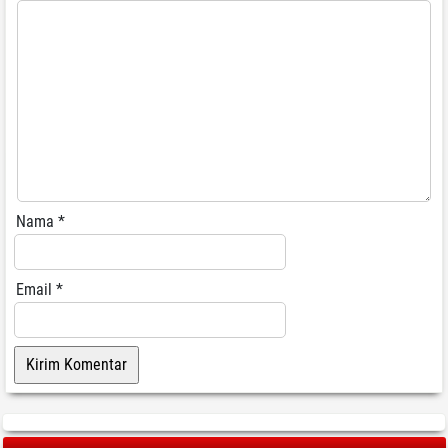
Nama
*
Email
*