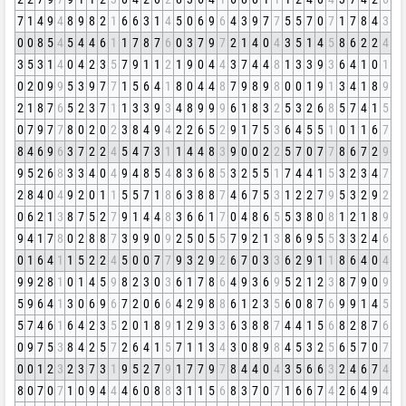
7
1
4
9
4
8
9
8
2
1
6
6
3
1
4
5
0
6
9
6
4
3
9
7
7
5
5
7
0
7
1
7
8
4
3
0
0
8
5
4
5
4
4
6
1
1
7
8
7
6
0
3
7
9
7
2
1
4
0
4
3
5
1
4
5
8
6
2
2
4
3
5
3
1
4
0
4
2
3
5
7
9
1
1
2
1
9
0
4
4
3
7
4
4
8
1
3
3
9
3
6
4
1
0
1
0
2
0
9
9
5
3
9
7
7
1
5
6
4
1
8
0
4
4
8
7
9
8
9
8
0
0
1
9
1
3
4
1
8
9
2
1
8
7
6
5
2
3
7
1
1
3
3
9
3
4
8
9
9
9
6
1
8
3
2
5
3
2
6
8
5
7
4
1
5
0
7
9
7
7
8
0
2
0
2
3
8
4
9
4
2
2
6
5
2
9
1
7
5
3
6
4
5
5
1
0
1
1
6
7
8
4
6
9
6
3
7
2
2
4
5
4
7
3
1
1
4
4
8
3
9
0
0
2
2
5
7
0
7
7
8
6
7
2
9
9
5
2
6
8
3
3
4
0
4
9
4
8
5
4
8
3
6
8
5
3
2
5
5
1
7
4
4
1
5
3
2
3
4
7
2
8
4
0
4
9
2
0
1
1
5
5
7
1
8
6
3
8
8
7
4
6
7
5
3
1
2
2
7
9
5
3
2
9
2
0
6
2
1
3
8
7
5
2
7
9
1
4
4
8
3
6
6
1
7
0
4
8
6
5
5
3
8
0
8
1
2
1
8
9
9
4
1
7
8
0
2
8
8
7
3
9
9
0
9
2
5
0
5
5
7
9
2
1
3
8
6
9
5
5
3
3
2
4
6
0
1
6
4
1
1
5
2
2
4
5
0
0
7
7
9
3
2
9
2
6
7
0
3
3
6
2
9
1
1
8
6
4
0
4
9
9
2
8
1
0
1
4
5
9
8
2
3
0
3
6
1
7
8
6
4
9
3
6
9
5
2
1
2
3
8
7
9
0
9
5
9
6
4
1
3
0
6
9
6
7
2
0
6
6
4
2
9
8
8
6
1
2
3
5
6
0
8
7
6
9
9
1
4
5
5
7
4
6
1
6
4
2
3
5
2
0
1
8
9
1
2
9
3
3
6
3
8
8
7
4
4
1
5
6
8
2
8
7
6
0
9
7
5
3
8
4
2
5
7
2
6
4
1
5
7
1
1
3
4
3
0
8
9
8
4
5
3
2
5
6
5
7
0
7
0
0
1
2
3
2
3
7
3
1
9
5
2
7
9
1
7
7
9
7
8
4
4
0
4
3
5
6
6
3
2
4
6
7
4
8
0
7
0
7
1
0
9
4
4
4
6
0
8
8
3
1
1
5
6
8
3
7
0
7
1
6
6
7
4
2
6
4
9
4