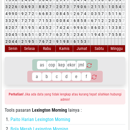
3
2
2
6
8
0
6
9
3
3
8
8
2
7
9
2
0
7
3
1
7
9
0
6
6
2
1
1
5
6
1
0
5
4
9
4
9
9
0
9
9
2
7
2
9
6
6
8
3
2
0
8
4
5
9
2
6
7
4
2
0
3
5
7
3
5
1
1
6
7
3
3
2
9
2
7
2
7
0
7
7
1
5
3
8
0
0
8
4
3
6
8
5
8
4
6
7
1
2
3
2
0
2
5
7
8
2
0
7
7
8
1
9
5
5
4
3
5
2
7
7
4
2
4
6
9
9
6
0
6
8
6
0
3
3
1
3
3
8
2
3
0
4
5
9
5
6
5
1
6
0
7
1
7
8
6
3
7
5
3
2
3
4
1
5
1
9
4
5
9
7
5
5
8
4
2
0
4
4
8
2
1
9
5
5
7
6
7
2
9
9
1
9
8
8
6
1
5
3
8
.
.
Senin
Selasa
Rabu
Kamis
Jumat
Sabtu
Minggu
Perhatian!
Jika ada data yang tidak lengkap atau kurang tepat silahkan hubungi
admin!
Tools pasaran
Lexington Morning
lainya :
Paito Harian Lexington Morning
Bola Merah Lexington Morning