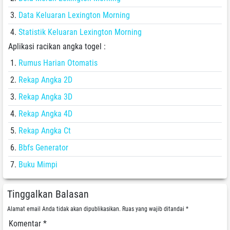
Data Keluaran Lexington Morning
Statistik Keluaran Lexington Morning
Aplikasi racikan angka togel :
Rumus Harian Otomatis
Rekap Angka 2D
Rekap Angka 3D
Rekap Angka 4D
Rekap Angka Ct
Bbfs Generator
Buku Mimpi
Tinggalkan Balasan
Alamat email Anda tidak akan dipublikasikan.
Ruas yang wajib ditandai
*
Komentar
*