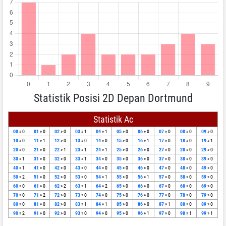
Statistik Posisi 2D Depan Dortmund
Statistik Ac
00
» 0
01
» 0
02
» 0
03
» 1
04
» 1
05
» 0
06
» 0
07
» 0
08
» 0
09
» 0
10
» 0
11
» 1
12
» 0
13
» 0
14
» 0
15
» 0
16
» 1
17
» 0
18
» 0
19
» 1
20
» 0
21
» 0
22
» 1
23
» 1
24
» 1
25
» 0
26
» 0
27
» 0
28
» 0
29
» 0
30
» 1
31
» 0
32
» 0
33
» 1
34
» 0
35
» 0
36
» 0
37
» 0
38
» 0
39
» 0
40
» 1
41
» 0
42
» 0
43
» 0
44
» 0
45
» 0
46
» 0
47
» 0
48
» 0
49
» 0
50
» 2
51
» 0
52
» 0
53
» 0
54
» 1
55
» 0
56
» 1
57
» 0
58
» 0
59
» 0
60
» 0
61
» 0
62
» 2
63
» 1
64
» 2
65
» 0
66
» 0
67
» 0
68
» 0
69
» 0
70
» 0
71
» 2
72
» 0
73
» 0
74
» 0
75
» 0
76
» 0
77
» 0
78
» 0
79
» 0
80
» 0
81
» 0
82
» 0
83
» 1
84
» 1
85
» 0
86
» 0
87
» 1
88
» 0
89
» 0
90
» 2
91
» 0
92
» 0
93
» 0
94
» 0
95
» 0
96
» 1
97
» 0
98
» 1
99
» 1