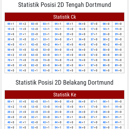
Statistik Posisi 2D Tengah Dortmund
Statistik Ck
00
» 1
01
» 2
02
» 0
03
» 1
04
» 1
05
» 1
06
» 0
07
» 0
08
» 0
09
» 0
10
» 0
11
» 0
12
» 0
13
» 1
14
» 1
15
» 0
16
» 0
17
» 0
18
» 1
19
» 0
20
» 0
21
» 1
22
» 0
23
» 1
24
» 0
25
» 0
26
» 0
27
» 1
28
» 0
29
» 0
30
» 0
31
» 0
32
» 1
33
» 1
34
» 0
35
» 1
36
» 0
37
» 0
38
» 2
39
» 0
40
» 0
41
» 1
42
» 0
43
» 2
44
» 1
45
» 0
46
» 0
47
» 0
48
» 2
49
» 0
50
» 0
51
» 0
52
» 0
53
» 0
54
» 0
55
» 0
56
» 0
57
» 0
58
» 0
59
» 0
60
» 2
61
» 0
62
» 0
63
» 0
64
» 1
65
» 0
66
» 0
67
» 0
68
» 0
69
» 0
70
» 1
71
» 0
72
» 0
73
» 0
74
» 0
75
» 0
76
» 0
77
» 0
78
» 0
79
» 0
80
» 0
81
» 0
82
» 0
83
» 0
84
» 0
85
» 0
86
» 1
87
» 0
88
» 0
89
» 0
90
» 0
91
» 0
92
» 1
93
» 0
94
» 1
95
» 0
96
» 0
97
» 0
98
» 0
99
» 0
Statistik Posisi 2D Belakang Dortmund
Statistik Ke
00
» 1
01
» 0
02
» 0
03
» 1
04
» 0
05
» 0
06
» 0
07
» 1
08
» 1
09
» 0
10
» 2
11
» 0
12
» 0
13
» 0
14
» 0
15
» 0
16
» 1
17
» 0
18
» 1
19
» 0
20
» 2
21
» 0
22
» 0
23
» 0
24
» 0
25
» 0
26
» 0
27
» 0
28
» 0
29
» 0
30
» 0
31
» 0
32
» 1
33
» 0
34
» 1
35
» 1
36
» 0
37
» 1
38
» 1
39
» 1
40
» 0
41
» 1
42
» 0
43
» 1
44
» 0
45
» 0
46
» 1
47
» 0
48
» 1
49
» 1
50
» 0
51
» 0
52
» 0
53
» 1
54
» 1
55
» 0
56
» 0
57
» 0
58
» 0
59
» 0