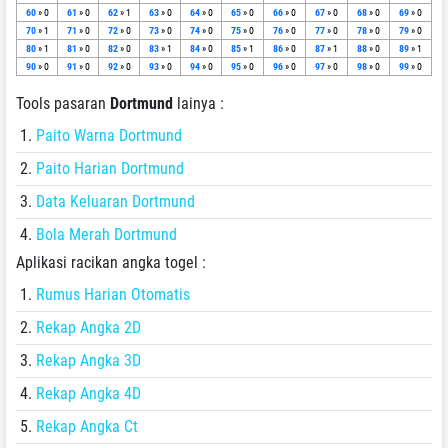
60
» 0
61
» 0
62
» 1
63
» 0
64
» 0
65
» 0
66
» 0
67
» 0
68
» 0
69
» 0
70
» 1
71
» 0
72
» 0
73
» 0
74
» 0
75
» 0
76
» 0
77
» 0
78
» 0
79
» 0
80
» 1
81
» 0
82
» 0
83
» 1
84
» 0
85
» 1
86
» 0
87
» 1
88
» 0
89
» 1
90
» 0
91
» 0
92
» 0
93
» 0
94
» 0
95
» 0
96
» 0
97
» 0
98
» 0
99
» 0
Tools pasaran
Dortmund
lainya :
Paito Warna Dortmund
Paito Harian Dortmund
Data Keluaran Dortmund
Bola Merah Dortmund
Aplikasi racikan angka togel :
Rumus Harian Otomatis
Rekap Angka 2D
Rekap Angka 3D
Rekap Angka 4D
Rekap Angka Ct