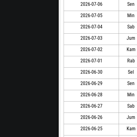
2026-07-06
Sen
2026-07-05
Min
2026-07-04
Sab
2026-07-03
Jum
2026-07-02
Kam
2026-07-01
Rab
2026-06-30
Sel
2026-06-29
Sen
2026-06-28
Min
2026-06-27
Sab
2026-06-26
Jum
2026-06-25
Kam