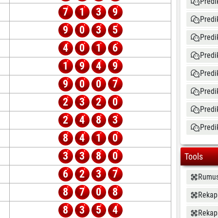
Predi
7
1
3
9
Predi
9
0
3
5
Predi
4
0
1
6
Predi
1
9
4
9
Predi
9
0
0
7
Predi
2
3
2
0
Predi
2
4
8
3
Predi
8
4
1
0
3
3
8
0
Tools
6
2
3
7
Rumus
8
7
0
8
Rekap
8
3
5
4
Rekap