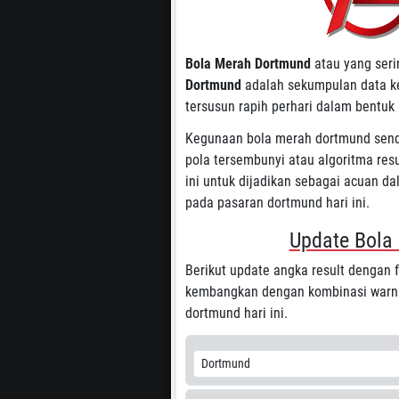
Bola Merah Dortmund
atau yang seri
Dortmund
adalah sekumpulan data ke
tersusun rapih perhari dalam bentuk l
Kegunaan bola merah dortmund sen
pola tersembunyi atau algoritma resu
ini untuk dijadikan sebagai acuan d
pada pasaran dortmund hari ini.
Update Bola 
Berikut update angka result dengan
kembangkan dengan kombinasi warna 
dortmund hari ini.