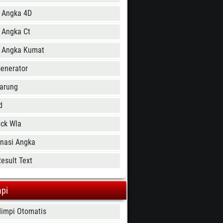
 Angka 4D
 Angka Ct
 Angka Kumat
Generator
Tarung
d
ick Wla
nasi Angka
esult Text
pi
Mimpi Otomatis