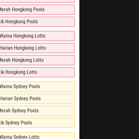
Merah Hongkong Pools
stik Hongkong Pools
 Warna Hongkong Lotto
 Harian Hongkong Lotto
Merah Hongkong Lotto
tik Hongkong Lotto
 Warna Sydney Pools
 Harian Sydney Pools
Merah Sydney Pools
tik Sydney Pools
 Warna Sydney Lotto