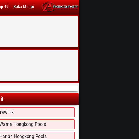
ap 4d
Buku Mimpi
it
Draw Hk
 Warna Hongkong Pools
 Harian Hongkong Pools