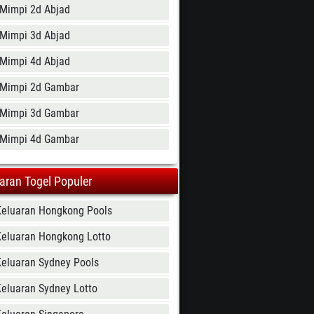
Mimpi 2d Abjad
Mimpi 3d Abjad
Mimpi 4d Abjad
 Mimpi 2d Gambar
 Mimpi 3d Gambar
 Mimpi 4d Gambar
aran Togel Populer
Keluaran Hongkong Pools
Keluaran Hongkong Lotto
Keluaran Sydney Pools
Keluaran Sydney Lotto