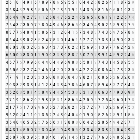
2
6
1
0
1
4
9
1
6
7
8
9
7
8
6
5
9
5
5
1
0
4
4
2
6
8
2
6
4
1
1
8
7
2
9
3
6
8
4
3
2
9
8
6
5
0
6
5
2
7
3
6
1
9
1
5
4
3
9
3
8
1
6
0
6
0
1
9
3
3
3
6
4
9
4
9
2
7
3
1
1
2
5
8
4
7
6
2
2
4
6
2
6
5
2
6
6
1
9
1
2
2
6
7
4
7
5
4
3
7
3
5
9
7
7
8
0
4
9
4
6
3
8
6
5
0
3
4
9
4
9
5
2
6
8
9
8
2
7
9
8
3
7
7
5
4
8
4
1
5
8
6
7
3
1
2
0
4
1
5
7
3
4
8
3
7
4
3
6
9
7
6
7
8
6
0
6
4
4
8
9
0
2
3
5
2
4
7
5
3
0
1
4
6
1
6
2
7
7
5
7
3
3
1
4
9
0
9
3
3
0
8
0
3
3
8
3
2
0
2
6
3
4
3
7
0
7
0
2
2
1
5
6
9
6
1
3
9
7
7
6
2
4
2
6
6
6
0
0
0
8
3
0
1
1
9
0
9
3
3
8
9
8
8
7
5
0
7
9
7
9
9
1
4
5
9
2
2
4
6
4
5
7
7
5
7
9
9
6
6
4
4
0
4
4
9
6
9
8
8
6
5
8
1
9
7
4
3
1
4
5
8
9
5
5
5
6
5
6
2
3
2
7
4
2
4
6
7
4
2
0
2
3
5
8
4
2
2
2
4
0
8
6
4
1
7
3
2
3
5
7
7
1
9
1
1
2
0
3
3
3
6
0
8
8
8
0
8
4
3
9
8
2
1
3
6
8
6
5
2
6
3
2
6
8
7
0
3
8
2
9
3
3
1
4
1
2
8
4
3
3
4
7
8
6
4
6
0
7
7
5
9
4
8
3
7
7
8
4
3
3
5
2
6
8
5
0
1
4
5
0
4
9
4
4
5
4
5
3
8
8
3
1
0
1
6
6
3
4
7
9
0
0
9
9
7
7
1
9
1
8
6
2
0
2
9
8
7
5
3
1
3
8
6
5
4
2
5
9
5
7
2
5
4
9
6
0
1
7
8
2
1
7
7
5
1
7
0
9
9
6
3
5
2
7
8
2
8
2
1
5
3
7
2
9
7
1
0
2
2
6
9
7
5
3
9
6
2
0
2
4
1
1
0
1
3
5
2
2
4
3
0
4
0
4
0
1
9
0
9
5
2
6
2
8
9
1
1
5
6
3
5
4
0
4
6
5
3
2
5
7
6
6
6
3
1
3
8
0
8
0
6
4
2
6
2
0
5
4
9
4
2
3
7
1
0
4
3
1
4
5
5
0
7
7
3
0
4
6
1
9
4
9
5
5
9
3
3
4
7
8
3
8
2
1
0
4
2
9
2
2
6
8
7
6
8
3
9
5
5
0
8
4
6
1
9
9
1
4
5
1
3
2
7
9
7
6
3
6
9
8
5
8
2
1