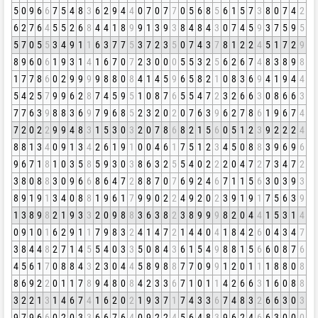
5
0
9
6
6
7
5
4
8
3
6
2
9
4
4
0
7
0
7
7
0
5
6
8
5
6
1
5
7
3
8
0
7
4
2
6
2
7
6
4
5
5
2
6
8
4
4
1
8
9
9
1
3
9
3
8
4
8
4
3
0
7
4
5
9
3
7
5
9
5
5
7
0
5
5
3
4
9
1
1
6
3
7
7
5
3
7
2
3
5
0
7
4
3
7
8
1
2
2
4
5
1
7
2
9
8
9
6
0
6
1
9
3
1
4
1
6
7
0
7
2
3
0
0
0
5
5
3
2
5
6
2
6
7
4
8
3
8
9
8
1
7
7
8
6
0
2
9
9
9
9
8
8
0
8
4
1
4
5
9
6
5
8
2
1
0
8
3
6
9
4
1
9
4
4
5
4
2
5
7
9
9
6
2
8
7
4
5
9
5
1
0
8
7
6
5
5
4
7
2
3
2
6
6
3
0
8
6
6
3
7
7
6
3
9
8
8
3
6
9
7
9
6
8
5
2
3
2
0
2
0
7
6
3
9
6
2
7
8
6
1
9
6
7
4
7
2
0
2
2
9
9
4
8
3
1
5
3
0
3
2
0
7
8
6
8
2
1
5
6
0
5
1
2
3
9
2
2
2
4
8
8
1
3
4
0
9
1
3
4
2
6
1
9
1
0
0
4
6
1
7
5
1
2
3
4
5
0
8
8
3
9
6
9
6
9
6
7
1
8
1
0
3
5
8
5
9
3
0
3
8
6
3
2
5
5
4
0
2
2
2
0
4
7
2
7
3
4
7
2
3
8
0
8
8
3
0
9
6
6
8
6
4
7
2
8
8
7
0
7
6
9
2
4
6
7
1
1
5
6
3
0
3
9
3
8
9
1
9
1
3
4
0
8
8
1
9
6
1
7
9
9
0
2
2
4
9
2
0
2
3
9
1
9
1
7
5
6
3
9
1
3
8
9
8
2
1
9
3
3
2
0
9
8
8
3
6
3
8
2
3
8
9
9
9
8
2
0
4
4
1
5
3
1
4
0
9
1
0
1
6
2
9
1
1
7
9
8
3
2
4
1
4
7
2
1
4
4
0
4
1
8
4
2
6
0
4
3
4
7
3
8
4
4
8
2
7
1
4
5
5
4
0
3
3
5
0
8
4
3
6
1
5
4
9
8
8
1
5
6
6
0
8
7
6
4
5
6
1
7
0
8
8
4
3
2
3
0
4
4
5
8
9
8
8
7
7
0
9
9
1
2
0
1
1
1
8
8
0
8
8
6
9
2
2
0
1
1
7
8
9
4
8
0
8
4
2
3
3
6
7
1
0
1
1
4
2
6
6
3
1
6
0
8
8
3
2
2
1
3
1
4
6
7
4
1
6
2
0
2
1
9
3
7
1
7
4
3
3
6
7
4
8
3
2
6
6
3
0
3
9
7
9
6
6
0
2
0
3
3
6
6
7
6
4
0
9
2
2
4
5
6
4
8
3
9
6
2
4
6
6
3
0
0
0