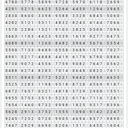
6
7
8
0
8
5
7
7
8
6
5
8
9
9
9
9
7
2
8
1
5
9
7
0
7
6
1
1
8
9
2
6
9
9
9
4
2
9
1
1
5
2
1
5
6
6
6
2
5
7
5
2
6
4
1
4
4
5
9
5
1
2
9
4
4
3
9
6
5
2
2
8
3
0
3
8
6
0
0
0
3
3
9
8
8
9
5
8
8
7
3
3
2
8
1
6
8
4
5
9
5
0
6
0
6
4
2
8
2
1
5
1
2
1
3
5
5
1
1
2
4
8
3
2
5
8
2
4
3
7
4
1
4
4
8
7
0
6
6
3
1
5
7
0
7
2
2
8
6
5
1
3
2
1
3
9
1
0
3
3
2
8
2
5
7
0
5
0
8
8
7
0
9
6
6
3
6
6
3
9
1
1
0
3
3
4
4
2
3
5
9
3
3
9
3
1
6
1
9
1
9
2
7
7
5
0
4
7
5
3
6
0
8
9
8
8
3
1
6
7
1
2
6
0
6
8
4
8
2
1
3
9
6
4
1
5
6
7
6
4
5
3
5
4
9
5
5
9
0
9
7
1
3
3
6
9
4
8
9
8
0
5
5
8
4
3
6
8
9
8
1
5
7
9
7
7
0
2
7
9
8
9
9
1
1
5
2
1
7
8
4
8
8
8
7
4
4
1
9
1
6
1
7
9
7
6
7
9
0
9
0
8
8
6
5
9
7
3
0
3
9
0
7
2
9
4
5
5
6
2
7
7
5
9
5
9
0
8
2
1
7
6
4
7
2
0
5
6
2
8
0
4
8
8
7
6
2
7
4
2
8
2
8
3
2
7
0
1
4
5
0
6
4
8
3
0
8
2
2
4
7
6
1
1
2
5
3
1
1
2
0
9
4
5
9
8
7
7
2
9
5
2
2
1
3
9
4
4
2
6
9
8
5
9
5
4
6
3
5
8
3
5
2
5
7
2
2
8
3
2
1
1
9
8
8
9
5
1
8
9
8
7
2
8
1
4
5
6
9
6
9
1
8
7
6
6
8
7
2
9
7
6
5
7
3
0
3
2
1
3
4
8
1
8
9
3
7
2
9
2
2
9
0
8
8
1
5
5
1
6
9
9
5
5
1
5
7
5
3
8
3
5
1
5
6
5
2
3
2
5
0
1
7
6
4
7
1
1
6
7
1
2
8
1
9
7
6
5
4
9
1
4
6
0
6
9
7
3
2
5
9
9
9
8
8
1
8
2
5
7
9
3
1
7
8
8
3
9
6
6
5
6
2
8
1
2
9
1
3
4
3
7
5
2
7
1
5
5
5
1
1
0
9
0
9
9
1
4
2
6
2
2
4
7
2
9
2
4
5
9
7
2
5
2
7
0
7
2
0
2
9
9
0
5
5
4
6
9
4
4
8
5
7
7
5
9
8
9
0
9
7
4
4
7
2
2
9
2
9
2
6
6
9
0
9
8
2
0
6
6
1
3
1
1
2
6
4
5
0
5
1
6
0
4
4