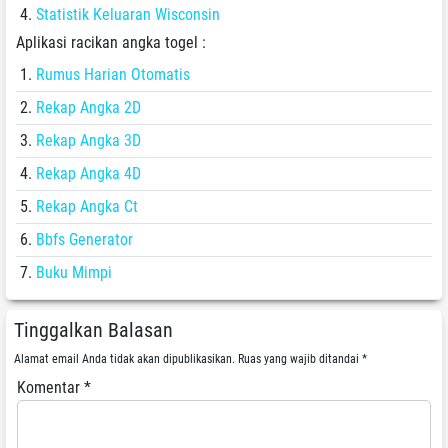
Statistik Keluaran Wisconsin
Aplikasi racikan angka togel :
Rumus Harian Otomatis
Rekap Angka 2D
Rekap Angka 3D
Rekap Angka 4D
Rekap Angka Ct
Bbfs Generator
Buku Mimpi
Tinggalkan Balasan
Alamat email Anda tidak akan dipublikasikan.
Ruas yang wajib ditandai
*
Komentar
*