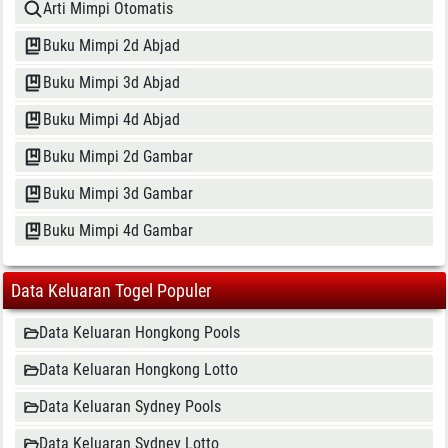
Arti Mimpi Otomatis
Buku Mimpi 2d Abjad
Buku Mimpi 3d Abjad
Buku Mimpi 4d Abjad
Buku Mimpi 2d Gambar
Buku Mimpi 3d Gambar
Buku Mimpi 4d Gambar
Data Keluaran Togel Populer
Data Keluaran Hongkong Pools
Data Keluaran Hongkong Lotto
Data Keluaran Sydney Pools
Data Keluaran Sydney Lotto