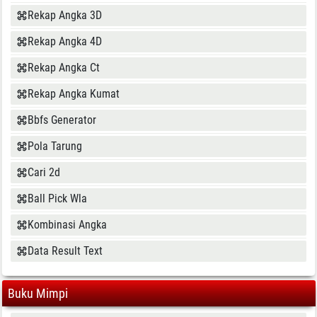
Rekap Angka 3D
Rekap Angka 4D
Rekap Angka Ct
Rekap Angka Kumat
Bbfs Generator
Pola Tarung
Cari 2d
Ball Pick Wla
Kombinasi Angka
Data Result Text
Buku Mimpi