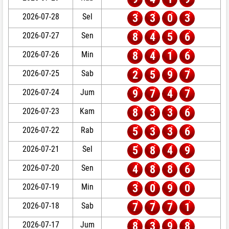
2026-07-28
Sel
3
3
0
3
2026-07-27
Sen
8
4
5
6
2026-07-26
Min
8
4
1
6
2026-07-25
Sab
2
5
9
7
2026-07-24
Jum
9
7
4
7
2026-07-23
Kam
8
3
3
6
2026-07-22
Rab
5
3
3
6
2026-07-21
Sel
5
8
4
9
2026-07-20
Sen
4
8
8
6
2026-07-19
Min
3
0
9
0
2026-07-18
Sab
7
7
7
1
2026-07-17
Jum
8
3
9
8