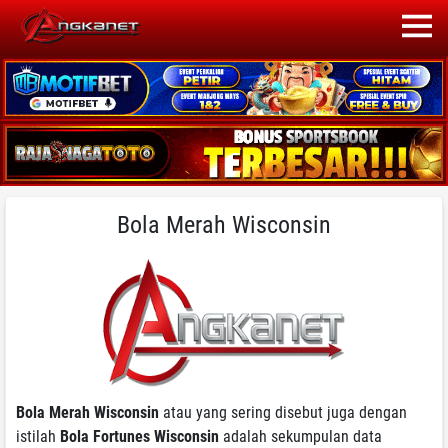
Bola Merah Wisconsin
Bola Merah Wisconsin
atau yang sering disebut juga dengan
istilah
Bola Fortunes Wisconsin
adalah sekumpulan data