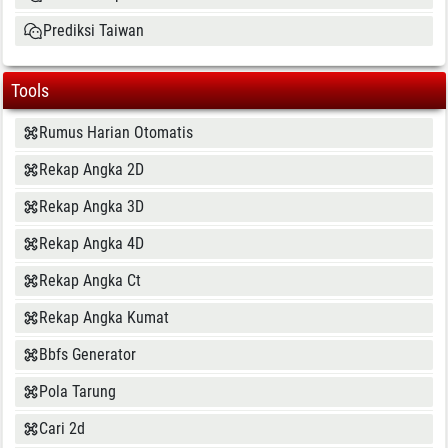
Prediksi Taiwan
Tools
Rumus Harian Otomatis
Rekap Angka 2D
Rekap Angka 3D
Rekap Angka 4D
Rekap Angka Ct
Rekap Angka Kumat
Bbfs Generator
Pola Tarung
Cari 2d