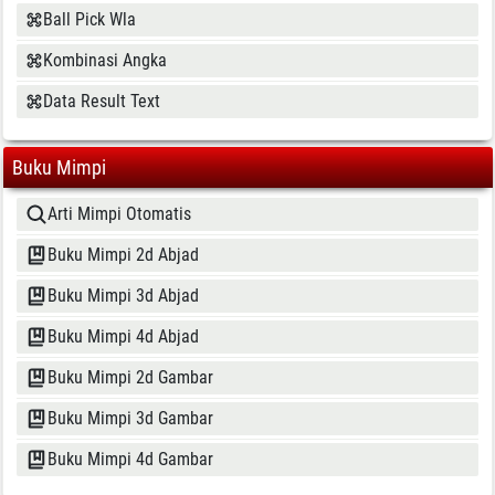
Ball Pick Wla
Kombinasi Angka
Data Result Text
Buku Mimpi
Arti Mimpi Otomatis
Buku Mimpi 2d Abjad
Buku Mimpi 3d Abjad
Buku Mimpi 4d Abjad
Buku Mimpi 2d Gambar
Buku Mimpi 3d Gambar
Buku Mimpi 4d Gambar