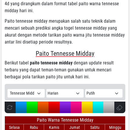
4d
yang dirangkum dalam format tabel paito warna tennesse
midday hari ini.
Paito tennesse midday merupakan salah satu teknik dalam
mencari sebuah prediksi angka togel tennesse midday yang
akurat dengan metode tarikan paito warna jitu tennesse midday
antar lini disetiap periode resultnya.
Paito Tennesse Midday
Berikut tabel
paito tennesse midday
dengan update result
terbaru yang dapat teman-teman gunakan untuk mencari
berbagai pola tarikan paito jitu untuk hari ini.
Paito Warna Tennesse Midday
Selasa
Rabu
Kamis
Jumat
Sabtu
Minggu