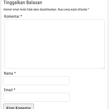
Tinggalkan Balasan
Alamat email Anda tidak akan dipublikasikan.
Ruas yang wajib ditandai
*
Komentar
*
Nama
*
Email
*