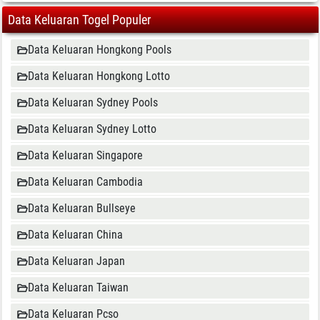
Data Keluaran Togel Populer
Data Keluaran Hongkong Pools
Data Keluaran Hongkong Lotto
Data Keluaran Sydney Pools
Data Keluaran Sydney Lotto
Data Keluaran Singapore
Data Keluaran Cambodia
Data Keluaran Bullseye
Data Keluaran China
Data Keluaran Japan
Data Keluaran Taiwan
Data Keluaran Pcso