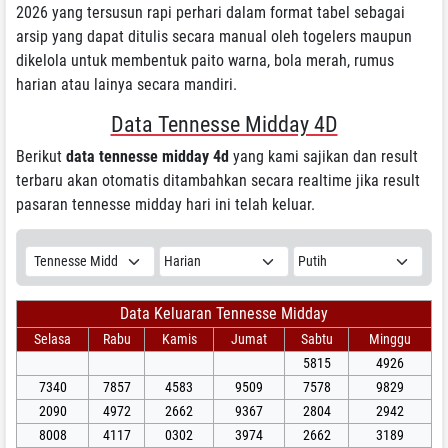
2026 yang tersusun rapi perhari dalam format tabel sebagai
arsip yang dapat ditulis secara manual oleh togelers maupun
dikelola untuk membentuk paito warna, bola merah, rumus
harian atau lainya secara mandiri.
Data Tennesse Midday 4D
Berikut
data tennesse midday 4d
yang kami sajikan dan result
terbaru akan otomatis ditambahkan secara realtime jika result
pasaran tennesse midday hari ini telah keluar.
Data Keluaran Tennesse Midday
Selasa
Rabu
Kamis
Jumat
Sabtu
Minggu
5815
4926
7340
7857
4583
9509
7578
9829
2090
4972
2662
9367
2804
2942
8008
4117
0302
3974
2662
3189