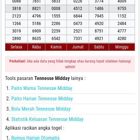
0088
7851
5833
0226
3774
4009
3818
8821
0008
4512
1486
9755
2123
4796
1555
6844
7945
1152
1266
5186
2286
0473
4920
2484
3019
6909
2259
2521
8751
4777
2890
8635
6542
7331
4921
4280
Selasa
Rabu
Kamis
Jumat
Sabtu
Minggu
Perhatian!
Jika ada data yang tidak lengkap atau kurang tepat silahkan hubungi
admin!
Tools pasaran
Tennesse Midday
lainya :
Paito Warna Tennesse Midday
Paito Harian Tennesse Midday
Bola Merah Tennesse Midday
Statistik Keluaran Tennesse Midday
Aplikasi racikan angka togel :
Rumus Harian Otomatis