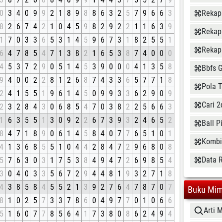
0
3
4
0
9
9
2
1
8
9
8
8
6
3
2
5
7
9
6
6
3
Rekap
8
2
6
7
4
2
1
0
4
5
9
8
2
9
2
2
1
1
6
3
9
Rekap
1
7
0
3
3
6
5
3
1
4
5
9
6
7
3
1
8
2
5
5
1
Rekap
6
4
7
8
5
4
7
1
3
8
2
1
6
5
3
8
7
4
0
0
0
4
5
3
7
2
9
0
5
1
4
5
3
9
0
0
0
4
1
3
5
8
Bbfs 
9
4
0
0
2
2
8
1
2
6
8
7
4
3
3
6
5
7
7
1
8
Pola 
2
4
1
5
5
1
9
6
1
4
5
0
9
9
3
3
6
2
9
0
9
Cari 2
2
3
2
8
4
3
0
6
8
5
4
7
0
3
8
2
2
5
6
6
3
1
6
3
5
5
1
3
0
9
2
2
6
7
3
9
3
2
4
6
5
2
Ball P
8
4
7
1
8
9
0
6
1
4
5
8
4
0
7
7
6
5
1
0
1
Kombi
4
1
3
6
8
5
5
1
0
4
4
2
8
4
7
2
9
6
8
0
8
Data R
5
7
6
3
0
3
1
7
5
3
8
4
9
4
7
2
6
9
8
5
4
3
0
4
0
3
3
5
6
7
2
9
4
4
8
1
9
3
2
7
1
8
4
3
8
5
8
4
5
5
2
1
3
9
2
7
6
4
7
8
7
0
7
Buku Mim
8
1
0
2
5
7
3
3
7
8
6
0
4
9
7
7
0
1
0
6
6
Arti 
5
1
6
0
7
7
8
5
6
4
1
7
3
8
0
8
6
2
4
9
4