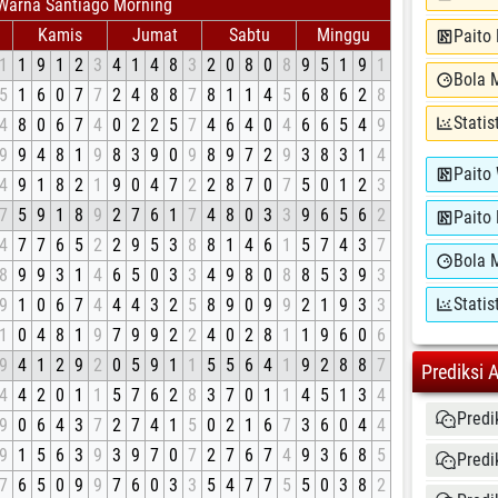
Warna Santiago Morning
Kamis
Jumat
Sabtu
Minggu
Paito
1
1
9
1
2
3
4
1
4
8
3
2
0
8
0
8
9
5
1
9
1
Bola 
5
1
6
0
7
7
2
4
8
8
7
8
1
1
4
5
6
8
6
2
8
Statis
4
8
0
6
7
4
0
2
2
5
7
4
6
4
0
4
6
6
5
4
9
9
9
4
8
1
9
8
3
9
0
9
8
9
7
2
9
3
8
3
1
4
Paito
4
9
1
8
2
1
9
0
4
7
2
2
8
7
0
7
5
0
1
2
3
7
5
9
1
8
9
2
7
6
1
7
4
8
0
3
3
9
6
5
6
2
Paito
4
7
7
6
5
2
2
9
5
3
8
8
1
4
6
1
5
7
4
3
7
Bola 
8
9
9
3
1
4
6
5
0
3
3
4
9
8
0
8
8
5
3
9
3
Statis
9
1
0
6
7
4
4
4
3
2
5
8
9
0
9
9
2
1
9
3
3
1
0
4
8
1
9
7
9
9
2
2
4
0
2
8
1
1
9
6
0
6
9
4
1
2
9
2
0
5
9
1
1
5
5
6
4
1
9
2
8
8
7
Prediksi 
4
4
2
0
1
1
5
7
6
2
8
3
7
0
1
1
4
5
1
3
4
Predi
9
0
6
4
3
7
2
7
4
1
5
0
2
1
6
7
3
6
0
4
4
9
1
5
6
3
9
3
9
7
0
7
2
7
6
7
4
9
3
6
8
5
Predi
7
6
5
0
9
9
7
6
0
3
3
5
4
7
7
5
5
0
3
8
2