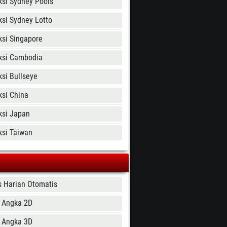
ksi Sydney Pools
ksi Sydney Lotto
ksi Singapore
ksi Cambodia
ksi Bullseye
ksi China
ksi Japan
ksi Taiwan
 Harian Otomatis
 Angka 2D
 Angka 3D