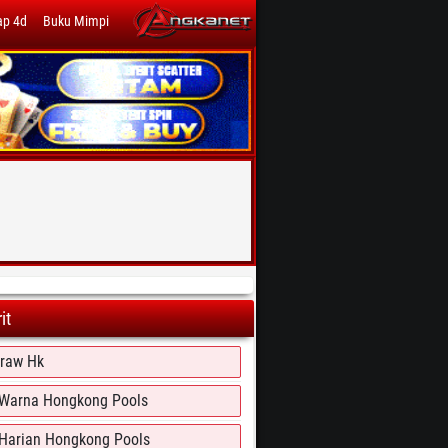
ap 4d
Buku Mimpi
it
Draw Hk
 Warna Hongkong Pools
 Harian Hongkong Pools