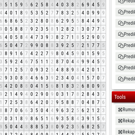
Predi
9
5
1
5
9
5
6
2
5
8
4
4
0
3
8
2
6
9
4
5
9
Predi
4
4
0
1
8
9
5
3
5
2
7
7
8
3
2
5
4
0
9
9
9
6
6
8
6
5
2
3
2
8
0
8
6
2
9
5
5
8
4
4
9
4
Predi
9
0
5
8
8
7
9
2
3
5
8
1
2
8
2
1
3
0
7
7
5
Predi
6
4
0
5
8
4
4
7
3
9
3
8
2
7
1
8
5
2
9
0
9
6
5
0
4
7
2
9
9
0
8
8
3
9
2
5
7
2
1
7
7
5
Predi
3
8
9
1
6
7
4
2
2
7
9
8
0
4
5
9
0
1
5
9
5
Predi
3
5
9
2
4
6
7
5
1
1
2
8
7
0
4
4
9
9
4
5
9
Predi
9
7
1
2
5
7
0
9
3
2
5
4
8
8
9
8
4
2
0
1
1
2
9
3
0
8
8
4
6
6
3
9
2
3
4
0
4
1
5
7
0
7
Predi
5
4
2
0
8
8
0
4
1
5
6
8
1
8
3
2
6
8
0
9
9
9
2
1
4
9
4
0
2
9
0
9
0
3
1
7
8
2
8
4
3
7
Tools
1
7
2
5
3
8
6
4
2
0
2
9
5
8
8
7
0
4
8
7
6
Rumus
8
8
7
0
6
6
3
5
0
4
4
9
6
3
2
5
6
2
1
2
3
7
0
3
1
8
9
8
6
5
1
6
9
3
5
8
4
3
9
1
5
6
Rekap
9
5
0
4
4
8
8
8
5
3
8
0
9
2
3
5
6
8
2
5
7
Rekap
3
8
7
2
6
8
8
4
0
9
9
1
4
4
3
7
5
5
2
7
9