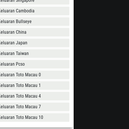
Keluaran Singapore
Keluaran Cambodia
Keluaran Bullseye
Keluaran China
Keluaran Japan
Keluaran Taiwan
Keluaran Pcso
Keluaran Toto Macau 0
Keluaran Toto Macau 1
Keluaran Toto Macau 4
Keluaran Toto Macau 7
Keluaran Toto Macau 10