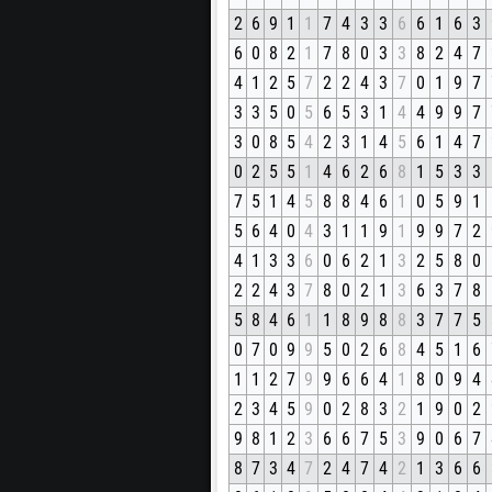
2
6
9
1
1
7
4
3
3
6
6
1
6
3
6
0
8
2
1
7
8
0
3
3
8
2
4
7
4
1
2
5
7
2
2
4
3
7
0
1
9
7
3
3
5
0
5
6
5
3
1
4
4
9
9
7
3
0
8
5
4
2
3
1
4
5
6
1
4
7
0
2
5
5
1
4
6
2
6
8
1
5
3
3
7
5
1
4
5
8
8
4
6
1
0
5
9
1
5
6
4
0
4
3
1
1
9
1
9
9
7
2
4
1
3
3
6
0
6
2
1
3
2
5
8
0
2
2
4
3
7
8
0
2
1
3
6
3
7
8
5
8
4
6
1
1
8
9
8
8
3
7
7
5
0
7
0
9
9
5
0
2
6
8
4
5
1
6
1
1
2
7
9
9
6
6
4
1
8
0
9
4
2
3
4
5
9
0
2
8
3
2
1
9
0
2
9
8
1
2
3
6
6
7
5
3
9
0
6
7
8
7
3
4
7
2
4
7
4
2
1
3
6
6