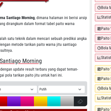
Bola 
Stati
rna Santiago Morning
, dimana halaman ini berisi arsip
ng dirangkum dalam format tabel paito warna
Paito
Paito
alah satu teknik dalam mencari sebuah prediksi angka
dengan metode tarikan paito warna jitu santiago
Bola 
esultnya.
Statis
 Santiago Morning
Paito
dengan update result terbaru yang dapat teman-
 pola tarikan paito jitu untuk hari ini.
Paito
Bola 
Statis
Paito