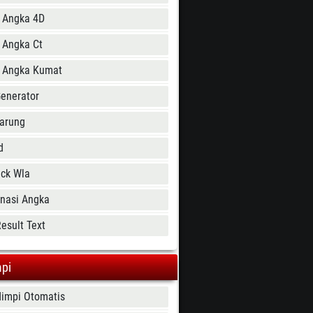
 Angka 4D
 Angka Ct
 Angka Kumat
Generator
Tarung
d
ick Wla
nasi Angka
esult Text
pi
Mimpi Otomatis