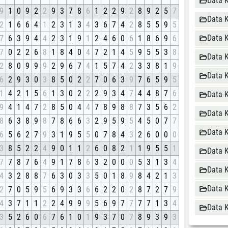
Data 
9
1
0
9
2
2
9
3
7
8
6
1
2
2
9
2
8
9
2
5
7
Data 
2
1
6
6
4
1
2
3
1
3
4
3
6
7
4
2
8
5
5
9
5
Data 
7
6
3
9
4
4
2
3
1
9
1
2
4
6
0
6
1
8
6
9
6
7
0
2
2
6
8
1
8
4
0
4
7
2
1
4
5
9
5
5
3
8
Data 
2
8
0
9
9
9
2
9
6
7
4
1
5
7
4
2
3
3
8
1
9
Data 
6
2
9
3
0
3
8
5
0
2
2
7
0
6
3
9
7
6
5
9
5
1
4
2
1
5
6
1
3
0
2
2
2
9
3
4
7
4
4
8
7
6
Data 
9
4
1
4
7
2
8
5
0
4
4
7
8
9
8
8
7
3
5
6
2
Data 
8
6
3
8
9
8
7
8
6
6
3
2
9
5
9
5
4
5
0
7
7
Data 
6
5
6
2
7
9
3
1
9
5
5
0
7
8
4
3
2
6
0
0
0
3
8
5
2
2
4
9
0
1
1
2
6
0
8
2
1
1
9
5
5
1
Data 
7
7
8
7
6
4
9
1
7
8
6
3
2
0
0
0
5
3
1
3
4
Data 
4
3
2
8
8
7
6
3
0
3
3
5
0
1
8
9
8
4
2
1
3
Data 
2
7
0
5
9
5
6
9
3
3
6
6
2
2
0
2
8
7
2
7
9
4
3
7
1
1
2
2
4
9
9
9
5
6
9
7
7
7
7
1
3
4
Data 
3
5
2
6
0
6
7
6
1
0
1
9
3
7
0
7
8
9
3
9
3