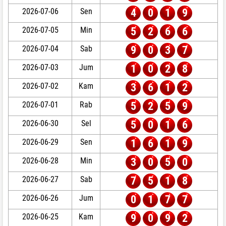
2026-07-06
Sen
4
0
1
9
2026-07-05
Min
5
2
6
6
2026-07-04
Sab
9
0
3
7
2026-07-03
Jum
1
0
2
8
2026-07-02
Kam
3
6
1
2
2026-07-01
Rab
5
2
5
9
2026-06-30
Sel
5
0
1
6
2026-06-29
Sen
1
6
1
9
2026-06-28
Min
3
0
5
0
2026-06-27
Sab
7
5
1
8
2026-06-26
Jum
0
1
7
7
2026-06-25
Kam
9
0
9
2