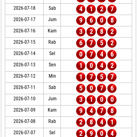
2026-07-18
Sab
4
1
2
7
2026-07-17
Jum
9
6
0
8
2026-07-16
Kam
3
2
8
2
2026-07-15
Rab
6
7
5
2
2026-07-14
Sel
0
7
4
6
2026-07-13
Sen
1
0
4
2
2026-07-12
Min
1
7
5
7
2026-07-11
Sab
5
0
7
6
2026-07-10
Jum
3
1
0
0
2026-07-09
Kam
9
4
7
8
2026-07-08
Rab
2
8
4
1
2026-07-07
Sel
2
9
0
4