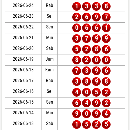
2026-06-24
Rab
1
3
3
8
2026-06-23
Sel
2
6
9
7
2026-06-22
Sen
0
6
6
1
2026-06-21
Min
3
7
9
9
2026-06-20
Sab
5
2
8
6
2026-06-19
Jum
8
2
0
0
2026-06-18
Kam
7
3
9
6
2026-06-17
Rab
3
8
9
8
2026-06-16
Sel
4
0
5
2
2026-06-15
Sen
6
4
9
2
2026-06-14
Min
9
0
9
4
2026-06-13
Sab
1
5
2
5