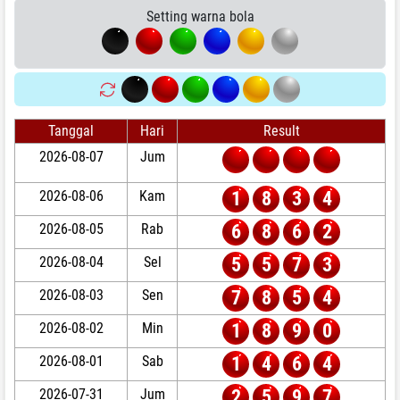
Setting warna bola
Tanggal
Hari
Result
2026-08-07
Jum
2026-08-06
Kam
1
8
3
4
2026-08-05
Rab
6
8
6
2
2026-08-04
Sel
5
5
7
3
2026-08-03
Sen
7
8
5
4
2026-08-02
Min
1
8
9
0
2026-08-01
Sab
1
4
6
4
2026-07-31
Jum
2
5
9
7