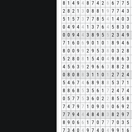
8
1
4
9
4
8
7
4
2
6
6
7
7
5
2
8
2
1
3
0
8
8
1
9
7
7
4
3
5
1
5
7
3
7
7
8
5
4
1
4
0
3
0
4
9
4
4
1
3
7
6
4
5
8
3
0
0
0
9
4
4
3
8
9
5
5
2
3
4
9
7
1
6
0
6
9
0
1
0
1
8
9
4
6
8
0
0
9
9
2
9
5
3
8
0
3
2
8
5
2
8
0
8
1
5
4
0
4
9
8
6
3
4
5
6
3
9
2
9
6
6
3
8
8
2
8
0
8
0
8
8
3
1
1
0
1
2
7
2
4
5
4
6
7
4
6
8
9
8
8
5
3
7
1
8
8
6
8
5
3
5
6
1
7
2
4
7
4
0
5
7
7
5
3
6
0
2
2
8
5
5
8
7
4
7
9
7
1
0
9
0
9
0
6
9
2
7
7
9
4
4
4
8
4
8
3
8
2
9
7
8
9
0
6
6
1
7
0
7
7
7
0
3
5
7
3
4
0
4
9
7
4
0
4
9
9
1
6