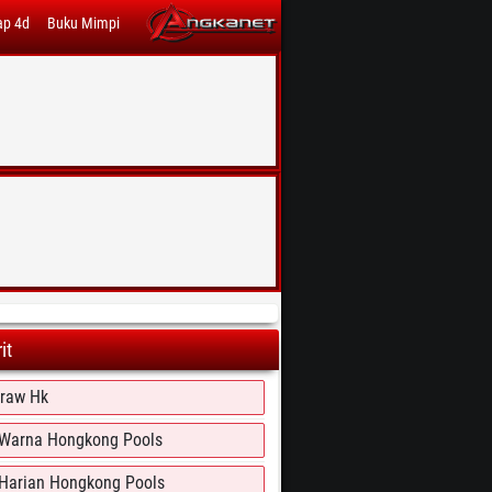
ap 4d
Buku Mimpi
it
Draw Hk
 Warna Hongkong Pools
 Harian Hongkong Pools