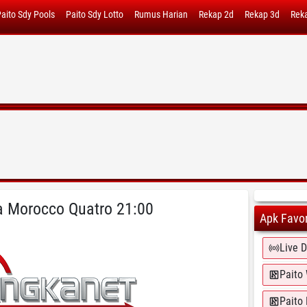
aito Sdy Pools
Paito Sdy Lotto
Rumus Harian
Rekap 2d
Rekap 3d
Rek
a Morocco Quatro 21:00
Apk Favor
Live 
Paito
Paito