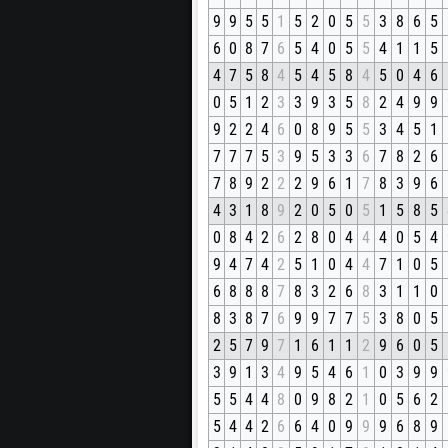
9
9
5
5
1
5
2
0
5
5
3
8
6
5
6
0
8
7
6
5
4
0
5
5
4
1
1
5
4
7
5
8
4
5
4
5
8
4
5
0
4
6
0
5
1
2
3
3
9
3
5
8
2
4
9
9
9
2
2
4
6
0
8
9
5
5
3
4
5
1
7
7
7
5
3
9
5
3
3
6
7
8
2
6
7
8
9
2
2
2
9
6
1
7
8
3
9
6
4
3
1
8
9
2
0
5
0
5
1
5
8
5
0
8
4
2
6
2
8
0
4
4
4
0
5
4
9
4
7
4
2
5
1
0
4
4
7
1
0
5
6
8
8
8
7
8
3
2
6
8
3
1
1
0
8
3
8
7
6
9
9
7
7
5
3
8
0
5
2
5
7
9
7
1
6
1
1
2
9
6
0
5
3
9
1
3
4
9
5
4
6
1
0
3
9
9
5
5
4
4
8
0
9
8
2
1
0
5
6
2
5
4
4
2
6
6
4
0
9
9
9
6
8
9