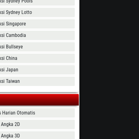
ksi Sydney Pools
ksi Sydney Lotto
ksi Singapore
ksi Cambodia
ksi Bullseye
ksi China
ksi Japan
ksi Taiwan
 Harian Otomatis
 Angka 2D
 Angka 3D