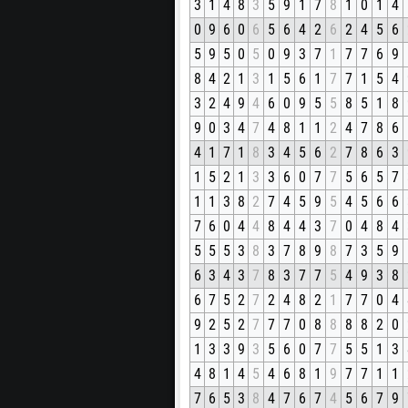
3
1
4
8
3
5
9
1
7
8
1
0
1
4
0
9
6
0
6
5
6
4
2
6
2
4
5
6
5
9
5
0
5
0
9
3
7
1
7
7
6
9
8
4
2
1
3
1
5
6
1
7
7
1
5
4
3
2
4
9
4
6
0
9
5
5
8
5
1
8
9
0
3
4
7
4
8
1
1
2
4
7
8
6
4
1
7
1
8
3
4
5
6
2
7
8
6
3
1
5
2
1
3
3
6
0
7
7
5
6
5
7
1
1
3
8
2
7
4
5
9
5
4
5
6
6
7
6
0
4
4
8
4
4
3
7
0
4
8
4
5
5
5
3
8
3
7
8
9
8
7
3
5
9
6
3
4
3
7
8
3
7
7
5
4
9
3
8
6
7
5
2
7
2
4
8
2
1
7
7
0
4
9
2
5
2
7
7
7
0
8
8
8
8
2
0
1
3
3
9
3
5
6
0
7
7
5
5
1
3
4
8
1
4
5
4
6
8
1
9
7
7
1
1
7
6
5
3
8
4
7
6
7
4
5
6
7
9