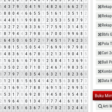
5
4
3
7
9
7
0
4
1
9
1
4
8
2
6
8
6
6
2
7
9
Rekap
5
8
8
0
4
4
6
6
5
5
1
5
1
6
1
7
3
5
1
1
2
Rekap
4
4
4
8
1
9
9
9
8
8
7
2
3
5
3
8
5
8
7
9
7
Rekap
8
3
2
7
2
9
8
3
3
6
9
7
7
5
9
5
3
1
4
5
9
1
8
7
9
4
4
3
7
9
8
8
6
7
0
0
0
9
9
6
8
5
Bbfs 
2
6
4
5
0
5
6
5
7
2
9
7
4
5
1
6
7
6
2
3
5
Pola 
9
9
8
1
5
6
5
0
5
4
9
7
6
9
9
9
9
7
9
8
8
Cari 2
8
4
8
3
6
9
4
6
7
8
6
3
2
1
3
4
9
0
4
1
5
1
1
6
3
6
9
6
7
9
0
9
2
5
8
4
3
1
3
6
9
6
Ball P
8
3
5
0
2
2
0
7
1
0
1
2
4
6
7
4
9
8
3
5
8
Kombi
8
7
7
9
7
7
0
3
5
4
9
6
3
2
1
3
8
2
3
6
9
Data R
3
1
2
1
8
9
5
6
5
4
9
4
2
1
5
6
3
0
5
7
3
4
3
1
6
9
6
7
7
8
8
7
6
9
1
5
6
2
9
9
5
5
4
5
3
1
7
8
6
9
2
8
1
9
4
5
8
4
9
5
4
8
3
Buku Mim
2
1
9
6
4
1
0
1
3
4
7
7
7
7
4
2
6
1
8
1
9
Arti 
3
4
9
3
5
8
6
3
6
7
4
6
7
0
2
2
3
2
4
4
8