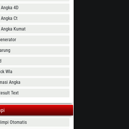
 Angka 4D
 Angka Ct
 Angka Kumat
Generator
Tarung
d
ick Wla
nasi Angka
esult Text
pi
Mimpi Otomatis