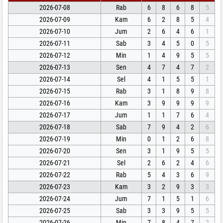
2026-07-08
Rab
6
8
6
8
5
2026-07-09
Kam
6
2
8
5
4
2026-07-10
Jum
2
6
4
6
1
2026-07-11
Sab
3
4
5
0
5
2026-07-12
Min
1
4
9
5
5
2026-07-13
Sen
4
7
4
7
2
2026-07-14
Sel
4
1
5
5
1
2026-07-15
Rab
3
1
8
9
8
2026-07-16
Kam
3
9
9
9
9
2026-07-17
Jum
1
1
7
6
4
2026-07-18
Sab
7
9
4
2
6
2026-07-19
Min
0
1
2
6
8
2026-07-20
Sen
3
1
9
5
5
2026-07-21
Sel
2
6
2
4
6
2026-07-22
Rab
5
4
3
6
9
2026-07-23
Kam
3
2
9
3
3
2026-07-24
Jum
7
1
5
1
6
2026-07-25
Sab
3
3
9
5
5
2026-07-26
Min
7
8
4
7
2