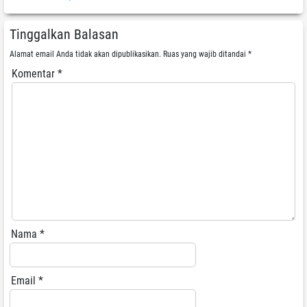
Tinggalkan Balasan
Alamat email Anda tidak akan dipublikasikan.
Ruas yang wajib ditandai
*
Komentar
*
Nama
*
Email
*