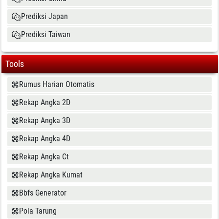
Prediksi Japan
Prediksi Taiwan
Tools
Rumus Harian Otomatis
Rekap Angka 2D
Rekap Angka 3D
Rekap Angka 4D
Rekap Angka Ct
Rekap Angka Kumat
Bbfs Generator
Pola Tarung