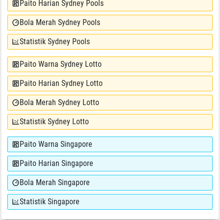
Paito Harian Sydney Pools
Bola Merah Sydney Pools
Statistik Sydney Pools
Paito Warna Sydney Lotto
Paito Harian Sydney Lotto
Bola Merah Sydney Lotto
Statistik Sydney Lotto
Paito Warna Singapore
Paito Harian Singapore
Bola Merah Singapore
Statistik Singapore