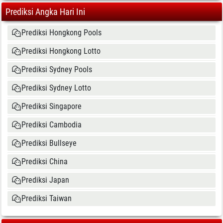
Prediksi Angka Hari Ini
Prediksi Hongkong Pools
Prediksi Hongkong Lotto
Prediksi Sydney Pools
Prediksi Sydney Lotto
Prediksi Singapore
Prediksi Cambodia
Prediksi Bullseye
Prediksi China
Prediksi Japan
Prediksi Taiwan