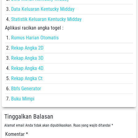
Data Keluaran Kentucky Midday
Statistik Keluaran Kentucky Midday
Aplikasi racikan angka togel :
Rumus Harian Otomatis
Rekap Angka 2D
Rekap Angka 3D
Rekap Angka 4D
Rekap Angka Ct
Bbfs Generator
Buku Mimpi
Tinggalkan Balasan
Alamat email Anda tidak akan dipublikasikan.
Ruas yang wajib ditandai
*
Komentar
*