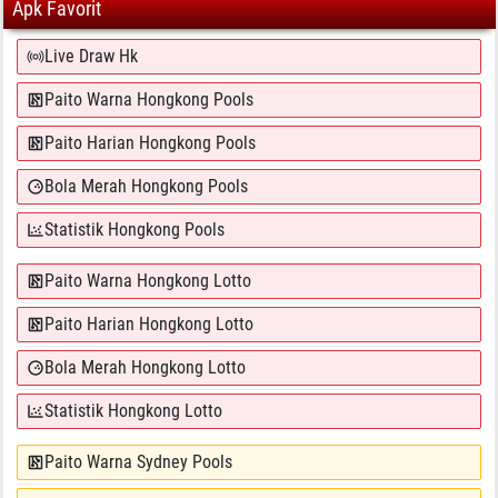
Apk Favorit
Live Draw Hk
Paito Warna Hongkong Pools
Paito Harian Hongkong Pools
Bola Merah Hongkong Pools
Statistik Hongkong Pools
Paito Warna Hongkong Lotto
Paito Harian Hongkong Lotto
Bola Merah Hongkong Lotto
Statistik Hongkong Lotto
Paito Warna Sydney Pools