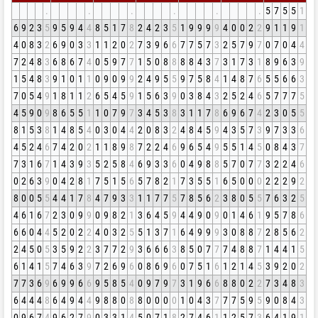
.
.
.
.
.
.
5
7
5
5
1
6
9
2
3
5
9
5
9
4
4
8
5
1
7
8
2
4
2
3
5
1
9
9
9
9
4
0
0
2
2
9
1
1
9
1
4
0
8
3
2
6
9
0
3
3
1
1
2
0
2
7
3
9
6
6
7
7
5
7
3
2
5
7
9
7
0
7
0
4
4
7
2
4
8
3
6
8
6
7
4
0
5
9
7
7
1
5
0
8
8
8
8
4
3
7
3
1
7
3
1
8
9
6
3
9
1
5
4
8
3
9
1
0
1
1
0
9
0
9
9
2
4
9
5
5
9
7
5
8
4
1
4
8
7
6
5
5
6
6
3
7
0
5
4
9
1
8
1
1
2
6
5
4
5
9
1
5
6
3
9
0
3
8
4
3
2
5
2
4
6
5
7
7
7
5
4
5
9
0
9
8
6
5
5
1
1
0
7
9
7
3
4
5
3
8
3
1
1
7
8
6
9
6
7
4
2
3
0
5
5
8
1
5
3
8
1
4
8
5
4
0
3
0
4
4
2
0
8
3
2
4
8
4
5
9
4
3
5
7
3
9
7
3
3
6
4
5
2
4
6
7
4
2
0
2
1
1
8
9
8
7
2
2
4
6
9
6
5
4
9
5
5
1
4
5
0
8
4
3
7
7
3
1
6
7
1
4
3
9
3
5
2
5
8
4
6
9
3
3
6
0
4
9
8
8
5
7
0
7
7
3
2
2
4
6
0
2
6
3
9
0
4
2
8
1
7
5
1
5
6
5
7
8
2
1
7
3
5
5
1
6
5
0
0
0
2
2
2
9
2
8
0
0
5
5
4
4
1
7
8
4
7
9
3
3
1
1
7
7
5
7
8
5
6
2
3
8
0
5
5
7
6
3
2
5
4
6
1
6
7
2
3
0
9
9
0
9
8
2
1
3
6
4
5
9
4
4
9
0
9
0
1
4
6
1
9
5
7
8
6
6
6
0
4
4
5
2
0
2
2
4
0
3
2
5
5
1
3
7
1
6
4
9
9
9
3
0
8
8
7
2
8
5
6
2
2
4
5
0
5
3
5
9
2
2
3
7
7
2
9
3
6
6
6
3
8
5
0
7
7
7
4
8
8
7
1
4
4
1
5
6
1
4
1
5
7
4
6
3
9
7
2
6
9
6
0
8
6
9
6
0
7
5
1
6
1
2
1
4
5
3
9
2
0
2
7
7
3
6
9
6
9
9
6
6
9
5
8
5
4
0
9
7
9
7
3
1
9
6
6
8
8
0
2
2
7
3
4
8
3
6
4
4
4
8
6
4
9
4
4
9
8
8
0
8
8
0
0
0
0
1
0
4
3
7
7
7
5
9
5
9
0
8
4
3
0
9
6
7
4
9
6
2
7
9
0
3
3
1
4
5
0
7
1
8
2
7
4
6
1
1
2
5
7
3
6
4
1
9
1