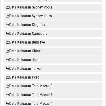
Data Keluaran Sydney Pools
Data Keluaran Sydney Lotto
Data Keluaran Singapore
Data Keluaran Cambodia
Data Keluaran Bullseye
Data Keluaran China
Data Keluaran Japan
Data Keluaran Taiwan
Data Keluaran Pcso
Data Keluaran Toto Macau 0
Data Keluaran Toto Macau 1
Data Keluaran Toto Macau 4