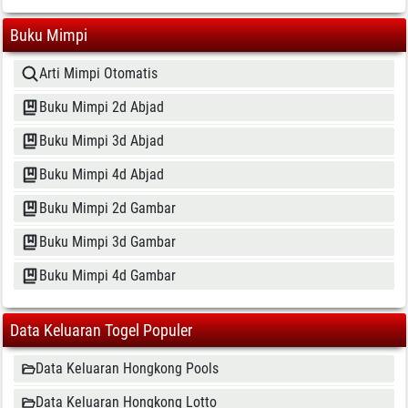
Buku Mimpi
Arti Mimpi Otomatis
Buku Mimpi 2d Abjad
Buku Mimpi 3d Abjad
Buku Mimpi 4d Abjad
Buku Mimpi 2d Gambar
Buku Mimpi 3d Gambar
Buku Mimpi 4d Gambar
Data Keluaran Togel Populer
Data Keluaran Hongkong Pools
Data Keluaran Hongkong Lotto