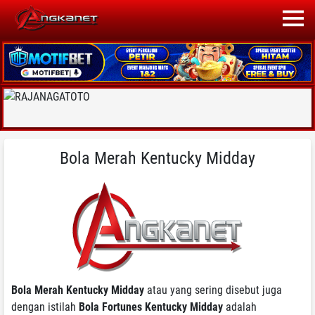
Bola Merah Kentucky Midday
Bola Merah Kentucky Midday
atau yang sering disebut juga
dengan istilah
Bola Fortunes Kentucky Midday
adalah