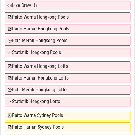
Live Draw Hk
Paito Warna Hongkong Pools
Paito Harian Hongkong Pools
Bola Merah Hongkong Pools
Statistik Hongkong Pools
Paito Warna Hongkong Lotto
Paito Harian Hongkong Lotto
Bola Merah Hongkong Lotto
Statistik Hongkong Lotto
Paito Warna Sydney Pools
Paito Harian Sydney Pools