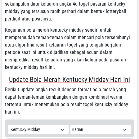
sekumpulan data keluaran angka 4d togel pasaran kentucky
midday yang tersusun rapih perhari dalam bentuk lotteryball
perdigit atau posisinya.
Kegunaan bola merah kentucky midday sendiri untuk
mempermudah teman-teman dalam mencari pola tersembunyi
atau algoritma result keluaran togel yang tengah berjalan
periode saat ini untuk dijadikan sebagai acuan dalam
memprediksi result keluaran yang akan keluar pada pasaran
kentucky midday hari ini.
Update Bola Merah Kentucky Midday Hari Ini
Berikut update angka result dengan format bola merah yang
dapat teman-teman kembangkan dengan kombinasi warna
tertentu untuk menemukan pola result togel kentucky midday
hari ini.