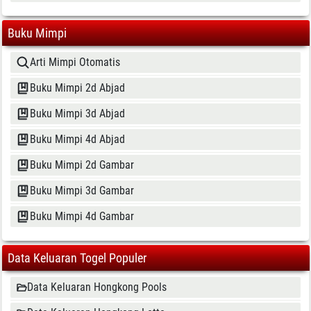
Buku Mimpi
Arti Mimpi Otomatis
Buku Mimpi 2d Abjad
Buku Mimpi 3d Abjad
Buku Mimpi 4d Abjad
Buku Mimpi 2d Gambar
Buku Mimpi 3d Gambar
Buku Mimpi 4d Gambar
Data Keluaran Togel Populer
Data Keluaran Hongkong Pools