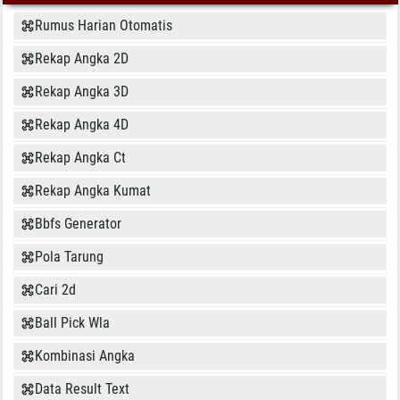
Rumus Harian Otomatis
Rekap Angka 2D
Rekap Angka 3D
Rekap Angka 4D
Rekap Angka Ct
Rekap Angka Kumat
Bbfs Generator
Pola Tarung
Cari 2d
Ball Pick Wla
Kombinasi Angka
Data Result Text