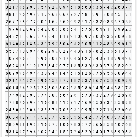
0
2
1
7
8
8
2
9
3
3
5
4
9
2
2
0
9
4
6
1
8
5
6
0
6
3
5
7
4
2
2
6
0
7
7
9
8
1
1
2
5
4
9
9
9
1
2
2
6
8
0
6
4
7
2
7
4
8
1
9
9
1
8
0
8
4
5
1
9
1
2
6
7
7
5
8
9
7
2
9
0
1
1
6
7
5
6
0
9
9
2
5
1
7
8
3
2
0
8
8
6
7
0
5
5
1
9
7
6
4
2
0
6
9
6
4
2
0
8
8
3
8
8
5
4
1
5
7
5
3
6
4
9
1
1
0
9
9
2
2
5
4
8
2
1
1
6
6
3
9
7
9
6
4
1
1
1
8
2
1
0
0
9
7
7
0
3
2
3
5
7
0
9
8
8
6
1
4
0
4
2
1
8
5
4
3
1
7
9
7
8
0
4
9
4
2
6
0
5
5
1
2
4
8
3
9
9
6
1
7
5
5
3
7
1
0
0
9
4
4
8
9
2
9
2
0
2
9
4
4
3
9
1
6
7
8
2
3
3
6
5
1
3
7
1
1
0
7
4
2
6
8
1
1
2
9
6
8
0
8
2
1
4
0
4
5
1
2
7
9
4
3
7
1
8
9
9
4
2
6
0
6
2
8
1
3
6
1
0
1
7
3
3
4
7
0
7
7
1
8
5
3
3
9
3
3
0
5
7
3
9
5
2
0
2
6
0
9
9
9
8
4
9
4
4
3
0
9
4
4
1
4
4
6
1
5
1
2
6
8
7
5
9
5
5
8
0
9
4
4
3
2
1
1
2
1
9
2
4
6
9
6
4
5
9
8
7
7
1
8
2
9
3
7
1
6
2
7
5
3
2
0
9
9
9
4
0
1
5
6
6
5
2
5
7
2
2
8
0
8
3
0
2
6
8
5
9
8
6
5
4
5
9
4
4
5
8
1
7
8
1
7
4
9
4
2
3
9
3
3
7
4
3
0
3
5
6
4
2
6
1
5
7
0
7
3
7
2
7
9
4
2
8
9
8
1
7
3
8
2
5
7
9
4
4
1
6
0
8
8
4
1
3
7
1
7
4
6
9
6
5
0
7
3
1
3
5
8
9
8
2
4
8
0
8
1
5
0
6
6
3
3
8
7
6
7
0
3
9
3
1
0
9
5
5
2
2
7
1
8
3
2
6
0
6
8
6
0
4
4
7
9
1
4
5
5
2
6
7
4
8
2
0
3
3
5
8
4
2
6
7
7
4
8
3
3
7
2
1
3
2
8
0
9
9
8
1
9
3
3
1
6
9
7
7
1
0
6
2
8
0
5
7
2
9
6
6
3
5
8
4
0
2
6
8
5
3
1
8
9
7
5
9
6
6
0
2
6
4
1
1
5
9
7
7
4
3
2
9
2
4
0
1
7
8
3
9
9
8
8