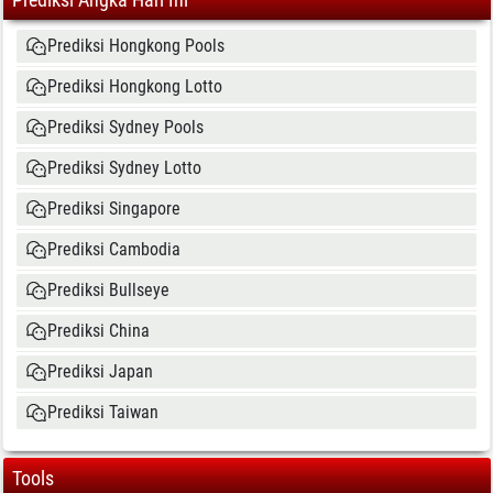
Prediksi Hongkong Pools
Prediksi Hongkong Lotto
Prediksi Sydney Pools
Prediksi Sydney Lotto
Prediksi Singapore
Prediksi Cambodia
Prediksi Bullseye
Prediksi China
Prediksi Japan
Prediksi Taiwan
Tools