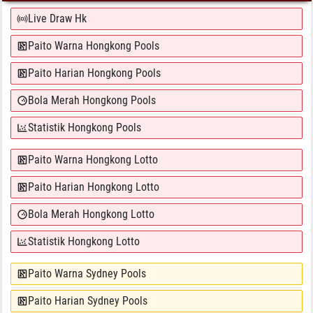
Live Draw Hk
Paito Warna Hongkong Pools
Paito Harian Hongkong Pools
Bola Merah Hongkong Pools
Statistik Hongkong Pools
Paito Warna Hongkong Lotto
Paito Harian Hongkong Lotto
Bola Merah Hongkong Lotto
Statistik Hongkong Lotto
Paito Warna Sydney Pools
Paito Harian Sydney Pools