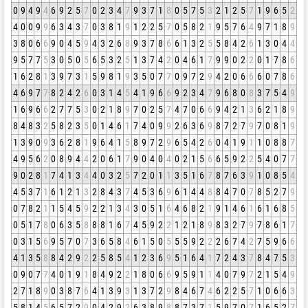
0
9
4
9
4
6
9
2
5
7
0
2
3
4
7
9
3
7
1
8
0
5
7
5
3
2
1
2
5
7
1
9
6
5
2
4
0
0
9
9
6
3
4
3
7
0
3
8
1
9
1
2
2
5
7
0
5
8
2
1
9
5
7
6
4
9
7
1
8
9
3
8
0
6
6
9
0
4
5
9
4
3
2
6
8
9
3
7
8
6
6
1
3
2
5
5
8
4
2
6
1
3
0
4
4
9
5
7
7
5
3
0
5
0
5
6
5
3
2
5
1
3
7
4
2
0
4
6
1
7
9
9
0
2
2
0
1
7
8
6
1
6
2
8
1
3
9
7
3
1
5
9
8
1
9
3
5
0
7
7
0
9
7
2
9
4
2
0
6
6
6
0
7
8
6
4
6
9
7
7
8
2
4
2
6
0
3
1
4
5
4
1
9
6
6
9
2
3
4
7
9
6
8
0
8
3
7
5
4
9
1
6
9
6
6
2
7
7
5
3
0
2
1
8
9
7
0
2
5
7
4
7
0
6
6
9
4
2
1
3
6
2
1
8
9
8
4
8
3
2
5
8
2
3
5
0
1
4
6
1
7
4
0
9
9
2
6
3
6
9
8
7
2
7
9
7
0
8
1
9
1
3
9
0
9
3
6
2
8
1
9
6
4
1
5
8
9
7
2
9
6
5
4
2
6
0
4
1
9
1
1
0
8
8
7
4
9
5
6
2
0
8
9
4
4
2
0
6
1
7
9
0
4
0
4
0
2
1
5
6
6
5
9
2
2
5
4
0
7
7
9
0
2
8
1
7
4
1
3
4
4
0
3
2
5
7
2
0
1
1
3
5
1
6
7
8
7
6
3
9
1
0
8
5
4
4
5
3
7
1
6
1
2
1
3
2
8
4
3
7
4
5
3
6
9
6
1
4
4
8
8
4
7
0
7
8
5
2
7
9
0
7
8
2
1
1
5
4
5
9
2
2
1
3
4
3
0
5
1
6
4
6
8
2
1
9
1
4
6
1
6
1
6
8
5
0
5
1
7
8
0
6
3
5
8
8
8
1
6
7
4
5
9
2
2
1
2
1
8
9
8
3
2
7
9
7
8
6
1
7
0
3
1
5
6
9
5
7
0
7
3
6
5
8
4
6
1
5
0
5
5
5
9
2
2
2
6
7
4
2
7
5
9
6
6
4
1
3
5
8
8
4
2
9
2
2
5
8
5
4
1
2
3
6
9
5
1
6
4
1
7
2
4
3
7
8
4
7
5
3
0
9
0
7
7
4
0
1
9
1
8
4
9
2
2
1
8
0
6
6
9
5
9
1
1
4
0
7
9
7
2
1
5
4
9
2
7
1
8
9
0
3
8
7
6
4
1
3
9
3
1
3
7
2
9
8
4
6
7
4
6
2
2
5
7
1
0
6
6
3
5
8
1
4
5
6
5
7
2
9
0
4
2
9
2
6
3
8
9
8
8
7
3
7
1
5
9
7
0
7
1
6
5
2
7