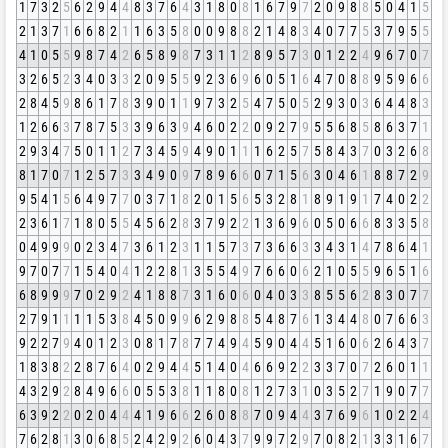
1
7
3
2
5
6
2
9
4
4
8
3
7
6
4
3
1
8
0
8
1
6
7
9
7
2
0
9
8
8
5
0
4
1
5
2
1
3
7
1
6
6
8
2
1
1
6
3
5
8
0
0
9
8
8
2
1
4
8
3
4
0
7
7
5
3
7
9
5
5
4
1
0
5
5
9
8
7
4
2
6
5
8
9
8
7
3
1
1
2
8
9
5
7
3
0
1
2
2
4
9
6
7
0
7
3
2
6
5
2
3
4
0
3
3
2
0
9
5
5
9
2
3
6
9
6
0
5
1
6
4
7
0
8
8
9
5
9
6
6
2
8
4
5
9
8
6
1
7
8
3
9
0
1
1
9
7
3
2
5
4
7
5
0
5
2
9
3
0
3
6
4
4
8
3
1
2
6
6
3
7
8
7
5
3
3
9
6
3
9
4
6
0
2
2
0
9
2
7
9
5
5
6
8
5
8
6
3
7
1
2
9
3
4
7
5
0
1
1
2
7
3
4
5
9
4
9
0
1
1
1
6
2
5
7
5
8
4
3
7
0
3
2
6
8
8
1
7
0
7
1
2
5
7
3
3
4
9
0
9
7
8
9
6
6
0
7
1
5
6
3
0
4
6
1
8
8
7
2
9
9
5
4
1
5
6
4
9
7
7
0
3
7
1
8
2
0
1
5
6
5
3
2
8
1
8
9
1
9
1
7
4
0
2
2
2
3
6
1
7
1
8
0
5
5
4
5
6
2
8
3
7
9
2
2
1
3
6
9
6
0
5
0
6
6
8
3
3
5
8
0
4
9
9
9
0
2
3
4
7
3
6
1
2
3
1
1
5
7
3
7
3
6
6
3
3
4
3
1
4
7
8
6
4
1
9
7
0
7
7
1
5
4
0
4
1
2
2
8
1
3
5
5
4
9
7
6
6
0
6
2
1
0
5
5
9
6
5
1
6
6
8
9
9
9
7
0
2
9
2
4
1
8
8
7
3
1
6
0
6
0
4
0
3
3
8
5
5
6
2
8
3
0
7
7
2
7
9
1
1
1
1
5
3
8
4
5
0
9
9
6
2
9
8
8
5
4
8
7
6
1
3
4
4
8
0
7
6
6
3
9
2
2
7
9
4
0
1
2
3
0
8
1
7
8
7
7
4
9
4
5
9
0
4
4
5
1
6
0
6
2
6
4
3
7
1
8
3
8
2
2
8
7
6
4
0
2
9
4
4
5
1
4
0
4
6
6
9
2
2
3
3
7
0
7
2
6
0
1
1
4
3
2
9
2
8
4
9
6
6
0
5
5
3
8
1
1
8
0
8
1
2
7
3
1
0
3
5
2
7
1
9
0
7
7
6
3
9
2
2
0
2
0
4
4
4
1
9
6
6
2
6
0
8
8
7
0
9
4
4
3
7
6
9
6
1
0
2
2
4
7
6
2
8
1
3
0
6
8
5
2
4
2
9
2
6
0
4
3
7
9
9
7
2
9
7
0
8
2
1
3
3
1
6
7