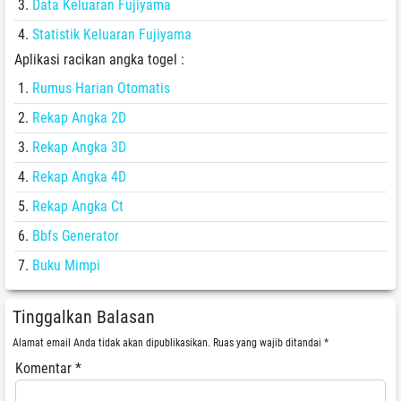
Data Keluaran Fujiyama
Statistik Keluaran Fujiyama
Aplikasi racikan angka togel :
Rumus Harian Otomatis
Rekap Angka 2D
Rekap Angka 3D
Rekap Angka 4D
Rekap Angka Ct
Bbfs Generator
Buku Mimpi
Tinggalkan Balasan
Alamat email Anda tidak akan dipublikasikan.
Ruas yang wajib ditandai
*
Komentar
*