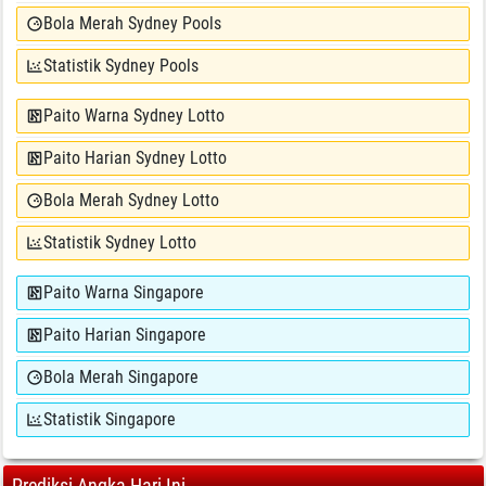
Bola Merah Sydney Pools
Statistik Sydney Pools
Paito Warna Sydney Lotto
Paito Harian Sydney Lotto
Bola Merah Sydney Lotto
Statistik Sydney Lotto
Paito Warna Singapore
Paito Harian Singapore
Bola Merah Singapore
Statistik Singapore
Prediksi Angka Hari Ini