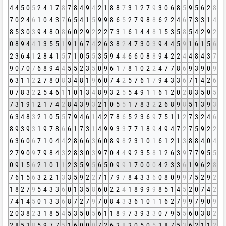
4
4
5
0
5
2
4
1
7
8
7
8
4
9
4
2
1
8
8
7
3
1
2
7
9
3
0
6
8
5
9
5
6
2
8
7
0
2
4
6
1
0
4
3
7
6
5
4
1
5
9
9
8
6
5
2
7
9
8
8
6
2
2
4
6
7
3
3
1
4
8
5
3
0
3
9
4
8
0
8
6
0
2
9
2
2
2
7
3
1
6
1
4
4
8
1
5
3
5
8
5
4
2
9
2
0
8
9
4
4
1
3
5
5
1
9
1
6
7
4
2
6
3
8
2
4
7
3
0
3
9
4
4
5
9
1
6
1
5
6
2
3
6
4
1
2
8
4
1
5
7
1
0
5
5
3
5
9
4
4
6
6
0
8
8
9
4
2
2
4
4
8
4
3
7
9
0
7
0
7
6
8
9
4
4
5
5
2
3
5
0
9
6
1
7
8
1
0
2
2
4
7
7
8
6
9
3
9
0
9
6
3
1
1
2
2
7
8
0
8
3
4
8
1
9
6
0
7
4
2
5
7
6
1
7
9
4
3
3
6
7
1
4
2
6
0
7
8
3
2
2
5
4
6
1
1
0
1
3
4
8
9
3
2
5
5
4
9
1
1
6
1
2
0
2
8
3
5
0
5
7
3
1
9
1
2
1
7
4
2
8
4
3
9
3
2
1
0
5
5
1
7
8
3
2
2
6
8
9
8
5
1
3
9
3
6
3
4
8
3
2
1
0
5
5
7
9
4
6
1
4
2
7
8
6
5
2
3
6
9
7
5
1
1
2
7
3
2
4
6
8
9
3
9
3
1
9
7
8
6
6
1
7
3
1
4
9
9
3
3
7
7
1
8
9
4
9
4
7
2
7
5
9
2
2
6
3
6
0
6
7
1
0
4
4
2
8
6
6
3
6
0
8
9
8
2
3
1
0
1
6
1
2
1
3
8
8
4
0
4
2
7
9
0
9
7
9
8
4
3
2
8
3
0
3
9
7
0
4
4
9
2
3
5
8
1
2
6
3
9
7
7
9
5
5
0
9
1
5
6
2
1
0
1
1
2
3
5
9
5
6
5
0
9
9
1
7
0
0
0
4
2
3
3
6
1
9
6
2
8
7
6
1
5
6
3
2
2
1
3
3
5
9
2
2
7
1
7
9
7
8
4
3
3
6
0
8
0
9
9
7
5
2
9
2
1
8
2
7
9
5
4
3
3
6
0
1
3
5
8
6
0
2
2
4
1
8
9
9
9
8
5
1
4
5
2
0
7
4
2
7
4
1
4
5
0
1
3
3
6
8
7
2
7
9
7
0
8
4
3
3
6
1
0
1
1
6
2
7
9
9
7
9
0
9
2
0
3
8
2
3
1
8
5
4
5
3
5
0
5
6
1
1
8
9
7
3
9
3
3
0
7
9
5
5
6
0
3
8
2
2
8
5
3
8
5
9
7
7
5
1
6
0
0
0
7
2
6
2
8
2
0
5
0
5
3
8
7
5
3
6
2
1
1
2