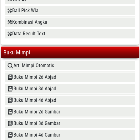
Ball Pick Wla
Kombinasi Angka
Data Result Text
Buku Mimpi
Arti Mimpi Otomatis
Buku Mimpi 2d Abjad
Buku Mimpi 3d Abjad
Buku Mimpi 4d Abjad
Buku Mimpi 2d Gambar
Buku Mimpi 3d Gambar
Buku Mimpi 4d Gambar