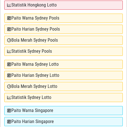
Statistik Hongkong Lotto
Paito Warna Sydney Pools
Paito Harian Sydney Pools
Bola Merah Sydney Pools
Statistik Sydney Pools
Paito Warna Sydney Lotto
Paito Harian Sydney Lotto
Bola Merah Sydney Lotto
Statistik Sydney Lotto
Paito Warna Singapore
Paito Harian Singapore