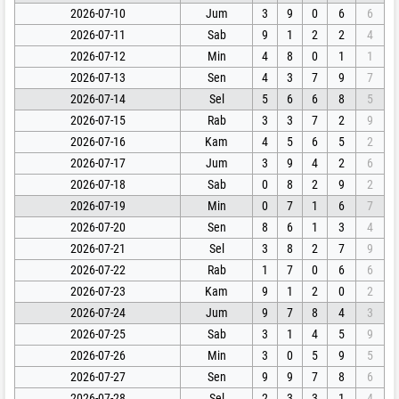
2026-07-10
Jum
3
9
0
6
6
2026-07-11
Sab
9
1
2
2
4
2026-07-12
Min
4
8
0
1
1
2026-07-13
Sen
4
3
7
9
7
2026-07-14
Sel
5
6
6
8
5
2026-07-15
Rab
3
3
7
2
9
2026-07-16
Kam
4
5
6
5
2
2026-07-17
Jum
3
9
4
2
6
2026-07-18
Sab
0
8
2
9
2
2026-07-19
Min
0
7
1
6
7
2026-07-20
Sen
8
6
1
3
4
2026-07-21
Sel
3
8
2
7
9
2026-07-22
Rab
1
7
0
6
6
2026-07-23
Kam
9
1
2
0
2
2026-07-24
Jum
9
7
8
4
3
2026-07-25
Sab
3
1
4
5
9
2026-07-26
Min
3
0
5
9
5
2026-07-27
Sen
9
9
7
8
6
2026-07-28
Sel
2
3
3
1
4