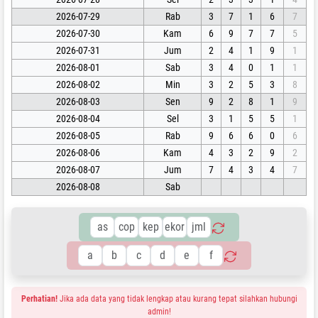
2026-07-29
Rab
3
7
1
6
7
2026-07-30
Kam
6
9
7
7
5
2026-07-31
Jum
2
4
1
9
1
2026-08-01
Sab
3
4
0
1
1
2026-08-02
Min
3
2
5
3
8
2026-08-03
Sen
9
2
8
1
9
2026-08-04
Sel
3
1
5
5
1
2026-08-05
Rab
9
6
6
0
6
2026-08-06
Kam
4
3
2
9
2
2026-08-07
Jum
7
4
3
4
7
2026-08-08
Sab
Perhatian!
Jika ada data yang tidak lengkap atau kurang tepat silahkan hubungi
admin!