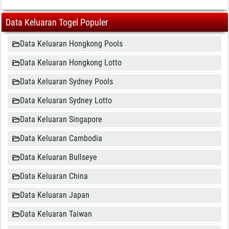
Data Keluaran Togel Populer
Data Keluaran Hongkong Pools
Data Keluaran Hongkong Lotto
Data Keluaran Sydney Pools
Data Keluaran Sydney Lotto
Data Keluaran Singapore
Data Keluaran Cambodia
Data Keluaran Bullseye
Data Keluaran China
Data Keluaran Japan
Data Keluaran Taiwan