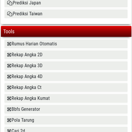
Prediksi Japan
Prediksi Taiwan
Tools
Rumus Harian Otomatis
Rekap Angka 2D
Rekap Angka 3D
Rekap Angka 4D
Rekap Angka Ct
Rekap Angka Kumat
Bbfs Generator
Pola Tarung
Cari 2d