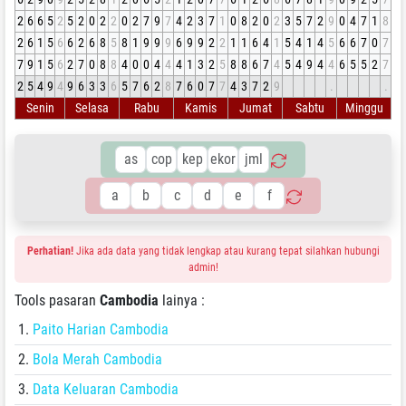
2
6
6
5
2
5
2
0
2
2
0
2
7
9
7
4
2
3
7
1
0
8
2
0
2
3
5
7
2
9
0
4
7
1
8
2
6
1
5
6
6
2
6
8
5
8
1
9
9
9
6
9
9
2
2
1
1
6
4
1
5
4
1
4
5
6
6
7
0
7
7
9
1
5
6
2
7
0
8
8
4
0
0
4
4
4
1
3
2
5
8
8
6
7
4
5
4
9
4
4
6
5
5
2
7
2
5
4
9
4
9
6
3
3
6
5
7
6
2
8
7
6
0
7
7
4
3
7
2
9
.
.
Senin
Selasa
Rabu
Kamis
Jumat
Sabtu
Minggu
Perhatian!
Jika ada data yang tidak lengkap atau kurang tepat silahkan hubungi
admin!
Tools pasaran
Cambodia
lainya :
Paito Harian Cambodia
Bola Merah Cambodia
Data Keluaran Cambodia