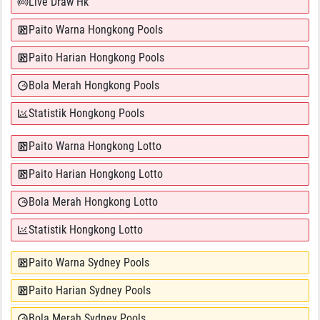
Live Draw Hk
Paito Warna Hongkong Pools
Paito Harian Hongkong Pools
Bola Merah Hongkong Pools
Statistik Hongkong Pools
Paito Warna Hongkong Lotto
Paito Harian Hongkong Lotto
Bola Merah Hongkong Lotto
Statistik Hongkong Lotto
Paito Warna Sydney Pools
Paito Harian Sydney Pools
Bola Merah Sydney Pools