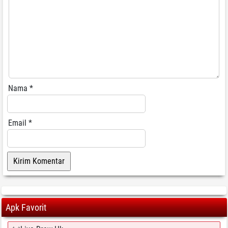
Nama
*
Email
*
Apk Favorit