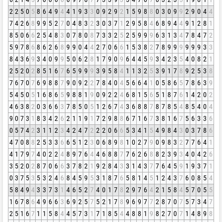
2
2
5
0
5
8
6
4
9
4
4
1
9
3
3
0
9
2
9
2
1
5
9
8
8
0
3
0
9
9
2
9
0
4
4
7
4
2
6
8
9
9
5
2
7
0
4
8
3
2
3
0
3
7
1
2
9
5
8
4
6
8
9
4
4
9
1
2
8
1
8
5
0
6
6
2
5
4
8
3
0
7
8
0
8
7
3
3
2
5
2
5
9
9
9
6
3
1
3
4
7
8
4
7
2
5
9
7
8
6
8
6
2
6
8
9
9
0
4
4
2
7
0
6
6
1
5
3
8
2
7
8
9
9
9
9
9
9
3
3
8
4
3
6
9
3
4
0
9
9
5
0
6
2
8
1
7
9
0
9
6
4
4
5
9
3
4
2
3
5
4
0
8
2
1
2
5
2
0
2
8
5
1
6
7
6
5
9
9
9
3
9
5
8
4
1
1
3
2
5
3
9
1
7
8
9
2
5
3
8
7
6
7
0
7
6
9
8
8
7
9
0
9
2
2
7
8
4
0
4
5
6
6
4
1
0
5
8
6
5
7
8
6
3
9
5
4
5
0
5
1
6
8
6
5
9
8
8
1
9
0
9
2
2
4
6
8
1
5
6
5
1
8
7
6
1
4
2
0
2
4
6
3
8
2
0
3
6
6
3
7
8
5
0
5
1
2
6
7
4
3
6
8
8
7
8
7
8
5
4
8
5
4
0
4
9
0
7
3
1
8
3
4
2
6
2
1
1
9
1
7
2
9
8
8
6
7
1
6
7
3
8
1
6
7
5
6
3
3
6
0
5
7
4
2
3
1
1
2
3
4
2
4
7
2
2
2
0
6
6
5
3
4
1
5
4
9
8
4
3
0
3
7
8
6
4
7
0
8
8
2
5
3
3
6
6
5
1
2
3
0
6
8
9
8
1
0
2
7
9
0
9
8
3
2
7
7
6
4
1
4
1
7
9
7
4
0
2
2
4
8
9
7
6
4
4
6
8
8
7
7
6
2
6
8
8
2
3
9
3
4
0
4
2
6
3
5
2
0
2
8
7
0
6
6
3
7
8
2
1
9
2
8
4
3
3
1
4
3
7
7
6
4
5
9
1
9
3
7
1
0
3
7
5
3
5
3
2
4
6
8
4
5
9
5
3
1
8
7
6
5
8
1
4
5
1
2
4
3
7
6
0
8
5
4
5
8
4
9
4
3
3
7
3
1
4
6
5
2
7
4
0
1
7
8
2
9
7
6
4
2
1
5
8
4
5
7
0
5
5
1
6
7
8
6
4
9
6
6
3
6
9
2
5
7
5
2
1
7
8
9
6
9
7
7
2
8
7
0
7
5
7
3
4
7
2
5
1
6
7
1
1
5
8
4
4
5
7
3
1
7
1
8
5
4
4
8
8
1
9
8
2
7
0
7
1
4
8
9
8