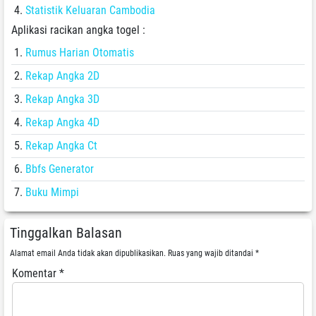
Statistik Keluaran Cambodia
Aplikasi racikan angka togel :
Rumus Harian Otomatis
Rekap Angka 2D
Rekap Angka 3D
Rekap Angka 4D
Rekap Angka Ct
Bbfs Generator
Buku Mimpi
Tinggalkan Balasan
Alamat email Anda tidak akan dipublikasikan.
Ruas yang wajib ditandai
*
Komentar
*