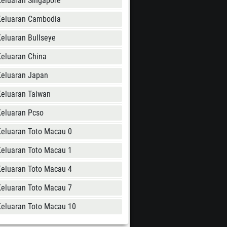
Keluaran Singapore
Keluaran Cambodia
Keluaran Bullseye
Keluaran China
Keluaran Japan
Keluaran Taiwan
Keluaran Pcso
Keluaran Toto Macau 0
Keluaran Toto Macau 1
Keluaran Toto Macau 4
Keluaran Toto Macau 7
Keluaran Toto Macau 10