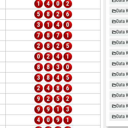
Data 
1
4
0
2
Data 
5
8
2
6
Data 
3
1
4
0
Data 
7
8
7
1
Data 
2
8
2
5
Data 
0
2
4
1
Data 
8
8
3
0
Data 
3
8
4
5
Data 
2
4
8
6
Data 
9
2
5
2
Data 
9
9
1
3
Data 
4
0
9
1