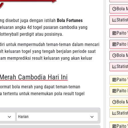
Bola 
Stati
ng disebut juga dengan istilah
Bola Fortunes
eluaran angka 4d togel pasaran cambodia yang
Paito
otteryball perdigit atau posisinya.
Paito
diri untuk mempermudah teman-teman dalam mencari
lt keluaran togel yang tengah berjalan periode saat
Bola 
alam memprediksi result keluaran yang akan keluar
Statis
Merah Cambodia Hari Ini
Paito
 format bola merah yang dapat teman-teman
Paito
tertentu untuk menemukan pola result togel
Bola 
Statis
Paito