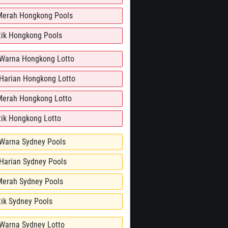
Merah Hongkong Pools
stik Hongkong Pools
 Warna Hongkong Lotto
 Harian Hongkong Lotto
Merah Hongkong Lotto
tik Hongkong Lotto
 Warna Sydney Pools
 Harian Sydney Pools
Merah Sydney Pools
tik Sydney Pools
 Warna Sydney Lotto