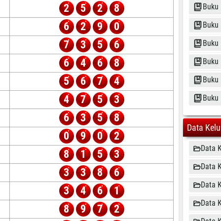
2
5
2
8
Buku 
6
2
9
0
Buku 
7
3
5
6
Buku 
6
4
6
8
Buku
5
6
7
4
Buku
4
7
5
3
Buku
6
3
5
8
Data Kelu
0
9
0
2
Data 
8
1
5
3
Data 
3
3
8
6
Data 
3
4
6
1
Data 
8
9
7
2