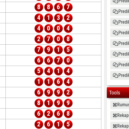
Predi
8
8
6
7
Predi
4
1
3
2
Predi
4
0
0
4
Predi
2
7
0
8
Predi
7
9
1
5
Predi
6
6
7
0
Predi
5
4
1
4
Predi
1
1
6
4
6
9
9
2
Tools
8
1
9
9
Rumus
6
2
6
8
Rekap
2
6
1
5
Rekap