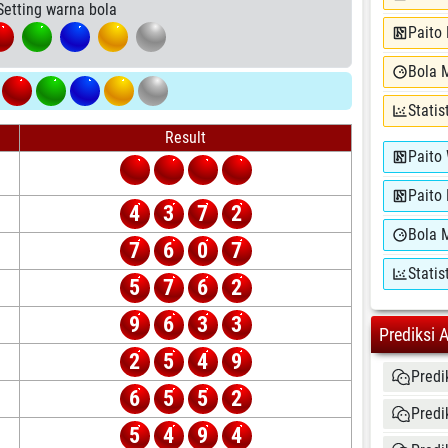
Setting warna bola
Paito
Bola 
Statis
Result
Paito
Paito
4
3
7
2
Bola 
7
6
0
7
Statis
5
7
6
2
9
6
3
3
Prediksi 
2
5
4
9
Predi
6
5
5
2
Predi
5
4
9
4