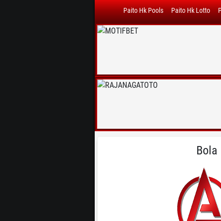
Paito Hk Pools
Paito Hk Lotto
P
Bola