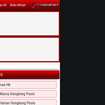
ap 4d
Buku Mimpi
it
Draw Hk
 Warna Hongkong Pools
 Harian Hongkong Pools