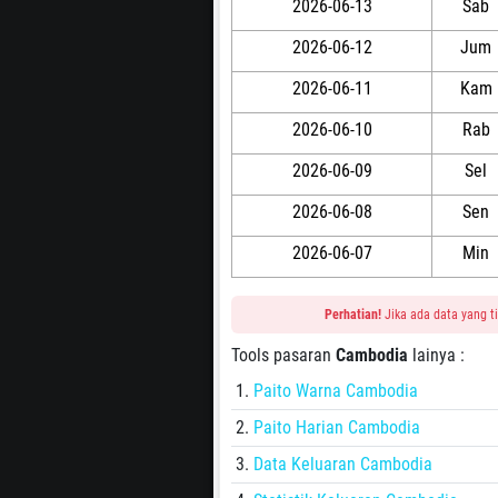
2026-06-13
Sab
2026-06-12
Jum
2026-06-11
Kam
2026-06-10
Rab
2026-06-09
Sel
2026-06-08
Sen
2026-06-07
Min
Perhatian!
Jika ada data yang t
Tools pasaran
Cambodia
lainya :
Paito Warna Cambodia
Paito Harian Cambodia
Data Keluaran Cambodia