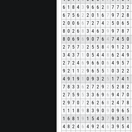
6
1
8
4
3
9
6
6
2
8
7
7
3
2
6
7
5
6
2
2
0
1
6
7
9
7
2
8
2
0
0
6
6
7
2
7
4
2
5
0
6
5
8
0
2
6
8
3
4
6
3
9
9
7
8
7
8
0
6
9
6
9
0
7
6
4
7
4
5
0
2
7
5
7
3
2
5
5
8
4
9
1
2
3
3
4
3
7
1
0
5
4
4
8
6
2
4
9
2
7
2
4
6
9
6
6
0
6
4
9
5
7
9
2
1
1
2
9
6
5
5
1
0
3
2
2
4
9
1
9
1
0
9
3
2
5
1
7
4
1
7
8
3
3
6
2
7
2
9
2
5
2
8
2
2
7
5
9
5
3
3
6
9
6
9
4
7
0
2
9
7
0
7
2
6
2
6
8
2
4
7
8
1
1
1
8
9
8
3
9
0
9
0
9
6
5
1
6
8
1
9
1
5
4
3
7
9
3
5
1
4
8
2
4
6
4
9
2
4
6
3
9
5
4