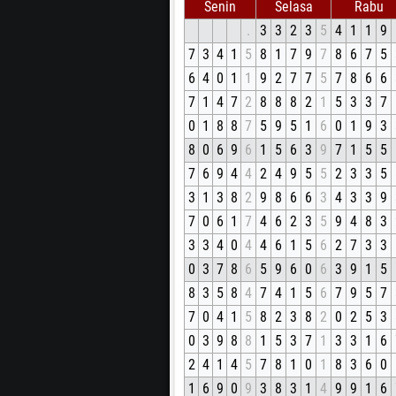
Senin
Selasa
Rabu
.
3
3
2
3
5
4
1
1
9
7
3
4
1
5
8
1
7
9
7
8
6
7
5
6
4
0
1
1
9
2
7
7
5
7
8
6
6
7
1
4
7
2
8
8
8
2
1
5
3
3
7
0
1
8
8
7
5
9
5
1
6
0
1
9
3
8
0
6
9
6
1
5
6
3
9
7
1
5
5
7
6
9
4
4
2
4
9
5
5
2
3
3
5
3
1
3
8
2
9
8
6
6
3
4
3
3
9
7
0
6
1
7
4
6
2
3
5
9
4
8
3
3
3
4
0
4
4
6
1
5
6
2
7
3
3
0
3
7
8
6
5
9
6
0
6
3
9
1
5
8
3
5
8
4
7
4
1
5
6
7
9
5
7
7
0
4
1
5
8
2
3
8
2
0
2
5
3
0
3
9
8
8
1
5
3
7
1
3
3
1
6
2
4
1
4
5
7
8
1
0
1
8
3
6
0
1
6
9
0
9
3
8
3
1
4
9
9
1
6