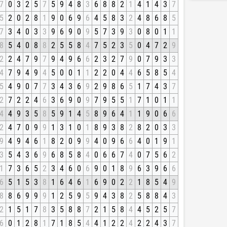
7
0
3
2
5
7
5
9
4
8
3
6
8
8
2
1
4
1
4
3
7
5
2
0
2
8
1
9
0
6
9
6
4
5
8
3
2
4
8
6
8
5
7
3
4
0
3
3
9
6
9
0
9
5
7
3
9
3
0
8
0
1
1
8
5
4
0
8
8
2
5
5
8
4
7
5
2
3
5
0
4
7
2
9
2
2
4
7
9
7
9
4
9
6
6
2
3
2
7
9
0
7
9
3
3
4
7
9
4
9
4
5
0
0
1
1
2
2
0
4
4
6
5
8
5
4
5
4
9
0
7
7
3
4
3
6
9
2
9
8
6
5
1
7
4
3
7
2
7
2
2
4
6
3
6
9
0
9
7
9
5
5
1
7
1
0
1
1
4
4
9
3
5
8
5
9
1
4
5
8
9
6
4
1
1
9
0
6
6
2
4
7
0
9
9
1
3
1
0
1
8
9
3
8
2
8
2
0
3
3
9
4
9
4
6
1
8
2
0
9
9
4
0
9
6
6
4
0
1
9
1
3
5
4
3
6
9
6
8
5
8
4
0
6
6
7
4
0
7
5
6
2
1
7
3
6
5
2
3
4
6
0
6
9
0
1
8
9
6
3
9
6
6
6
5
1
5
3
8
1
6
4
6
1
6
9
0
2
2
1
8
5
4
9
8
8
6
9
9
9
1
2
5
9
5
9
4
3
8
2
5
8
8
4
3
2
1
5
1
7
8
3
5
8
8
7
2
1
5
8
4
4
5
2
5
7
6
0
1
2
8
1
7
1
8
5
4
4
1
2
2
4
2
2
4
3
7