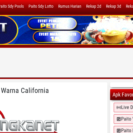
aito Sdy Pools
Paito Sdy Lotto
Rumus Harian
Rekap 2d
Rekap 3d
Rek
 Warna California
Apk Favor
Live 
Paito
Paito