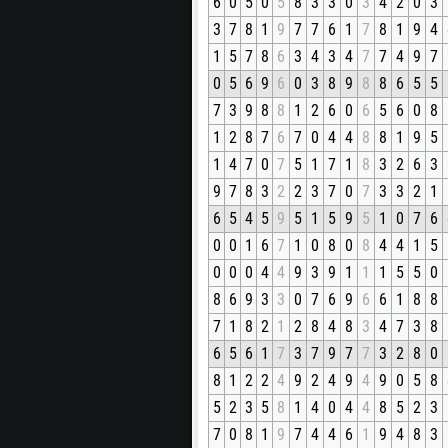
6
0
5
0
5
8
3
3
0
3
4
2
0
3
3
7
8
1
9
7
7
6
1
7
8
1
9
4
1
5
7
8
6
3
4
3
4
7
7
4
9
7
0
5
6
9
6
0
3
8
9
8
8
6
5
5
7
3
9
8
8
1
2
6
0
6
5
6
0
8
1
2
8
7
6
7
0
4
4
8
8
1
9
5
1
4
7
0
7
5
1
7
1
8
3
2
6
3
9
7
8
3
2
2
3
7
0
7
3
3
2
1
6
5
4
5
9
5
1
5
9
5
1
0
7
6
0
0
1
6
7
1
0
8
0
8
4
4
1
5
0
0
0
4
4
9
3
9
1
1
1
5
5
0
8
6
9
3
3
0
7
6
9
6
6
1
8
8
7
1
8
2
1
2
8
4
8
3
4
7
3
8
6
5
6
1
7
3
7
9
7
7
3
2
8
0
8
1
2
2
4
9
2
4
9
4
9
0
5
8
5
2
3
5
8
1
4
0
4
4
8
5
2
3
7
0
8
1
9
7
4
4
6
1
9
4
8
3