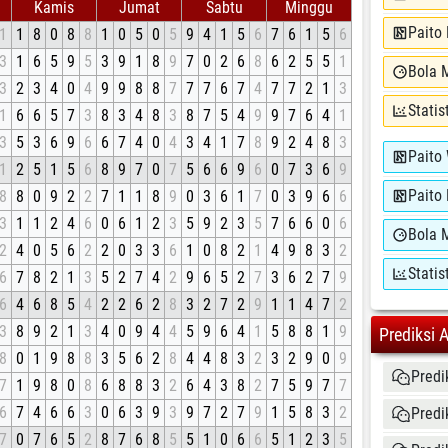
Kamis
Jumat
Sabtu
Minggu
Paito
1
1
8
0
8
8
1
0
5
0
5
9
4
1
5
6
7
6
1
5
6
3
1
6
5
9
5
3
9
1
8
9
7
0
2
6
8
6
2
5
5
1
Bola 
3
2
3
4
0
4
9
9
8
8
7
7
7
6
7
4
7
7
2
1
3
Statis
1
6
6
5
7
3
8
3
4
8
3
8
7
5
4
9
9
7
6
4
1
3
5
3
6
9
6
6
7
4
0
4
3
4
1
7
8
9
2
4
8
3
Paito
1
2
5
1
5
6
8
9
7
0
7
5
6
6
9
6
0
7
3
6
9
Paito
8
8
0
9
2
2
7
1
1
8
9
0
3
6
1
7
0
3
9
6
6
3
1
1
2
4
6
0
6
1
2
3
5
9
2
3
5
7
6
6
0
6
Bola 
2
4
0
5
6
2
2
0
3
3
6
1
0
8
2
1
4
9
8
3
2
Statis
6
7
8
2
1
3
5
2
7
4
2
9
6
5
2
7
3
6
2
7
9
6
4
6
8
5
4
2
2
6
2
8
3
2
7
2
9
1
1
4
7
2
3
8
9
2
1
3
4
0
9
4
4
5
9
6
4
1
5
8
8
1
9
Prediksi 
8
0
1
9
8
8
3
5
6
2
8
4
4
8
3
2
3
2
9
0
9
Predi
7
1
9
8
0
8
6
8
8
3
2
6
4
3
8
2
7
5
9
7
7
6
7
4
6
6
3
0
6
3
9
3
9
7
2
7
9
1
5
8
3
2
Predi
7
0
7
6
5
2
8
7
6
8
5
5
1
0
6
6
5
1
2
3
5