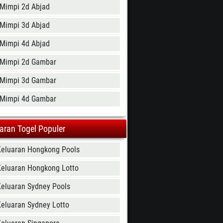
Mimpi 2d Abjad
Mimpi 3d Abjad
Mimpi 4d Abjad
 Mimpi 2d Gambar
 Mimpi 3d Gambar
 Mimpi 4d Gambar
aran Togel Populer
Keluaran Hongkong Pools
Keluaran Hongkong Lotto
Keluaran Sydney Pools
Keluaran Sydney Lotto