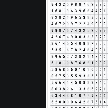
9
4
3
2
5
9
8
8
7
6
2
3
7
6
1
6
8
1
9
6
3
9
6
6
4
4
2
1
8
2
8
2
1
9
6
5
3
8
8
5
9
7
4
6
7
2
9
9
7
2
2
4
9
9
0
9
9
8
8
7
6
7
4
3
2
5
2
5
7
8
4
2
6
7
4
9
0
0
3
3
3
3
2
9
8
6
1
4
5
5
4
0
8
8
7
8
0
0
5
3
5
1
6
7
8
2
4
6
4
0
9
1
8
9
6
5
2
7
3
8
2
1
4
7
4
6
6
1
8
1
9
8
7
6
8
5
1
9
3
9
5
8
6
8
5
6
0
1
0
1
0
5
6
1
0
5
7
5
3
5
5
9
3
3
6
5
6
8
5
6
6
4
1
4
5
0
8
8
3
7
4
9
8
0
3
8
2
6
1
3
3
6
5
2
2
1
6
3
4
4
8
8
1
0
7
7
9
7
6
6
6
2
0
0
0
0
6
4
2
6
7
5
1
4