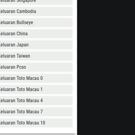
Keluaran Singapore
Keluaran Cambodia
Keluaran Bullseye
Keluaran China
Keluaran Japan
Keluaran Taiwan
Keluaran Pcso
Keluaran Toto Macau 0
Keluaran Toto Macau 1
Keluaran Toto Macau 4
Keluaran Toto Macau 7
Keluaran Toto Macau 10