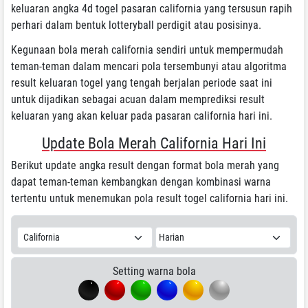
keluaran angka 4d togel pasaran california yang tersusun rapih
perhari dalam bentuk lotteryball perdigit atau posisinya.
Kegunaan bola merah california sendiri untuk mempermudah
teman-teman dalam mencari pola tersembunyi atau algoritma
result keluaran togel yang tengah berjalan periode saat ini
untuk dijadikan sebagai acuan dalam memprediksi result
keluaran yang akan keluar pada pasaran california hari ini.
Update Bola Merah California Hari Ini
Berikut update angka result dengan format bola merah yang
dapat teman-teman kembangkan dengan kombinasi warna
tertentu untuk menemukan pola result togel california hari ini.
Setting warna bola