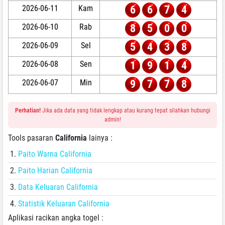
2026-06-11
Kam
6
6
7
4
2026-06-10
Rab
8
5
0
0
2026-06-09
Sel
5
4
3
8
2026-06-08
Sen
1
9
1
4
2026-06-07
Min
9
7
7
8
Perhatian!
Jika ada data yang tidak lengkap atau kurang tepat silahkan hubungi
admin!
Tools pasaran
California
lainya :
Paito Warna California
Paito Harian California
Data Keluaran California
Statistik Keluaran California
Aplikasi racikan angka togel :