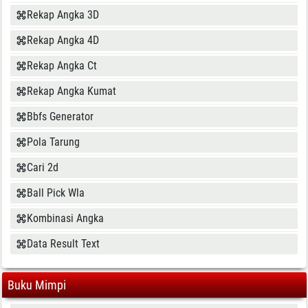
Rekap Angka 3D
Rekap Angka 4D
Rekap Angka Ct
Rekap Angka Kumat
Bbfs Generator
Pola Tarung
Cari 2d
Ball Pick Wla
Kombinasi Angka
Data Result Text
Buku Mimpi