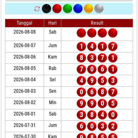
Tanggal
Hari
Result
2026-08-08
Sab
2026-08-07
Jum
1
4
1
7
2026-08-06
Kam
8
3
7
1
2026-08-05
Rab
7
0
6
1
2026-08-04
Sel
4
9
5
3
2026-08-03
Sen
0
6
8
7
2026-08-02
Min
9
9
0
5
2026-08-01
Sab
3
8
4
0
2026-07-31
Jum
6
0
3
2
2026-07-30
Kam
9
8
5
5