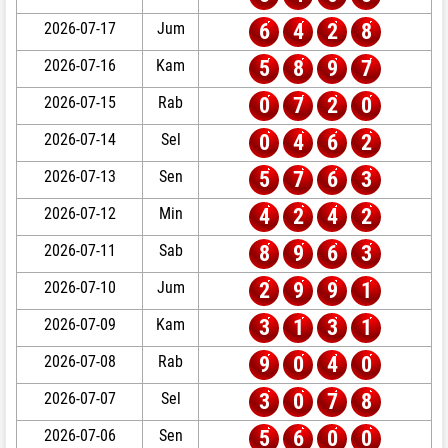
2026-07-17
Jum
6
4
2
8
2026-07-16
Kam
5
8
9
7
2026-07-15
Rab
0
7
2
0
2026-07-14
Sel
0
4
6
2
2026-07-13
Sen
5
7
6
3
2026-07-12
Min
4
2
4
2
2026-07-11
Sab
8
9
6
3
2026-07-10
Jum
2
9
9
1
2026-07-09
Kam
3
1
3
1
2026-07-08
Rab
9
0
4
0
2026-07-07
Sel
3
0
7
8
2026-07-06
Sen
5
6
0
0