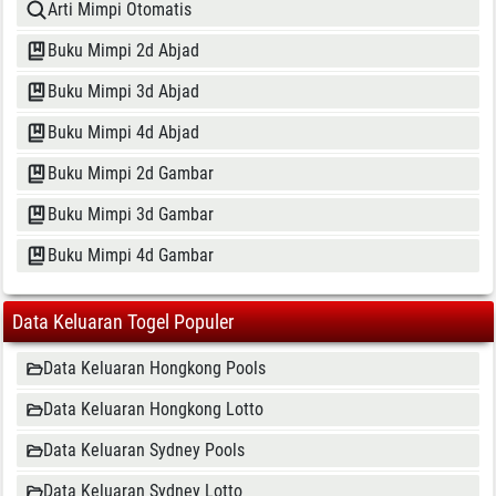
Arti Mimpi Otomatis
Buku Mimpi 2d Abjad
Buku Mimpi 3d Abjad
Buku Mimpi 4d Abjad
Buku Mimpi 2d Gambar
Buku Mimpi 3d Gambar
Buku Mimpi 4d Gambar
Data Keluaran Togel Populer
Data Keluaran Hongkong Pools
Data Keluaran Hongkong Lotto
Data Keluaran Sydney Pools
Data Keluaran Sydney Lotto