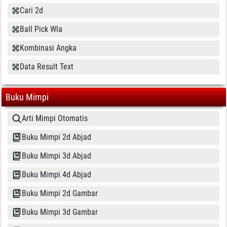
Cari 2d
Ball Pick Wla
Kombinasi Angka
Data Result Text
Buku Mimpi
Arti Mimpi Otomatis
Buku Mimpi 2d Abjad
Buku Mimpi 3d Abjad
Buku Mimpi 4d Abjad
Buku Mimpi 2d Gambar
Buku Mimpi 3d Gambar