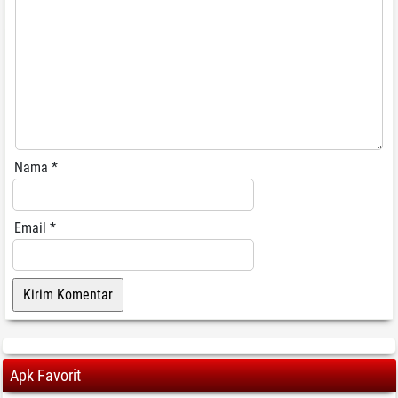
Nama
*
Email
*
Apk Favorit