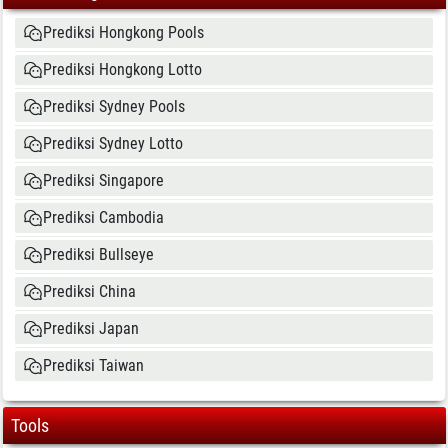
Prediksi Hongkong Pools
Prediksi Hongkong Lotto
Prediksi Sydney Pools
Prediksi Sydney Lotto
Prediksi Singapore
Prediksi Cambodia
Prediksi Bullseye
Prediksi China
Prediksi Japan
Prediksi Taiwan
Tools