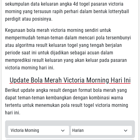
sekumpulan data keluaran angka 4d togel pasaran victoria
morning yang tersusun rapih perhari dalam bentuk lotteryball
perdigit atau posisinya.
Kegunaan bola merah victoria morning sendiri untuk
mempermudah teman-teman dalam mencari pola tersembunyi
atau algoritma result keluaran togel yang tengah berjalan
periode saat ini untuk dijadikan sebagai acuan dalam
memprediksi result keluaran yang akan keluar pada pasaran
victoria morning hari ini.
Update Bola Merah Victoria Morning Hari Ini
Berikut update angka result dengan format bola merah yang
dapat teman-teman kembangkan dengan kombinasi warna
tertentu untuk menemukan pola result togel victoria morning
hari ini.