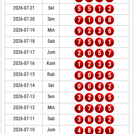
2026-07-21
Sel
5
5
1
2
2026-07-20
Sen
7
1
8
8
2026-07-19
Min
9
2
3
6
2026-07-18
Sab
7
5
9
1
2026-07-17
Jum
2
0
5
7
2026-07-16
Kam
1
2
3
3
2026-07-15
Rab
8
0
3
5
2026-07-14
Sel
0
0
4
2
2026-07-13
Sen
3
2
9
5
2026-07-12
Min
4
7
7
5
2026-07-11
Sab
3
6
3
2
2026-07-10
Jum
4
8
3
1