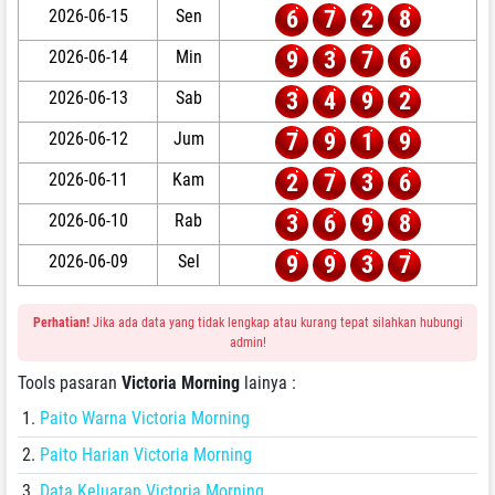
2026-06-15
Sen
6
7
2
8
2026-06-14
Min
9
3
7
6
2026-06-13
Sab
3
4
9
2
2026-06-12
Jum
7
9
1
9
2026-06-11
Kam
2
7
3
6
2026-06-10
Rab
3
6
9
8
2026-06-09
Sel
9
9
3
7
Perhatian!
Jika ada data yang tidak lengkap atau kurang tepat silahkan hubungi
admin!
Tools pasaran
Victoria Morning
lainya :
Paito Warna Victoria Morning
Paito Harian Victoria Morning
Data Keluaran Victoria Morning