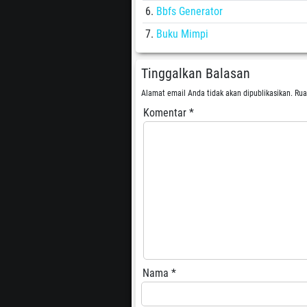
Bbfs Generator
Buku Mimpi
Tinggalkan Balasan
Alamat email Anda tidak akan dipublikasikan.
Rua
Komentar
*
Nama
*