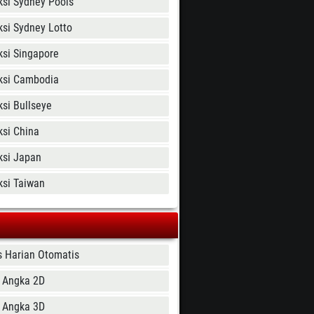
ksi Sydney Pools
ksi Sydney Lotto
ksi Singapore
ksi Cambodia
ksi Bullseye
ksi China
ksi Japan
ksi Taiwan
 Harian Otomatis
 Angka 2D
 Angka 3D