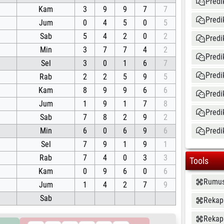
Predi
Kam
3
9
9
7
7
Predi
Jum
0
4
5
0
5
Sab
5
4
2
0
2
Predi
Min
3
7
7
4
2
Predi
Sel
3
0
1
6
7
Predi
Rab
2
2
5
9
5
Kam
8
9
9
6
6
Predi
Jum
1
9
1
7
8
Predi
Sab
7
8
2
9
2
Min
6
0
6
9
6
Predi
Sel
7
9
1
9
1
Rab
7
4
0
3
3
Tools
Kam
0
9
6
0
6
Rumus
Jum
1
4
2
7
9
Sab
Rekap
Rekap