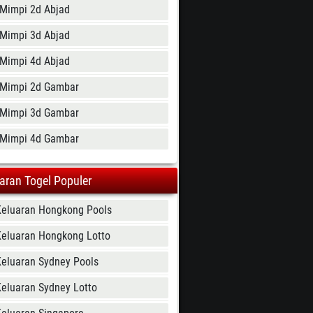
Mimpi 2d Abjad
Mimpi 3d Abjad
Mimpi 4d Abjad
 Mimpi 2d Gambar
 Mimpi 3d Gambar
 Mimpi 4d Gambar
aran Togel Populer
Keluaran Hongkong Pools
Keluaran Hongkong Lotto
Keluaran Sydney Pools
Keluaran Sydney Lotto