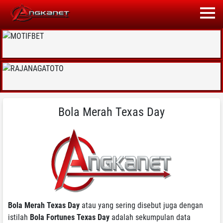
Bola Merah Texas Day
Bola Merah Texas Day
atau yang sering disebut juga dengan
istilah
Bola Fortunes Texas Day
adalah sekumpulan data