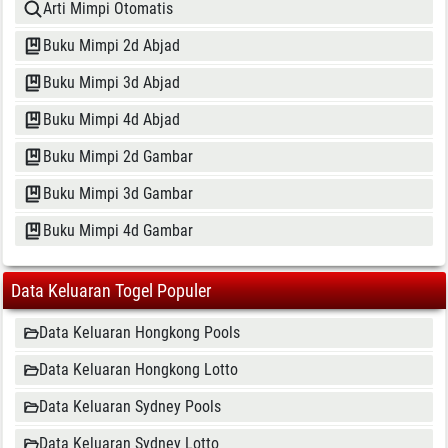
Arti Mimpi Otomatis
Buku Mimpi 2d Abjad
Buku Mimpi 3d Abjad
Buku Mimpi 4d Abjad
Buku Mimpi 2d Gambar
Buku Mimpi 3d Gambar
Buku Mimpi 4d Gambar
Data Keluaran Togel Populer
Data Keluaran Hongkong Pools
Data Keluaran Hongkong Lotto
Data Keluaran Sydney Pools
Data Keluaran Sydney Lotto