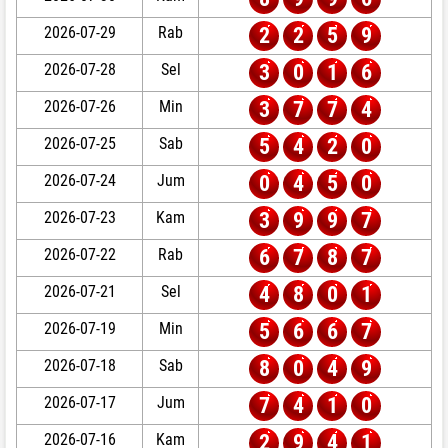
2026-07-29
Rab
2
2
5
9
2026-07-28
Sel
3
0
1
6
2026-07-26
Min
3
7
7
4
2026-07-25
Sab
5
4
2
0
2026-07-24
Jum
0
4
5
0
2026-07-23
Kam
3
9
9
7
2026-07-22
Rab
6
7
8
7
2026-07-21
Sel
4
8
0
1
2026-07-19
Min
5
6
6
7
2026-07-18
Sab
8
0
4
9
2026-07-17
Jum
7
4
1
0
2026-07-16
Kam
2
9
4
1