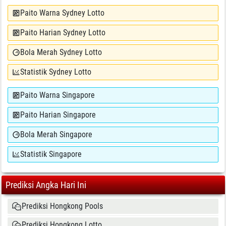
Paito Warna Sydney Lotto
Paito Harian Sydney Lotto
Bola Merah Sydney Lotto
Statistik Sydney Lotto
Paito Warna Singapore
Paito Harian Singapore
Bola Merah Singapore
Statistik Singapore
Prediksi Angka Hari Ini
Prediksi Hongkong Pools
Prediksi Hongkong Lotto