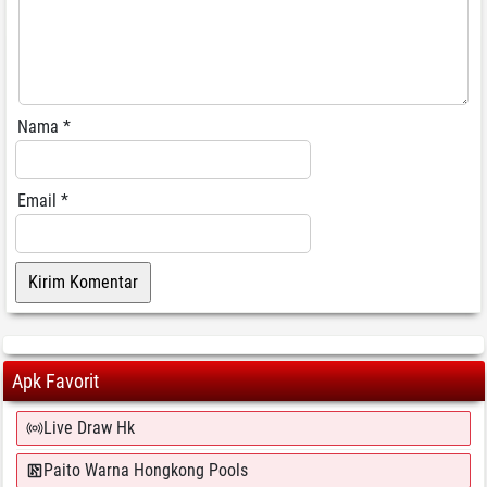
Nama
*
Email
*
Apk Favorit
Live Draw Hk
Paito Warna Hongkong Pools