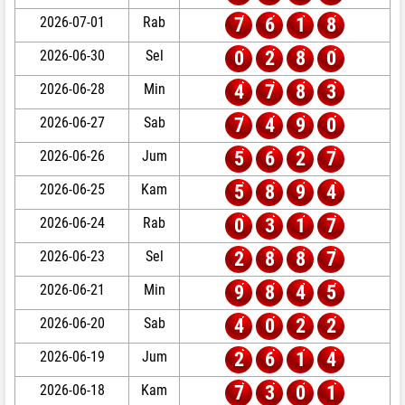
2026-07-01
Rab
7
6
1
8
2026-06-30
Sel
0
2
8
0
2026-06-28
Min
4
7
8
3
2026-06-27
Sab
7
4
9
0
2026-06-26
Jum
5
6
2
7
2026-06-25
Kam
5
8
9
4
2026-06-24
Rab
0
3
1
7
2026-06-23
Sel
2
8
8
7
2026-06-21
Min
9
8
4
5
2026-06-20
Sab
4
0
2
2
2026-06-19
Jum
2
6
1
4
2026-06-18
Kam
7
3
0
1