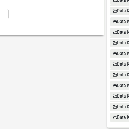
Data 
Data 
Data 
Data 
Data 
Data 
Data 
Data 
Data 
Data 
Data 
Data 