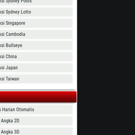
ksi Sydney Pools
ksi Sydney Lotto
ksi Singapore
ksi Cambodia
ksi Bullseye
ksi China
ksi Japan
ksi Taiwan
 Harian Otomatis
 Angka 2D
 Angka 3D