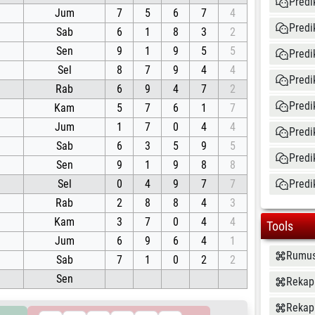
Predi
Jum
7
5
6
7
4
Predi
Sab
6
1
8
3
2
Sen
9
1
9
5
5
Predi
Sel
8
7
9
4
4
Predi
Rab
6
9
4
7
2
Predi
Kam
5
7
6
1
7
Jum
1
7
0
4
4
Predi
Sab
6
3
5
9
5
Predi
Sen
9
1
9
8
8
Sel
0
4
9
7
7
Predi
Rab
2
8
8
4
3
Kam
3
7
0
4
4
Tools
Jum
6
9
6
4
1
Rumus
Sab
7
1
0
2
2
Sen
Rekap
Rekap