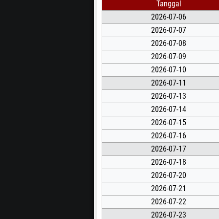
Tanggal
2026-07-06
2026-07-07
2026-07-08
2026-07-09
2026-07-10
2026-07-11
2026-07-13
2026-07-14
2026-07-15
2026-07-16
2026-07-17
2026-07-18
2026-07-20
2026-07-21
2026-07-22
2026-07-23