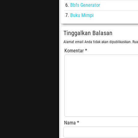
Bbfs Generator
Buku Mimpi
Tinggalkan Balasan
Alamat email Anda tidak akan dipublikasikan.
Rua
Komentar
*
Nama
*