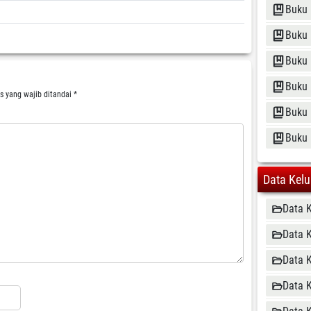
Buku 
Buku 
Buku 
Buku
s yang wajib ditandai
*
Buku
Buku
Data Kelu
Data 
Data 
Data 
Data 