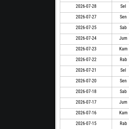
2026-07-28
Sel
2026-07-27
Sen
2026-07-25
Sab
2026-07-24
Jum
2026-07-23
Kam
2026-07-22
Rab
2026-07-21
Sel
2026-07-20
Sen
2026-07-18
Sab
2026-07-17
Jum
2026-07-16
Kam
2026-07-15
Rab