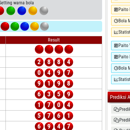
Setting warna bola
Paito
Bola 
Statis
Result
Paito
Paito
2
8
8
4
Bola 
0
4
9
7
Statis
9
1
9
8
6
3
5
9
Prediksi 
1
7
0
4
Predi
5
7
6
1
Predi
6
9
4
7