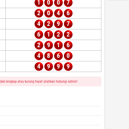
1
0
0
7
2
0
4
6
4
2
9
7
6
1
2
2
2
9
1
6
4
8
6
0
4
9
9
9
idak lengkap atau kurang tepat silahkan hubungi admin!