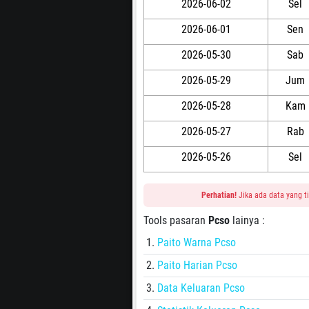
2026-06-02
Sel
2026-06-01
Sen
2026-05-30
Sab
2026-05-29
Jum
2026-05-28
Kam
2026-05-27
Rab
2026-05-26
Sel
Perhatian!
Jika ada data yang t
Tools pasaran
Pcso
lainya :
Paito Warna Pcso
Paito Harian Pcso
Data Keluaran Pcso