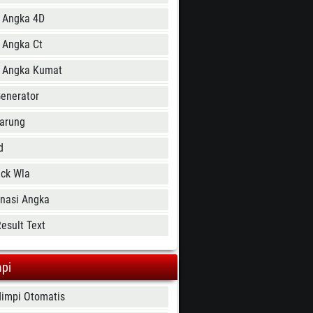
 Angka 4D
 Angka Ct
 Angka Kumat
Generator
Tarung
d
ick Wla
nasi Angka
esult Text
pi
Mimpi Otomatis