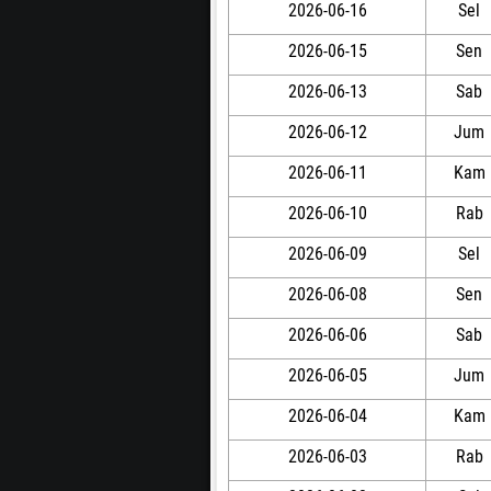
2026-06-16
Sel
2026-06-15
Sen
2026-06-13
Sab
2026-06-12
Jum
2026-06-11
Kam
2026-06-10
Rab
2026-06-09
Sel
2026-06-08
Sen
2026-06-06
Sab
2026-06-05
Jum
2026-06-04
Kam
2026-06-03
Rab