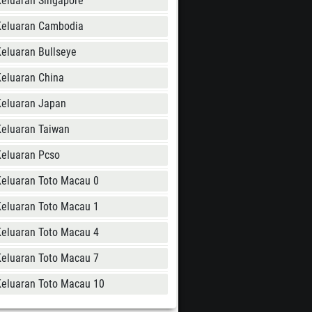
Keluaran Singapore
Keluaran Cambodia
Keluaran Bullseye
Keluaran China
Keluaran Japan
Keluaran Taiwan
Keluaran Pcso
Keluaran Toto Macau 0
Keluaran Toto Macau 1
Keluaran Toto Macau 4
Keluaran Toto Macau 7
Keluaran Toto Macau 10