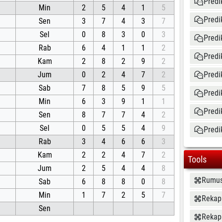
Predi
Min
2
5
4
1
5
Predi
Sen
3
7
4
3
7
Sel
0
8
3
0
3
Predi
Rab
6
4
1
1
2
Predi
Kam
2
8
2
9
2
Jum
0
2
4
7
2
Predi
Sab
7
8
5
9
5
Predi
Min
6
3
9
1
1
Predi
Sen
8
7
7
4
2
Sel
0
5
5
4
9
Predi
Rab
3
4
6
6
3
Kam
2
2
4
7
2
Tools
Jum
2
5
4
4
8
Rumus
Sab
6
8
8
0
8
Min
1
7
2
5
7
Rekap
Sen
Rekap