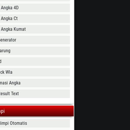
 Angka 4D
 Angka Ct
 Angka Kumat
Generator
Tarung
d
ick Wla
nasi Angka
esult Text
pi
Mimpi Otomatis