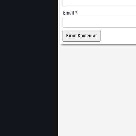
Email
*