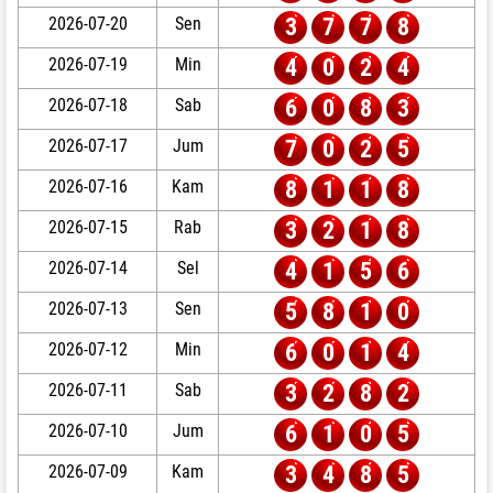
2026-07-20
Sen
3
7
7
8
2026-07-19
Min
4
0
2
4
2026-07-18
Sab
6
0
8
3
2026-07-17
Jum
7
0
2
5
2026-07-16
Kam
8
1
1
8
2026-07-15
Rab
3
2
1
8
2026-07-14
Sel
4
1
5
6
2026-07-13
Sen
5
8
1
0
2026-07-12
Min
6
0
1
4
2026-07-11
Sab
3
2
8
2
2026-07-10
Jum
6
1
0
5
2026-07-09
Kam
3
4
8
5