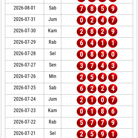
2026-08-01
Sab
7
8
5
9
2026-07-31
Jum
0
2
4
7
2026-07-30
Kam
2
8
2
9
2026-07-29
Rab
6
4
1
1
2026-07-28
Sel
0
8
3
0
2026-07-27
Sen
3
7
4
3
2026-07-26
Min
2
5
4
1
2026-07-25
Sab
6
2
2
4
2026-07-24
Jum
2
1
0
7
2026-07-23
Kam
0
1
8
6
2026-07-22
Rab
5
7
7
9
2026-07-21
Sel
2
5
9
1