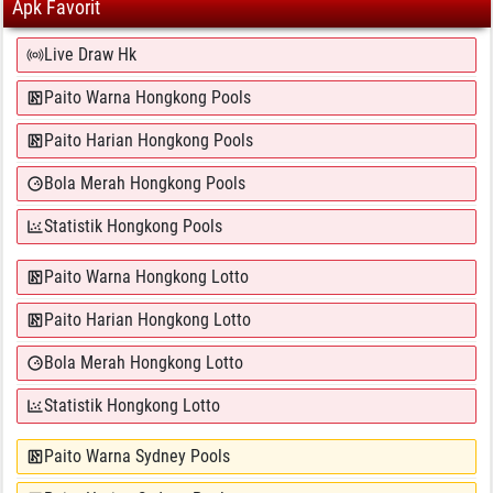
Apk Favorit
Live Draw Hk
Paito Warna Hongkong Pools
Paito Harian Hongkong Pools
Bola Merah Hongkong Pools
Statistik Hongkong Pools
Paito Warna Hongkong Lotto
Paito Harian Hongkong Lotto
Bola Merah Hongkong Lotto
Statistik Hongkong Lotto
Paito Warna Sydney Pools