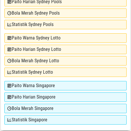
Paito Harian Sydney Pools
Bola Merah Sydney Pools
Statistik Sydney Pools
Paito Warna Sydney Lotto
Paito Harian Sydney Lotto
Bola Merah Sydney Lotto
Statistik Sydney Lotto
Paito Warna Singapore
Paito Harian Singapore
Bola Merah Singapore
Statistik Singapore