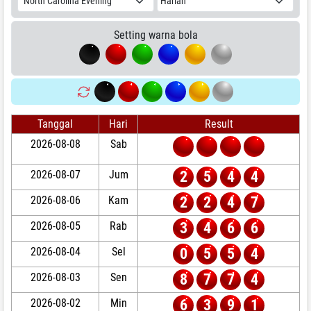
Setting warna bola
Tanggal
Hari
Result
2026-08-08
Sab
2026-08-07
Jum
2
5
4
4
2026-08-06
Kam
2
2
4
7
2026-08-05
Rab
3
4
6
6
2026-08-04
Sel
0
5
5
4
2026-08-03
Sen
8
7
7
4
2026-08-02
Min
6
3
9
1