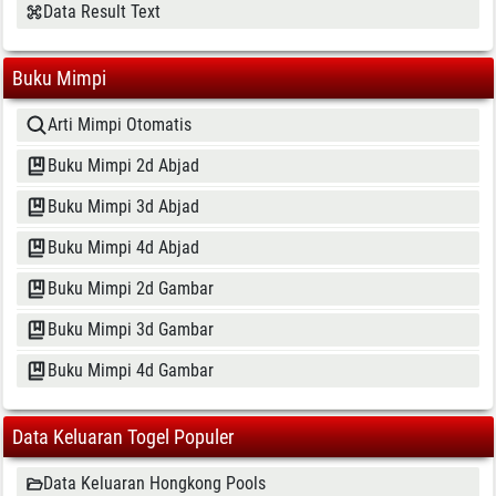
Data Result Text
Buku Mimpi
Arti Mimpi Otomatis
Buku Mimpi 2d Abjad
Buku Mimpi 3d Abjad
Buku Mimpi 4d Abjad
Buku Mimpi 2d Gambar
Buku Mimpi 3d Gambar
Buku Mimpi 4d Gambar
Data Keluaran Togel Populer
Data Keluaran Hongkong Pools