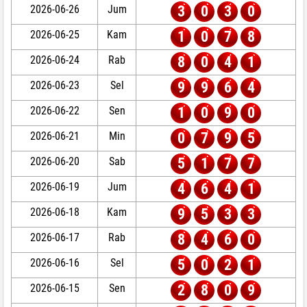
2026-06-26
Jum
3
0
3
0
2026-06-25
Kam
1
0
7
8
2026-06-24
Rab
8
0
4
1
2026-06-23
Sel
9
9
6
4
2026-06-22
Sen
1
0
9
0
2026-06-21
Min
0
7
9
5
2026-06-20
Sab
5
1
7
7
2026-06-19
Jum
4
6
4
1
2026-06-18
Kam
9
5
3
3
2026-06-17
Rab
8
4
6
0
2026-06-16
Sel
5
0
2
1
2026-06-15
Sen
2
8
0
9