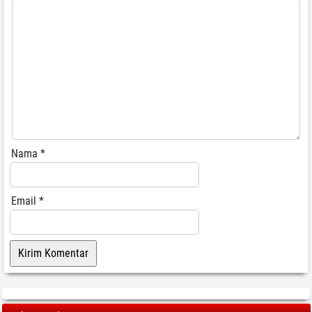
Nama
*
Email
*