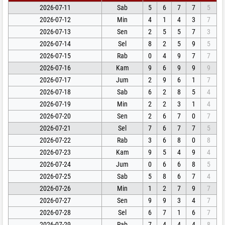
2026-07-11
Sab
5
6
7
7
5
2026-07-12
Min
4
1
4
3
7
2026-07-13
Sen
2
5
5
7
3
2026-07-14
Sel
8
2
5
9
5
2026-07-15
Rab
0
4
9
7
7
2026-07-16
Kam
9
6
9
9
9
2026-07-17
Jum
2
9
6
1
7
2026-07-18
Sab
6
2
8
5
4
2026-07-19
Min
2
2
3
1
4
2026-07-20
Sen
2
6
7
0
7
2026-07-21
Sel
7
6
7
7
5
2026-07-22
Rab
3
6
8
0
8
2026-07-23
Kam
9
5
4
9
4
2026-07-24
Jum
0
6
6
8
5
2026-07-25
Sab
5
8
6
7
4
2026-07-26
Min
1
2
7
9
7
2026-07-27
Sen
9
9
3
4
7
2026-07-28
Sel
6
7
1
6
7
2026-07-29
Rab
7
4
4
4
8