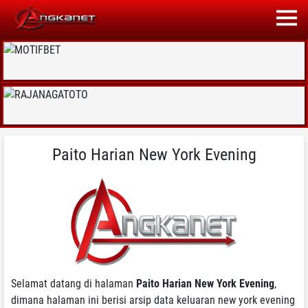
Paito Harian New York Evening
Selamat datang di halaman
Paito Harian New York Evening
,
dimana halaman ini berisi arsip
data keluaran new york evening