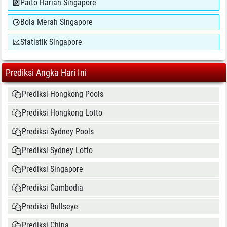
Paito Harian Singapore
Bola Merah Singapore
Statistik Singapore
Prediksi Angka Hari Ini
Prediksi Hongkong Pools
Prediksi Hongkong Lotto
Prediksi Sydney Pools
Prediksi Sydney Lotto
Prediksi Singapore
Prediksi Cambodia
Prediksi Bullseye
Prediksi China