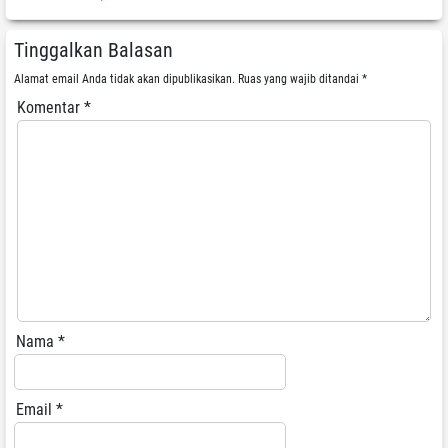
Tinggalkan Balasan
Alamat email Anda tidak akan dipublikasikan.
Ruas yang wajib ditandai
*
Komentar
*
Nama
*
Email
*