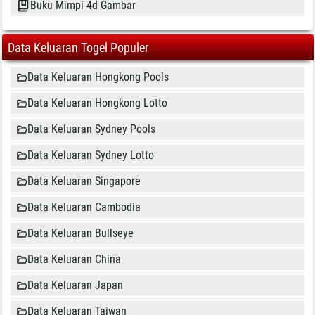
Buku Mimpi 4d Gambar
Data Keluaran Togel Populer
Data Keluaran Hongkong Pools
Data Keluaran Hongkong Lotto
Data Keluaran Sydney Pools
Data Keluaran Sydney Lotto
Data Keluaran Singapore
Data Keluaran Cambodia
Data Keluaran Bullseye
Data Keluaran China
Data Keluaran Japan
Data Keluaran Taiwan