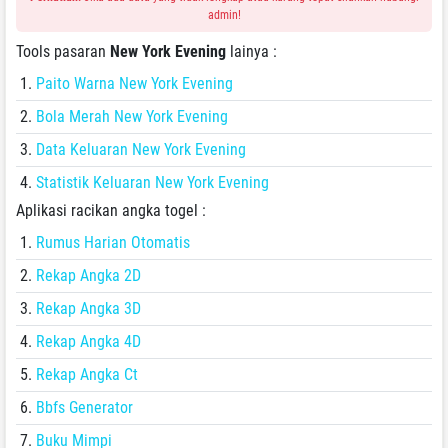
admin!
Tools pasaran
New York Evening
lainya :
Paito Warna New York Evening
Bola Merah New York Evening
Data Keluaran New York Evening
Statistik Keluaran New York Evening
Aplikasi racikan angka togel :
Rumus Harian Otomatis
Rekap Angka 2D
Rekap Angka 3D
Rekap Angka 4D
Rekap Angka Ct
Bbfs Generator
Buku Mimpi