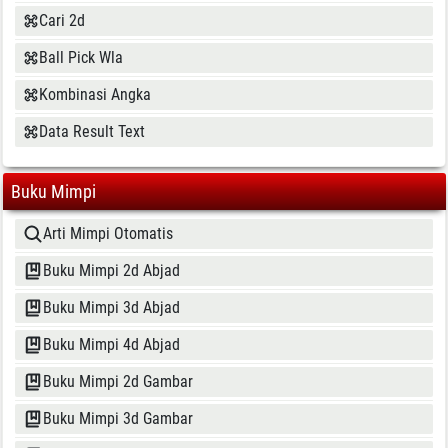
Cari 2d
Ball Pick Wla
Kombinasi Angka
Data Result Text
Buku Mimpi
Arti Mimpi Otomatis
Buku Mimpi 2d Abjad
Buku Mimpi 3d Abjad
Buku Mimpi 4d Abjad
Buku Mimpi 2d Gambar
Buku Mimpi 3d Gambar