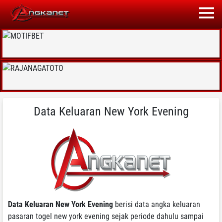
Data Keluaran New York Evening
Data Keluaran New York Evening
berisi data angka keluaran
pasaran togel new york evening sejak periode dahulu sampai