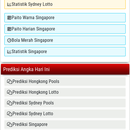
Statistik Sydney Lotto
Paito Warna Singapore
Paito Harian Singapore
Bola Merah Singapore
Statistik Singapore
Prediksi Angka Hari Ini
Prediksi Hongkong Pools
Prediksi Hongkong Lotto
Prediksi Sydney Pools
Prediksi Sydney Lotto
Prediksi Singapore