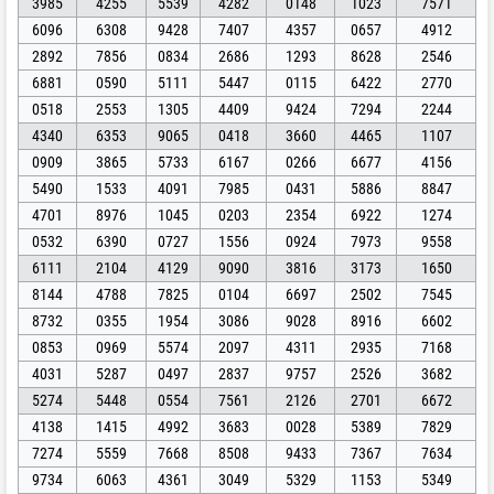
3985
4255
5539
4282
0148
1023
7571
6096
6308
9428
7407
4357
0657
4912
2892
7856
0834
2686
1293
8628
2546
6881
0590
5111
5447
0115
6422
2770
0518
2553
1305
4409
9424
7294
2244
4340
6353
9065
0418
3660
4465
1107
0909
3865
5733
6167
0266
6677
4156
5490
1533
4091
7985
0431
5886
8847
4701
8976
1045
0203
2354
6922
1274
0532
6390
0727
1556
0924
7973
9558
6111
2104
4129
9090
3816
3173
1650
8144
4788
7825
0104
6697
2502
7545
8732
0355
1954
3086
9028
8916
6602
0853
0969
5574
2097
4311
2935
7168
4031
5287
0497
2837
9757
2526
3682
5274
5448
0554
7561
2126
2701
6672
4138
1415
4992
3683
0028
5389
7829
7274
5559
7668
8508
9433
7367
7634
9734
6063
4361
3049
5329
1153
5349