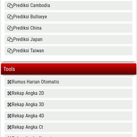
Prediksi Cambodia
Prediksi Bullseye
Prediksi China
Prediksi Japan
Prediksi Taiwan
Tools
Rumus Harian Otomatis
Rekap Angka 2D
Rekap Angka 3D
Rekap Angka 4D
Rekap Angka Ct