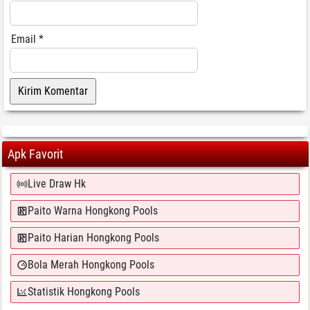
Email
*
Apk Favorit
Live Draw Hk
Paito Warna Hongkong Pools
Paito Harian Hongkong Pools
Bola Merah Hongkong Pools
Statistik Hongkong Pools