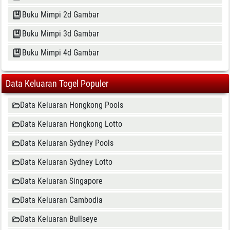
Buku Mimpi 2d Gambar
Buku Mimpi 3d Gambar
Buku Mimpi 4d Gambar
Data Keluaran Togel Populer
Data Keluaran Hongkong Pools
Data Keluaran Hongkong Lotto
Data Keluaran Sydney Pools
Data Keluaran Sydney Lotto
Data Keluaran Singapore
Data Keluaran Cambodia
Data Keluaran Bullseye