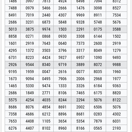
1486
3997
7813
4924
6498
7094
8312
7488
0979
5466
2666
1476
3098
8527
8491
7019
2440
4307
9969
8911
7534
2686
3231
6873
5848
9328
5748
5676
5013
3875
9974
1503
2291
0175
3588
8858
0271
0868
0930
3308
6144
1502
1601
2919
7643
0640
7373
2600
2919
4295
1372
3503
3796
3317
8049
1279
6731
8223
4424
5927
6957
1090
9493
2926
9544
8340
9719
3889
8072
9988
9195
1959
0047
2616
0077
8035
1960
1673
9094
0495
7906
2006
2968
1977
1465
5330
9474
1333
3326
6184
9363
2686
1849
2771
8106
7465
6175
8820
5575
4254
4035
8244
2294
5076
8122
8686
8076
4854
8691
2002
6506
5076
7358
4686
6212
8896
8681
0283
4302
7653
4408
1105
3654
5354
7879
6031
6276
4407
8102
8960
8166
0565
2193