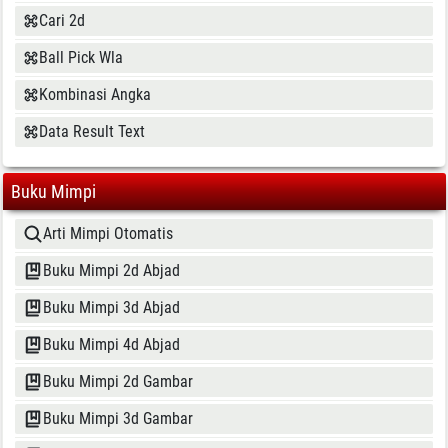
Cari 2d
Ball Pick Wla
Kombinasi Angka
Data Result Text
Buku Mimpi
Arti Mimpi Otomatis
Buku Mimpi 2d Abjad
Buku Mimpi 3d Abjad
Buku Mimpi 4d Abjad
Buku Mimpi 2d Gambar
Buku Mimpi 3d Gambar