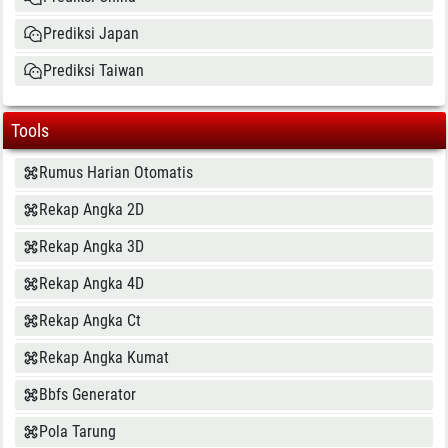
Prediksi Japan
Prediksi Taiwan
Tools
Rumus Harian Otomatis
Rekap Angka 2D
Rekap Angka 3D
Rekap Angka 4D
Rekap Angka Ct
Rekap Angka Kumat
Bbfs Generator
Pola Tarung