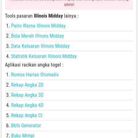
admin!
Tools pasaran
Illinois Midday
lainya :
Paito Warna Illinois Midday
Bola Merah Illinois Midday
Data Keluaran Illinois Midday
Statistik Keluaran Illinois Midday
Aplikasi racikan angka togel :
Rumus Harian Otomatis
Rekap Angka 2D
Rekap Angka 3D
Rekap Angka 4D
Rekap Angka Ct
Bbfs Generator
Buku Mimpi