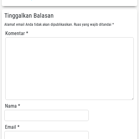
Tinggalkan Balasan
Alamat email Anda tidak akan dipublikasikan.
Ruas yang wajib ditandai
*
Komentar
*
Nama
*
Email
*