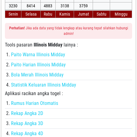
3230
8414
4883
3138
3759
Senin
Selasa
Rabu
Kamis
Jumat
Sabtu
Minggu
Perhatian!
Jika ada data yang tidak lengkap atau kurang tepat silahkan hubungi
admin!
Tools pasaran
Illinois Midday
lainya :
Paito Warna Illinois Midday
Paito Harian Illinois Midday
Bola Merah Illinois Midday
Statistik Keluaran Illinois Midday
Aplikasi racikan angka togel :
Rumus Harian Otomatis
Rekap Angka 2D
Rekap Angka 3D
Rekap Angka 4D