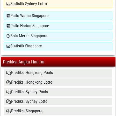
Statistik Sydney Lotto
Paito Warna Singapore
Paito Harian Singapore
Bola Merah Singapore
Statistik Singapore
Prediksi Angka Hari Ini
Prediksi Hongkong Pools
Prediksi Hongkong Lotto
Prediksi Sydney Pools
Prediksi Sydney Lotto
Prediksi Singapore