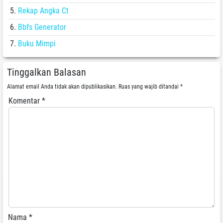
Rekap Angka Ct
Bbfs Generator
Buku Mimpi
Tinggalkan Balasan
Alamat email Anda tidak akan dipublikasikan.
Ruas yang wajib ditandai
*
Komentar
*
Nama
*