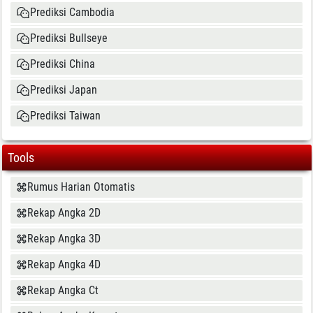
Prediksi Cambodia
Prediksi Bullseye
Prediksi China
Prediksi Japan
Prediksi Taiwan
Tools
Rumus Harian Otomatis
Rekap Angka 2D
Rekap Angka 3D
Rekap Angka 4D
Rekap Angka Ct