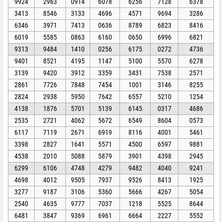
9924
2963
0914
6078
6256
7128
6378
3413
8546
3133
4696
4571
9694
3286
6346
3971
7413
0636
8789
6823
8416
6019
5585
0863
6160
0650
6996
6821
9313
9484
1410
0256
6175
0272
4736
9401
8521
4195
1147
5100
5570
6278
3139
9420
3912
3359
3431
7538
2571
2861
7726
7848
7454
1001
3146
8255
2824
2938
5950
7642
6557
5210
1254
4138
1876
5701
5139
6145
0317
4686
2535
2721
4062
5672
6549
8604
0573
6117
7119
2671
6919
8116
4001
5461
3398
2827
1641
5571
4500
6597
9881
4538
2010
5088
5879
3901
4398
2945
6299
6106
4748
4279
9482
4040
9241
4698
4012
9505
7937
9526
8413
1925
3277
9187
3106
5360
5666
4267
5054
2540
4635
9777
7037
1218
5525
8644
6481
3847
9369
6961
6664
2227
5552