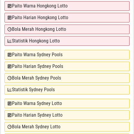
Paito Warna Hongkong Lotto
Paito Harian Hongkong Lotto
Bola Merah Hongkong Lotto
Statistik Hongkong Lotto
Paito Warna Sydney Pools
Paito Harian Sydney Pools
Bola Merah Sydney Pools
Statistik Sydney Pools
Paito Warna Sydney Lotto
Paito Harian Sydney Lotto
Bola Merah Sydney Lotto