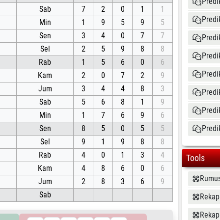
Predi
Sab
7
2
0
1
1
Predi
Min
1
9
5
9
5
Sen
3
4
0
7
7
Predi
Sel
2
5
9
8
8
Predi
Rab
1
5
6
0
6
Predi
Kam
2
0
7
2
9
Jum
3
4
4
8
3
Predi
Sab
5
6
8
1
9
Predi
Min
1
7
6
9
6
Sen
8
5
0
5
5
Predi
Sel
9
1
9
8
8
Rab
4
0
1
3
4
Tools
Kam
4
8
6
0
6
Rumus
Jum
2
8
3
6
9
Sab
Rekap
Rekap