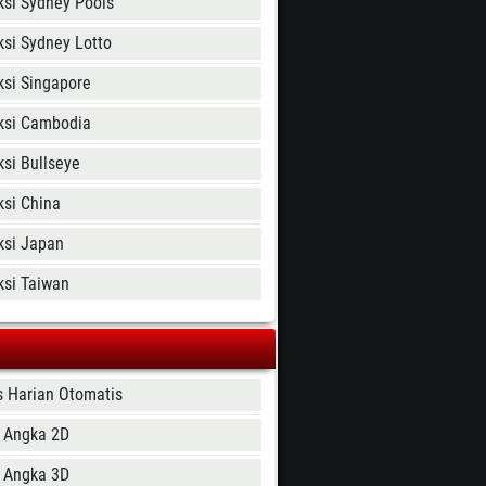
ksi Sydney Pools
ksi Sydney Lotto
ksi Singapore
ksi Cambodia
ksi Bullseye
ksi China
ksi Japan
ksi Taiwan
 Harian Otomatis
 Angka 2D
 Angka 3D