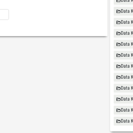
Data 
Data 
Data 
Data 
Data 
Data 
Data 
Data 
Data 
Data 
Data 
Data 