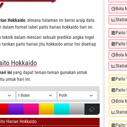
Bola 
Stati
rian Hokkaido
, dimana halaman ini berisi arsip
data
dalam format tabel paito harian hokkaido hari ini.
Paito
 teknik dalam mencari sebuah prediksi angka togel
Paito
arikan paito harian jitu hokkaido antar lini disetiap
Bola 
aito Hokkaido
Statis
ari ini
yang dapat teman-teman gunakan untuk
Paito
tu untuk hari ini.
Paito
Bola 
Statis
ito Harian Hokkaido
Paito