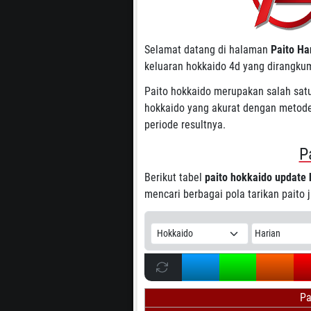
Selamat datang di halaman
Paito Ha
keluaran hokkaido 4d
yang dirangkum 
Paito hokkaido merupakan salah satu
hokkaido yang akurat dengan metode t
periode resultnya.
P
Berikut tabel
paito hokkaido update h
mencari berbagai pola tarikan paito ji
Pa