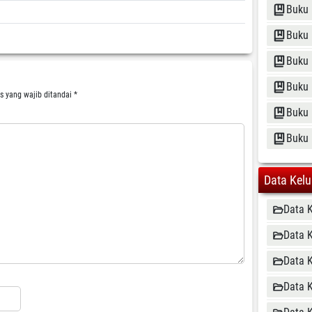
Buku 
Buku 
Buku 
Buku
s yang wajib ditandai
*
Buku
Buku
Data Kelu
Data 
Data 
Data 
Data 