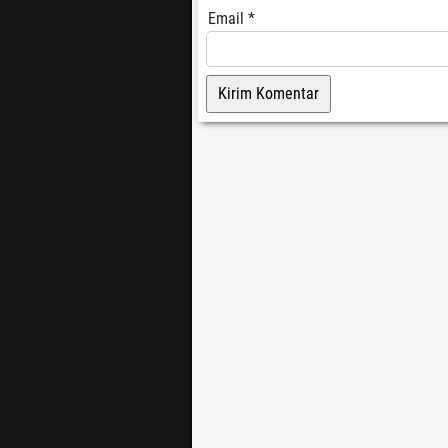
Email
*