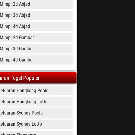
Mimpi 2d Abjad
Mimpi 3d Abjad
Mimpi 4d Abjad
 Mimpi 2d Gambar
 Mimpi 3d Gambar
 Mimpi 4d Gambar
aran Togel Populer
Keluaran Hongkong Pools
Keluaran Hongkong Lotto
Keluaran Sydney Pools
Keluaran Sydney Lotto