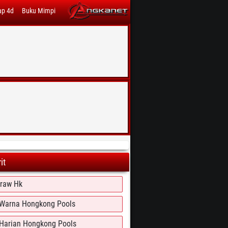
ap 4d
Buku Mimpi
it
Draw Hk
 Warna Hongkong Pools
 Harian Hongkong Pools