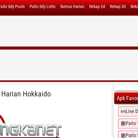
aito Sdy Pools
Paito Sdy Lotto
Rumus Harian
Rekap 2d
Rekap 3d
Rek
 Harian Hokkaido
Apk Favor
Live 
Paito
Paito