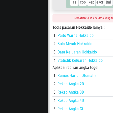
Perhatian!
Jika ada data yang t
Tools pasaran
Hokkaido
lainya :
Paito Warna Hokkaido
Bola Merah Hokkaido
Data Keluaran Hokkaido
Statistik Keluaran Hokkaido
Aplikasi racikan angka togel :
Rumus Harian Otomatis
Rekap Angka 2D
Rekap Angka 3D
Rekap Angka 4D
Rekap Angka Ct