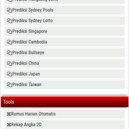
Prediksi Sydney Pools
Prediksi Sydney Lotto
Prediksi Singapore
Prediksi Cambodia
Prediksi Bullseye
Prediksi China
Prediksi Japan
Prediksi Taiwan
Tools
Rumus Harian Otomatis
Rekap Angka 2D