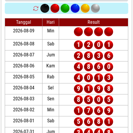
Tanggal
Hari
Result
2026-08-09
Min
2026-08-08
Sab
1
2
0
1
2026-08-07
Jum
2
8
3
6
2026-08-06
Kam
4
8
6
0
2026-08-05
Rab
4
0
1
3
2026-08-04
Sel
9
1
9
8
2026-08-03
Sen
8
5
0
5
2026-08-02
Min
1
7
6
9
2026-08-01
Sab
5
6
8
1
2026-07-31
Jum
3
4
4
8