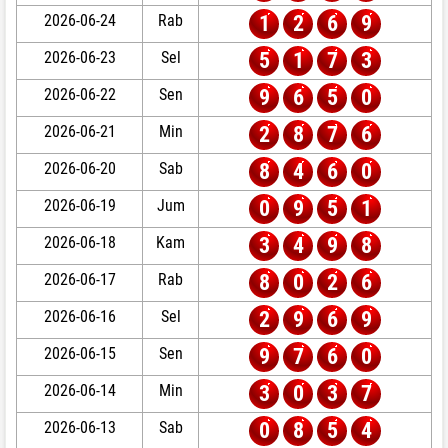
2026-06-24
Rab
1
2
6
9
2026-06-23
Sel
5
1
7
3
2026-06-22
Sen
9
6
5
0
2026-06-21
Min
2
8
7
6
2026-06-20
Sab
8
4
6
0
2026-06-19
Jum
0
9
5
1
2026-06-18
Kam
3
4
9
8
2026-06-17
Rab
8
0
2
6
2026-06-16
Sel
2
9
6
9
2026-06-15
Sen
9
7
6
0
2026-06-14
Min
3
0
3
7
2026-06-13
Sab
0
8
5
4