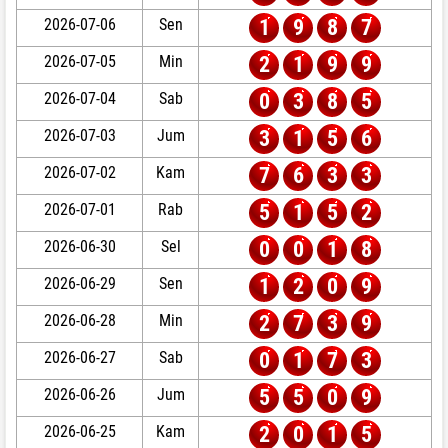
2026-07-06
Sen
1
9
8
7
2026-07-05
Min
2
1
9
9
2026-07-04
Sab
0
3
8
5
2026-07-03
Jum
3
1
5
6
2026-07-02
Kam
7
6
3
3
2026-07-01
Rab
5
1
5
2
2026-06-30
Sel
0
0
1
8
2026-06-29
Sen
1
2
0
9
2026-06-28
Min
2
7
3
9
2026-06-27
Sab
0
1
7
3
2026-06-26
Jum
5
5
0
9
2026-06-25
Kam
2
0
1
5