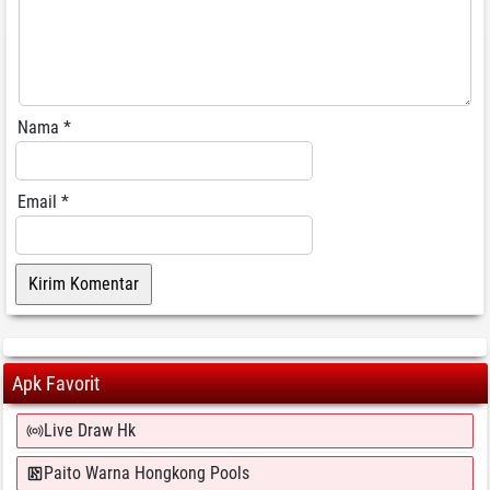
Nama
*
Email
*
Apk Favorit
Live Draw Hk
Paito Warna Hongkong Pools