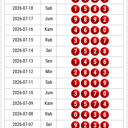
2026-07-18
Sab
1
5
8
3
2026-07-17
Jum
9
8
9
2
2026-07-16
Kam
4
6
6
0
2026-07-15
Rab
3
8
0
7
2026-07-14
Sel
7
5
2
8
2026-07-13
Sen
1
4
5
6
2026-07-12
Min
2
8
4
3
2026-07-11
Sab
1
8
9
9
2026-07-10
Jum
3
9
7
0
2026-07-09
Kam
5
5
7
4
2026-07-08
Rab
0
4
3
6
2026-07-07
Sel
9
2
3
8