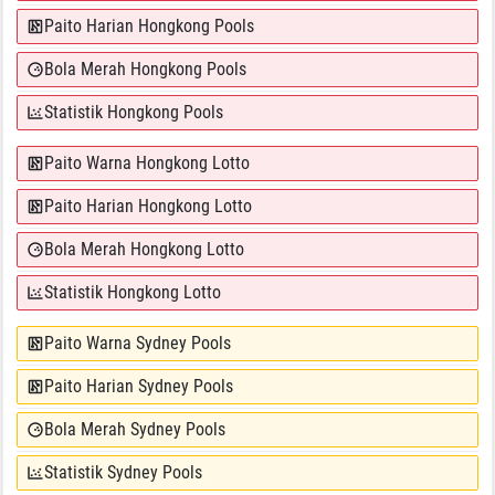
Paito Harian Hongkong Pools
Bola Merah Hongkong Pools
Statistik Hongkong Pools
Paito Warna Hongkong Lotto
Paito Harian Hongkong Lotto
Bola Merah Hongkong Lotto
Statistik Hongkong Lotto
Paito Warna Sydney Pools
Paito Harian Sydney Pools
Bola Merah Sydney Pools
Statistik Sydney Pools