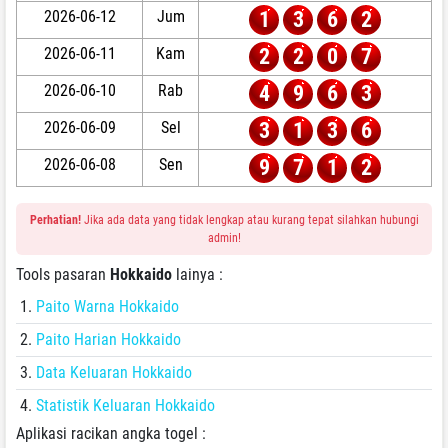
2026-06-12
Jum
1
3
6
2
2026-06-11
Kam
2
2
0
7
2026-06-10
Rab
4
9
6
3
2026-06-09
Sel
3
1
3
6
2026-06-08
Sen
9
7
1
2
Perhatian!
Jika ada data yang tidak lengkap atau kurang tepat silahkan hubungi
admin!
Tools pasaran
Hokkaido
lainya :
Paito Warna Hokkaido
Paito Harian Hokkaido
Data Keluaran Hokkaido
Statistik Keluaran Hokkaido
Aplikasi racikan angka togel :