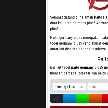
Selamat datang di halaman
Paito Ha
data keluaran germany plus5 4d
yang
plus5 hari ini.
Paito germany plus5 merupakan sala
togel germany plus5 yang akurat den
antar lini disetiap periode resultnya.
Pait
Berikut tabel
paito germany plus5 upd
mencari berbagai pola tarikan paito ji