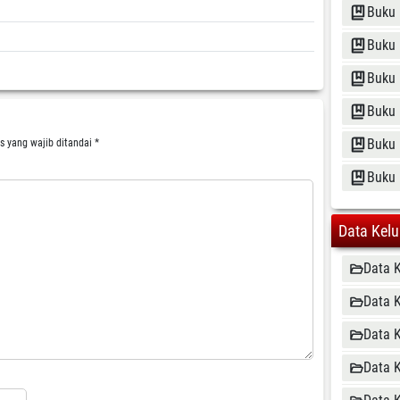
Buku 
Buku 
Buku 
Buku
Buku
s yang wajib ditandai
*
Buku
Data Kelu
Data 
Data 
Data 
Data 