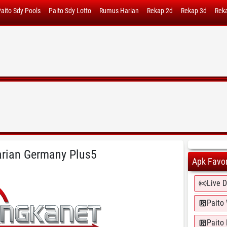
aito Sdy Pools
Paito Sdy Lotto
Rumus Harian
Rekap 2d
Rekap 3d
Rek
arian Germany Plus5
Apk Favor
Live 
Paito
Paito