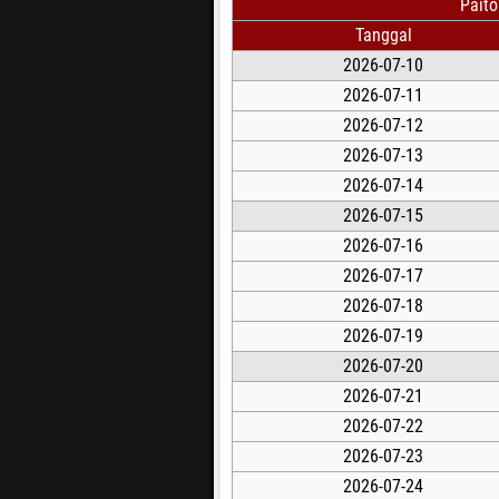
Paito
Tanggal
2026-07-10
2026-07-11
2026-07-12
2026-07-13
2026-07-14
2026-07-15
2026-07-16
2026-07-17
2026-07-18
2026-07-19
2026-07-20
2026-07-21
2026-07-22
2026-07-23
2026-07-24