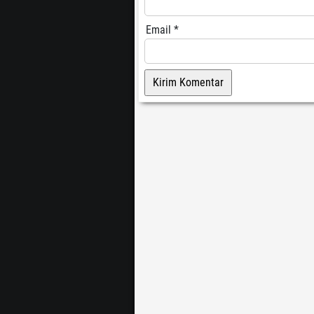
Email
*