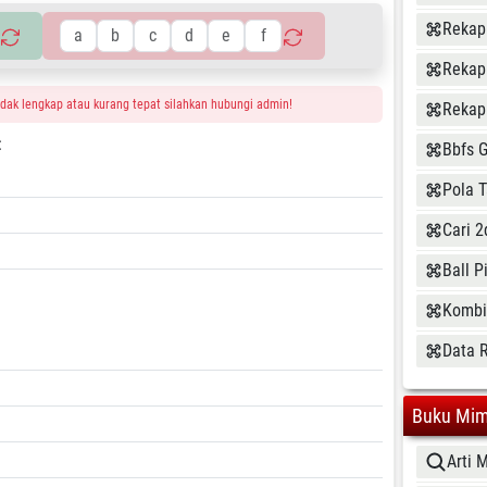
Rekap
Rekap
idak lengkap atau kurang tepat silahkan hubungi admin!
Rekap
:
Bbfs 
Pola 
Cari 2
Ball P
Kombi
Data R
Buku Mim
Arti 