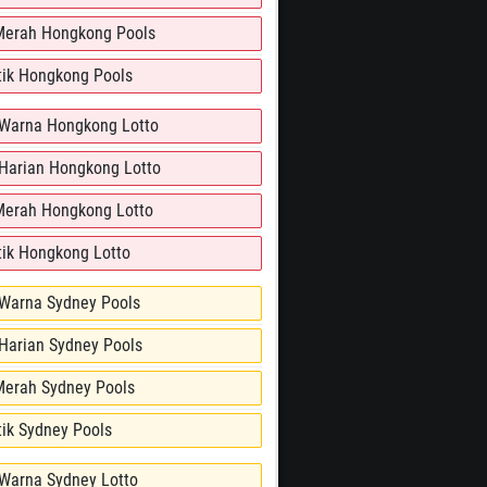
Merah Hongkong Pools
stik Hongkong Pools
 Warna Hongkong Lotto
 Harian Hongkong Lotto
Merah Hongkong Lotto
tik Hongkong Lotto
 Warna Sydney Pools
 Harian Sydney Pools
Merah Sydney Pools
tik Sydney Pools
 Warna Sydney Lotto