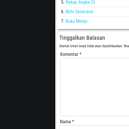
Rekap Angka Ct
Bbfs Generator
Buku Mimpi
Tinggalkan Balasan
Alamat email Anda tidak akan dipublikasikan.
Rua
Komentar
*
Nama
*