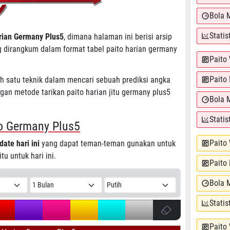
Bola 
Stati
rian Germany Plus5
, dimana halaman ini berisi arsip
 dirangkum dalam format tabel paito harian germany
Paito
Paito
h satu teknik dalam mencari sebuah prediksi angka
gan metode tarikan paito harian jitu germany plus5
Bola 
Statis
o Germany Plus5
Paito
ate hari ini
yang dapat teman-teman gunakan untuk
tu untuk hari ini.
Paito
Bola 
Statis
Paito