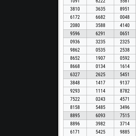
1091
6222
5581
3810
3635
8951
6172
6682
0048
2080
3588
4140
9596
6291
0651
0936
3235
2325
9862
0535
2538
8652
1907
0592
8668
0134
1614
6327
2625
5451
3848
1417
9137
9293
1114
8782
7522
0243
4571
8158
5485
3496
8895
6093
7515
8896
3982
3714
6171
5425
9885