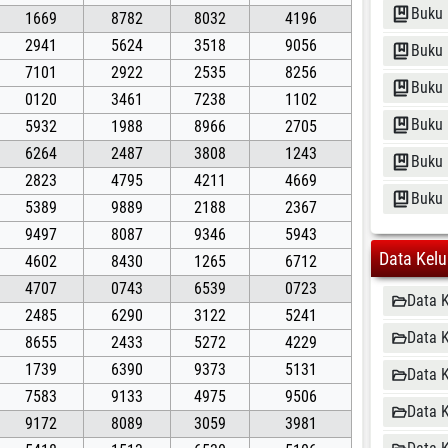
Buku 
1669
8782
8032
4196
2941
5624
3518
9056
Buku 
7101
2922
2535
8256
Buku 
0120
3461
7238
1102
Buku
5932
1988
8966
2705
6264
2487
3808
1243
Buku
2823
4795
4211
4669
Buku
5389
9889
2188
2367
9497
8087
9346
5943
Data Kelu
4602
8430
1265
6712
4707
0743
6539
0723
Data 
2485
6290
3122
5241
Data 
8655
2433
5272
4229
1739
6390
9373
5131
Data 
7583
9133
4975
9506
Data 
9172
8089
3059
3981