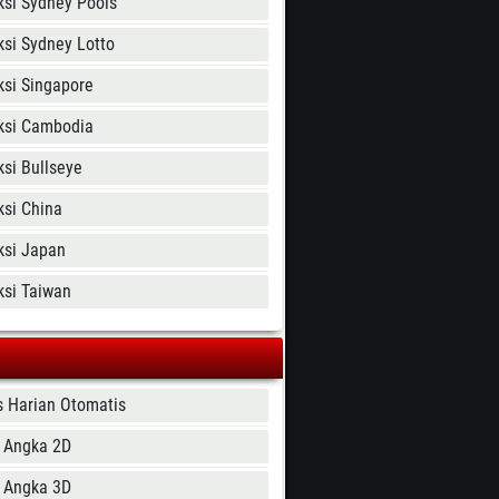
ksi Sydney Pools
ksi Sydney Lotto
ksi Singapore
ksi Cambodia
ksi Bullseye
ksi China
ksi Japan
ksi Taiwan
 Harian Otomatis
 Angka 2D
 Angka 3D