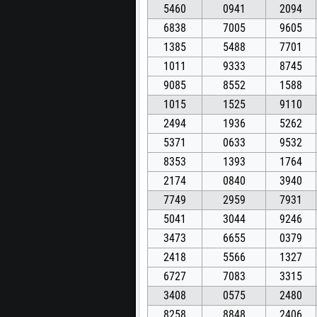
5460
0941
2094
6838
7005
9605
1385
5488
7701
1011
9333
8745
9085
8552
1588
1015
1525
9110
2494
1936
5262
5371
0633
9532
8353
1393
1764
2174
0840
3940
7749
2959
7931
5041
3044
9246
3473
6655
0379
2418
5566
1327
6727
7083
3315
3408
0575
2480
8258
8848
2406