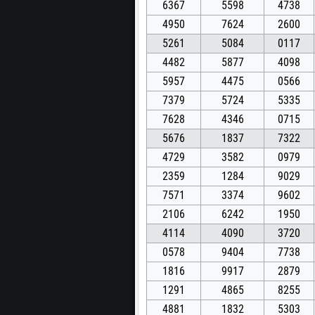
6367
5598
4738
4950
7624
2600
5261
5084
0117
4482
5877
4098
5957
4475
0566
7379
5724
5335
7628
4346
0715
5676
1837
7322
4729
3582
0979
2359
1284
9029
7571
3374
9602
2106
6242
1950
4114
4090
3720
0578
9404
7738
1816
9917
2879
1291
4865
8255
4881
1832
5303