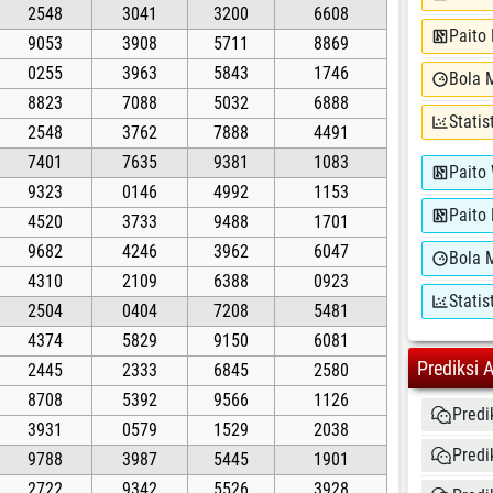
2548
3041
3200
6608
Paito
9053
3908
5711
8869
0255
3963
5843
1746
Bola 
8823
7088
5032
6888
Statis
2548
3762
7888
4491
7401
7635
9381
1083
Paito
9323
0146
4992
1153
Paito
4520
3733
9488
1701
9682
4246
3962
6047
Bola 
4310
2109
6388
0923
Statis
2504
0404
7208
5481
4374
5829
9150
6081
Prediksi 
2445
2333
6845
2580
8708
5392
9566
1126
Predi
3931
0579
1529
2038
Predi
9788
3987
5445
1901
2722
9342
5526
3928