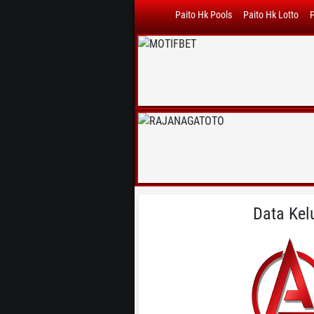
Paito Hk Pools
Paito Hk Lotto
P
Data Kel