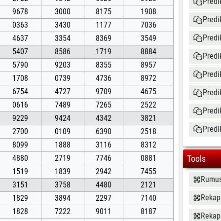
Predi
9678
3000
8175
1908
Predi
0363
3430
1177
7036
Predi
4637
3354
8369
3549
5407
8586
1719
8884
Predi
5790
9203
8355
8957
Predi
1708
0739
4736
8972
6754
4727
9709
4675
Predi
0616
7489
7265
2522
Predi
9229
9424
4342
3821
Predi
2700
0109
6390
2518
8099
1888
3116
8312
4880
2719
7746
0881
Tools
1519
1839
2942
7455
Rumus
3151
3758
4480
2121
Rekap
1829
3894
2297
7140
1828
7222
9011
8187
Rekap