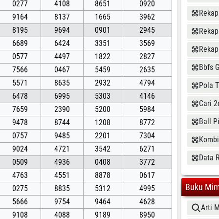
0277
4108
8651
0920
Rekap
9164
8137
1665
3962
8195
9694
0901
2945
Rekap
6689
6424
3351
3569
Rekap
0577
4497
1822
2827
Bbfs 
7566
0467
5459
2635
5571
8635
2932
4794
Pola 
6478
6995
5303
4146
Cari 2
7659
2390
5200
5984
Ball P
9478
8744
1208
8772
0757
9485
2201
7304
Kombi
9024
4721
3542
6271
Data R
0509
4936
0408
3772
4763
4551
8878
0617
Buku Mim
0275
8835
5312
4995
5666
9754
9464
4628
Arti 
9108
4088
9189
8950