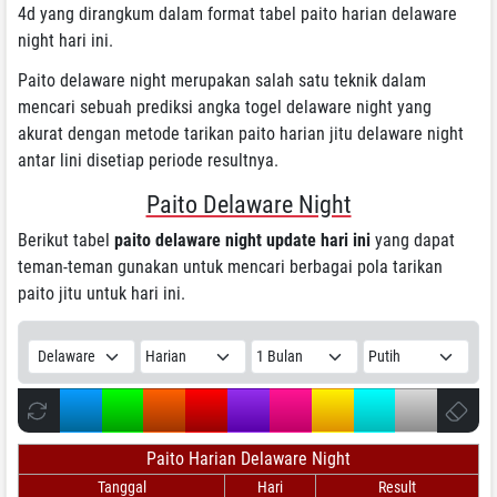
4d
yang dirangkum dalam format tabel paito harian delaware
night hari ini.
Paito delaware night merupakan salah satu teknik dalam
mencari sebuah prediksi angka togel delaware night yang
akurat dengan metode tarikan paito harian jitu delaware night
antar lini disetiap periode resultnya.
Paito Delaware Night
Berikut tabel
paito delaware night update hari ini
yang dapat
teman-teman gunakan untuk mencari berbagai pola tarikan
paito jitu untuk hari ini.
Paito Harian Delaware Night
Tanggal
Hari
Result