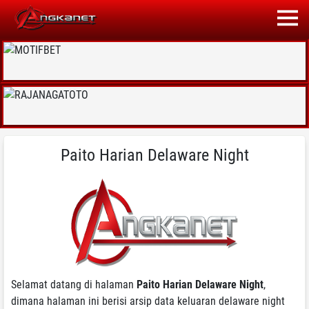
Paito Harian Delaware Night
Selamat datang di halaman
Paito Harian Delaware Night
,
dimana halaman ini berisi arsip
data keluaran delaware night