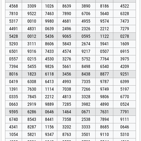
4568
3309
1026
8639
3890
8186
4522
7810
9522
7463
7890
6706
5640
6328
5317
0010
9980
4681
4955
9574
7473
4491
4831
0639
2496
2326
2212
7279
5428
0012
5436
9065
0595
1122
0278
5293
3111
8606
5843
2674
5941
1609
6501
9316
7433
4574
9217
0507
6915
0557
0215
4530
3276
5752
7764
3975
7394
5455
9826
5661
8498
6540
4209
8016
1823
6118
3456
8438
8877
9251
0419
6308
6413
4993
7335
9787
6399
1391
7630
1114
7038
7266
9749
5197
0335
7845
2212
4813
3328
9806
6770
0663
2919
9889
7285
3982
4890
0524
9595
6286
0646
1464
0671
7631
7791
6740
8543
8441
7358
2538
7894
9111
4341
8287
1156
3202
3333
8685
0646
1054
5821
9347
8763
3501
9110
5310