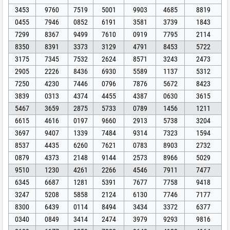
3453
9760
7519
5001
9903
4685
8819
0455
7946
0852
6191
3581
3739
1843
7299
8367
9499
7610
0919
7795
2114
8350
8391
3373
3129
4791
8453
5722
3175
7345
7532
2624
8571
3243
2473
2905
2226
8436
6930
5589
1137
5312
7250
4230
7446
0796
7876
5672
8423
3839
0313
4374
4455
4387
0630
3615
5467
3659
2875
5733
0789
1456
1211
6615
4616
0197
9660
2913
5738
3204
3697
9407
1339
7484
9314
7323
1594
8537
4435
6260
7621
0783
8903
2732
0879
4373
2148
9144
2573
8966
5029
9510
1230
4261
2266
4546
7911
7477
6345
6687
1281
5391
7677
7758
9418
3247
5208
5858
2124
6130
7746
7177
8300
6439
0114
8494
3434
3372
6377
0340
0849
3414
2474
3979
9293
9816