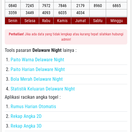
0840
7245
7972
7846
2179
8960
6865
3359
3449
4093
6035
4034
Senin
Selasa
Rabu
Kamis
Jumat
Sabtu
Minggu
Perhatian!
Jika ada data yang tidak lengkap atau kurang tepat silahkan hubungi
admin!
Tools pasaran
Delaware Night
lainya :
Paito Warna Delaware Night
Paito Harian Delaware Night
Bola Merah Delaware Night
Statistik Keluaran Delaware Night
Aplikasi racikan angka togel :
Rumus Harian Otomatis
Rekap Angka 2D
Rekap Angka 3D