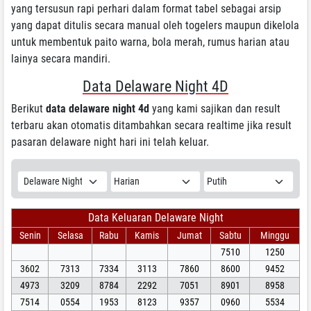
yang tersusun rapi perhari dalam format tabel sebagai arsip
yang dapat ditulis secara manual oleh togelers maupun dikelola
untuk membentuk paito warna, bola merah, rumus harian atau
lainya secara mandiri.
Data Delaware Night 4D
Berikut
data delaware night 4d
yang kami sajikan dan result
terbaru akan otomatis ditambahkan secara realtime jika result
pasaran delaware night hari ini telah keluar.
Data Keluaran Delaware Night
Senin
Selasa
Rabu
Kamis
Jumat
Sabtu
Minggu
7510
1250
3602
7313
7334
3113
7860
8600
9452
4973
3209
8784
2292
7051
8901
8958
7514
0554
1953
8123
9357
0960
5534