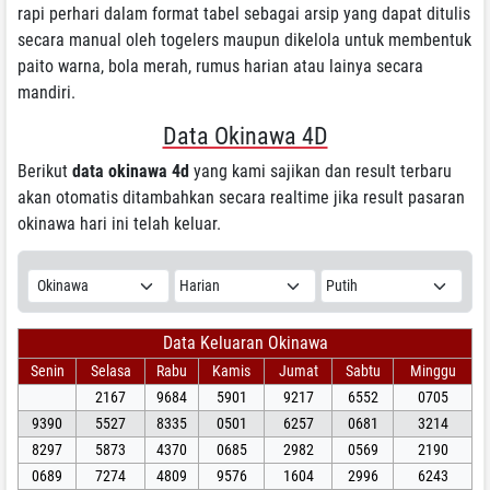
rapi perhari dalam format tabel sebagai arsip yang dapat ditulis
secara manual oleh togelers maupun dikelola untuk membentuk
paito warna, bola merah, rumus harian atau lainya secara
mandiri.
Data Okinawa 4D
Berikut
data okinawa 4d
yang kami sajikan dan result terbaru
akan otomatis ditambahkan secara realtime jika result pasaran
okinawa hari ini telah keluar.
Data Keluaran Okinawa
Senin
Selasa
Rabu
Kamis
Jumat
Sabtu
Minggu
2167
9684
5901
9217
6552
0705
9390
5527
8335
0501
6257
0681
3214
8297
5873
4370
0685
2982
0569
2190
0689
7274
4809
9576
1604
2996
6243