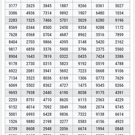
3177
2625
3845
1887
9266
0361
5027
3386
4936
7314
9892
1907
6480
1034
2283
1525
7466
5701
5029
6280
9196
8569
0344
8500
2450
9354
9288
1172
7628
0568
0704
4687
8962
3516
7899
8404
2703
9866
4395
3148
5420
2162
9817
6859
3376
5900
3796
2375
5560
8904
1643
7819
0322
0435
7424
3386
9178
2730
0315
5823
9192
0519
4788
6922
2081
3941
5692
7223
0668
9106
7134
3523
8036
6169
1306
0773
7629
6069
5502
8362
4727
1475
9345
0266
9693
7938
2440
6190
8058
9175
4391
2253
8751
4710
8620
6115
2563
4229
9152
4014
7092
3849
7668
2074
9745
5001
6993
6428
9836
7322
9138
6614
1526
9880
2198
3277
0583
4156
4923
0739
8608
2948
2056
6674
1994
0848