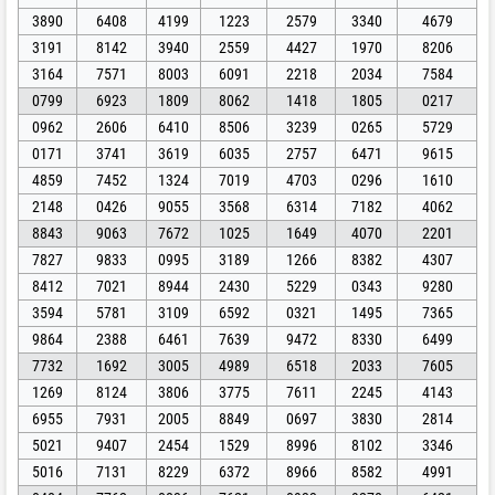
3890
6408
4199
1223
2579
3340
4679
3191
8142
3940
2559
4427
1970
8206
3164
7571
8003
6091
2218
2034
7584
0799
6923
1809
8062
1418
1805
0217
0962
2606
6410
8506
3239
0265
5729
0171
3741
3619
6035
2757
6471
9615
4859
7452
1324
7019
4703
0296
1610
2148
0426
9055
3568
6314
7182
4062
8843
9063
7672
1025
1649
4070
2201
7827
9833
0995
3189
1266
8382
4307
8412
7021
8944
2430
5229
0343
9280
3594
5781
3109
6592
0321
1495
7365
9864
2388
6461
7639
9472
8330
6499
7732
1692
3005
4989
6518
2033
7605
1269
8124
3806
3775
7611
2245
4143
6955
7931
2005
8849
0697
3830
2814
5021
9407
2454
1529
8996
8102
3346
5016
7131
8229
6372
8966
8582
4991