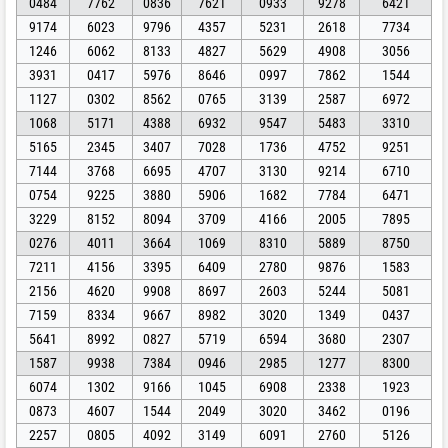
0484
7762
0836
7621
0933
9278
6421
9174
6023
9796
4357
5231
2618
7734
1246
6062
8133
4827
5629
4908
3056
3931
0417
5976
8646
0997
7862
1544
1127
0302
8562
0765
3139
2587
6972
1068
5171
4388
6932
9547
5483
3310
5165
2345
3407
7028
1736
4752
9251
7144
3768
6695
4707
3130
9214
6710
0754
9225
3880
5906
1682
7784
6471
3229
8152
8094
3709
4166
2005
7895
0276
4011
3664
1069
8310
5889
8750
7211
4156
3395
6409
2780
9876
1583
2156
4620
9908
8697
2603
5244
5081
7159
8334
9667
8982
3020
1349
0437
5641
8992
0827
5719
6594
3680
2307
1587
9938
7384
0946
2985
1277
8300
6074
1302
9166
1045
6908
2338
1923
0873
4607
1544
2049
3020
3462
0196
2257
0805
4092
3149
6091
2760
5126