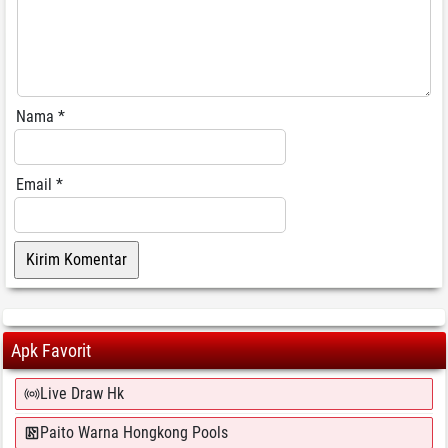
Nama
*
Email
*
Apk Favorit
Live Draw Hk
Paito Warna Hongkong Pools