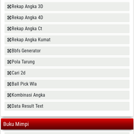
Rekap Angka 3D
Rekap Angka 4D
Rekap Angka Ct
Rekap Angka Kumat
Bbfs Generator
Pola Tarung
Cari 2d
Ball Pick Wla
Kombinasi Angka
Data Result Text
Buku Mimpi