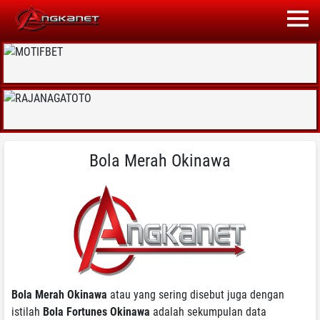
Bola Merah Okinawa
Bola Merah Okinawa
atau yang sering disebut juga dengan
istilah
Bola Fortunes Okinawa
adalah sekumpulan data