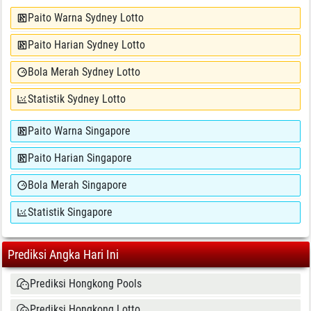
Paito Warna Sydney Lotto
Paito Harian Sydney Lotto
Bola Merah Sydney Lotto
Statistik Sydney Lotto
Paito Warna Singapore
Paito Harian Singapore
Bola Merah Singapore
Statistik Singapore
Prediksi Angka Hari Ini
Prediksi Hongkong Pools
Prediksi Hongkong Lotto