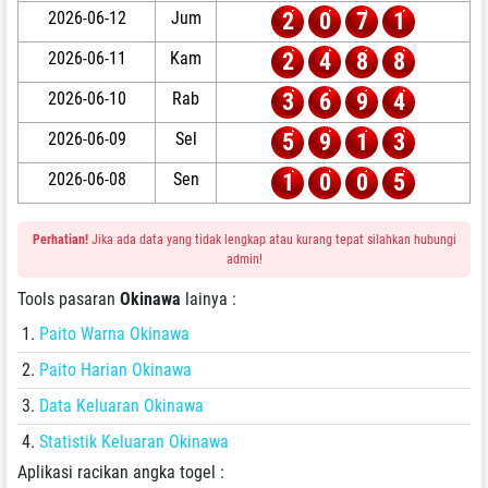
2026-06-12
Jum
2
0
7
1
2026-06-11
Kam
2
4
8
8
2026-06-10
Rab
3
6
9
4
2026-06-09
Sel
5
9
1
3
2026-06-08
Sen
1
0
0
5
Perhatian!
Jika ada data yang tidak lengkap atau kurang tepat silahkan hubungi
admin!
Tools pasaran
Okinawa
lainya :
Paito Warna Okinawa
Paito Harian Okinawa
Data Keluaran Okinawa
Statistik Keluaran Okinawa
Aplikasi racikan angka togel :