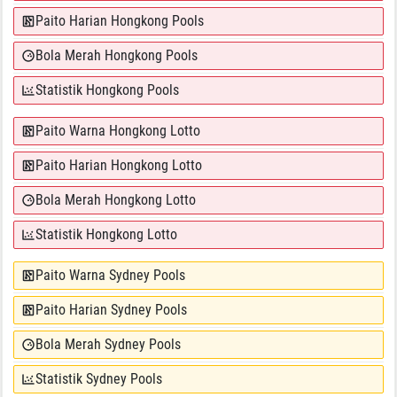
Paito Harian Hongkong Pools
Bola Merah Hongkong Pools
Statistik Hongkong Pools
Paito Warna Hongkong Lotto
Paito Harian Hongkong Lotto
Bola Merah Hongkong Lotto
Statistik Hongkong Lotto
Paito Warna Sydney Pools
Paito Harian Sydney Pools
Bola Merah Sydney Pools
Statistik Sydney Pools