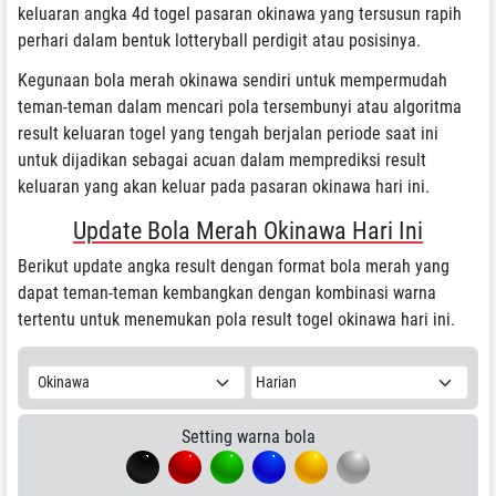
keluaran angka 4d togel pasaran okinawa yang tersusun rapih
perhari dalam bentuk lotteryball perdigit atau posisinya.
Kegunaan bola merah okinawa sendiri untuk mempermudah
teman-teman dalam mencari pola tersembunyi atau algoritma
result keluaran togel yang tengah berjalan periode saat ini
untuk dijadikan sebagai acuan dalam memprediksi result
keluaran yang akan keluar pada pasaran okinawa hari ini.
Update Bola Merah Okinawa Hari Ini
Berikut update angka result dengan format bola merah yang
dapat teman-teman kembangkan dengan kombinasi warna
tertentu untuk menemukan pola result togel okinawa hari ini.
Setting warna bola