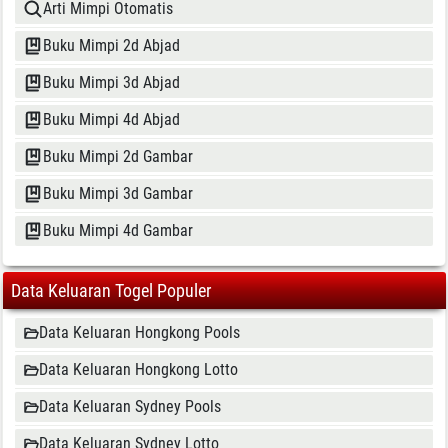
Arti Mimpi Otomatis
Buku Mimpi 2d Abjad
Buku Mimpi 3d Abjad
Buku Mimpi 4d Abjad
Buku Mimpi 2d Gambar
Buku Mimpi 3d Gambar
Buku Mimpi 4d Gambar
Data Keluaran Togel Populer
Data Keluaran Hongkong Pools
Data Keluaran Hongkong Lotto
Data Keluaran Sydney Pools
Data Keluaran Sydney Lotto