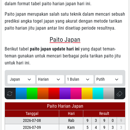
dalam format tabel paito harian japan hari ini.
Paito japan merupakan salah satu teknik dalam mencari sebuah
prediksi angka togel japan yang akurat dengan metode tarikan
paito harian jitu japan antar lini disetiap periode resultnya.
Paito Japan
Berikut tabel
paito japan update hari ini
yang dapat teman-
teman gunakan untuk mencari berbagai pola tarikan paito jitu
untuk hari ini.
Paito Harian Japan
Tanggal
Hari
Result
2026-07-08
Rab
9
3
9
0
9
2026-07-09
Kam
5
4
9
3
3