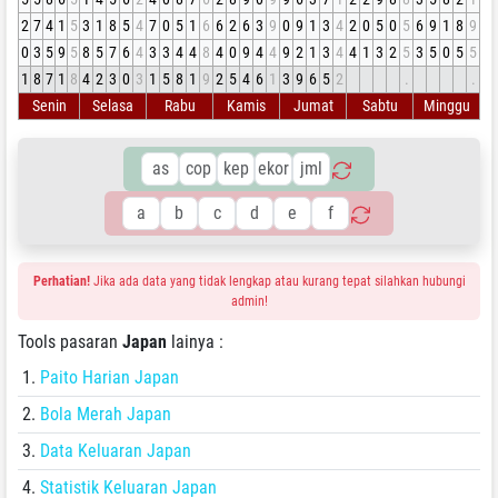
2
7
4
1
5
3
1
8
5
4
7
0
5
1
6
6
2
6
3
9
0
9
1
3
4
2
0
5
0
5
6
9
1
8
9
0
3
5
9
5
8
5
7
6
4
3
3
4
4
8
4
0
9
4
4
9
2
1
3
4
4
1
3
2
5
3
5
0
5
5
1
8
7
1
8
4
2
3
0
3
1
5
8
1
9
2
5
4
6
1
3
9
6
5
2
.
.
Senin
Selasa
Rabu
Kamis
Jumat
Sabtu
Minggu
Perhatian!
Jika ada data yang tidak lengkap atau kurang tepat silahkan hubungi
admin!
Tools pasaran
Japan
lainya :
Paito Harian Japan
Bola Merah Japan
Data Keluaran Japan
Statistik Keluaran Japan