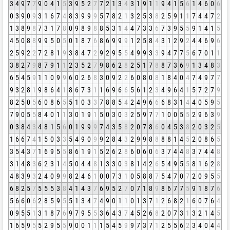
3
4
9
7
7
9
0
4
1
5
3
9
5
2
7
7
2
1
3
4
3
1
9
1
1
9
4
1
5
6
1
4
6
0
6
0
3
9
0
9
3
1
6
7
4
8
3
9
9
9
5
7
8
2
1
3
2
5
3
8
2
5
9
1
1
7
4
4
7
2
1
3
8
9
8
7
3
1
7
8
0
9
8
9
8
8
5
3
1
4
4
7
3
3
6
7
3
9
5
5
9
1
4
1
5
4
5
0
8
8
9
9
5
0
5
0
1
8
7
6
8
6
9
9
9
1
2
5
8
4
3
1
2
9
2
4
4
6
9
6
2
5
9
2
2
7
2
8
1
9
3
8
4
7
2
9
2
9
5
5
4
9
9
3
3
9
4
7
7
5
6
7
0
1
1
3
8
2
7
9
8
7
9
1
1
2
3
5
2
7
9
8
6
2
8
2
5
1
7
8
8
7
3
6
9
1
3
4
8
3
6
5
4
5
9
1
1
0
9
9
6
0
2
6
8
3
0
9
2
2
6
0
8
0
8
1
8
4
0
4
7
4
9
7
7
9
3
2
8
1
9
8
6
4
1
8
6
7
3
1
1
6
9
6
6
5
6
1
2
3
4
9
6
4
1
5
7
2
7
9
8
2
5
0
5
6
0
8
6
5
5
1
0
3
3
7
8
8
5
4
2
4
9
6
6
6
8
3
1
4
4
0
5
9
5
7
9
0
5
5
8
4
0
1
1
3
0
1
9
1
5
0
3
0
3
2
5
9
7
7
1
0
0
5
5
2
9
6
3
9
0
3
8
4
3
4
8
1
5
6
0
1
9
9
9
7
4
3
5
8
2
0
7
8
6
0
4
5
3
8
2
0
3
2
5
1
6
6
7
4
1
5
0
3
3
5
4
9
0
9
9
2
8
4
3
2
9
9
8
8
8
8
1
4
5
2
0
8
6
5
3
5
4
3
7
1
6
9
5
5
8
6
1
9
1
5
2
6
2
8
6
0
6
0
6
3
7
4
4
8
3
7
4
4
8
3
1
4
8
3
6
2
3
1
4
5
0
4
4
8
1
3
3
0
3
8
1
4
2
6
5
4
9
5
5
8
1
6
2
8
4
8
3
9
3
2
4
0
9
9
8
2
4
6
1
0
0
7
3
1
0
5
8
8
7
5
4
7
0
7
2
0
9
5
5
6
8
2
5
7
5
5
5
3
8
4
1
4
3
7
6
9
5
2
7
0
7
1
8
9
8
6
7
7
5
9
1
8
7
6
5
6
6
0
6
2
8
5
9
5
5
1
3
4
7
4
9
0
1
1
0
1
3
7
1
2
6
8
2
1
6
0
7
6
4
0
9
5
5
1
3
1
8
7
6
9
7
9
5
5
3
6
4
3
7
4
5
2
6
8
2
0
7
3
1
3
2
1
4
5
1
6
5
9
5
5
2
9
5
5
9
0
0
1
1
1
5
4
5
9
9
7
3
7
1
2
5
5
6
2
3
4
0
4
4