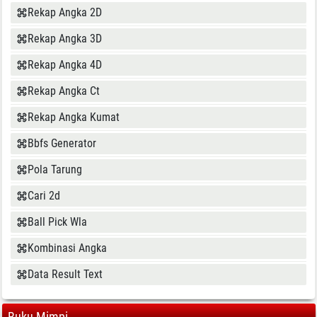
Rekap Angka 2D
Rekap Angka 3D
Rekap Angka 4D
Rekap Angka Ct
Rekap Angka Kumat
Bbfs Generator
Pola Tarung
Cari 2d
Ball Pick Wla
Kombinasi Angka
Data Result Text
Buku Mimpi