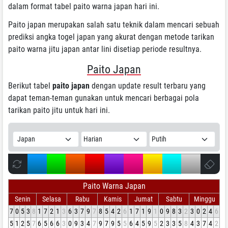
dalam format tabel paito warna japan hari ini.
Paito japan merupakan salah satu teknik dalam mencari sebuah
prediksi angka togel japan yang akurat dengan metode tarikan
paito warna jitu japan antar lini disetiap periode resultnya.
Paito Japan
Berikut tabel
paito japan
dengan update result terbaru yang
dapat teman-teman gunakan untuk mencari berbagai pola
tarikan paito jitu untuk hari ini.
Paito Warna Japan
Senin
Selasa
Rabu
Kamis
Jumat
Sabtu
Minggu
7
0
5
3
8
1
7
2
1
3
6
3
7
9
7
8
5
4
2
6
1
7
1
9
1
0
9
8
3
2
3
0
2
4
6
5
1
2
5
7
6
5
6
6
3
0
9
3
4
7
9
7
9
5
5
6
4
5
9
5
2
3
3
5
8
4
3
7
4
2