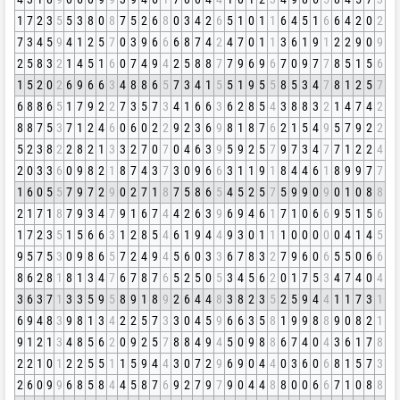
1
7
2
3
5
5
3
8
0
8
7
5
2
6
8
0
3
4
2
6
5
1
0
1
1
6
4
5
1
6
6
4
2
0
2
7
3
4
5
9
4
1
2
5
7
0
3
9
6
6
6
8
7
4
2
4
7
0
1
1
3
6
1
9
1
2
2
9
0
9
2
5
8
3
2
1
4
5
1
6
0
7
4
9
4
2
5
8
8
7
7
9
6
9
6
7
0
9
7
7
8
5
1
5
6
1
5
2
0
2
6
9
6
6
3
4
8
8
6
5
7
3
4
1
5
5
1
9
5
5
8
5
3
4
7
8
1
2
5
7
6
8
8
6
5
1
7
9
2
2
7
3
5
7
3
4
1
6
6
3
6
2
8
5
4
3
8
8
3
2
1
4
7
4
2
8
8
7
5
3
7
1
2
4
6
0
6
0
2
2
9
2
3
6
9
8
1
8
7
6
2
1
5
4
9
5
7
9
2
2
5
2
3
8
2
2
8
2
1
3
3
2
7
0
7
0
4
6
3
9
5
9
2
5
7
9
7
3
4
7
7
1
2
2
4
2
0
3
3
6
0
9
8
2
1
8
7
4
3
7
3
0
9
6
6
3
1
1
9
1
8
4
4
6
1
8
9
9
7
7
1
6
0
5
5
7
9
7
2
9
0
2
7
1
8
7
5
8
6
5
4
5
2
5
7
5
9
9
0
9
0
1
0
8
8
2
1
7
1
8
7
9
3
4
7
9
1
6
7
4
4
2
6
3
9
6
9
4
6
1
7
1
0
6
6
9
5
1
5
6
1
7
2
3
5
1
5
6
6
3
1
2
8
5
4
6
1
9
4
4
9
3
0
1
1
1
0
0
0
0
0
4
1
4
5
9
5
7
5
3
0
9
8
6
5
7
2
4
9
4
5
6
0
3
3
6
7
8
3
2
7
9
6
0
6
5
5
0
6
6
8
6
2
8
1
8
1
3
4
7
6
7
8
7
6
5
2
5
0
5
3
4
5
6
2
0
1
7
5
3
4
7
4
0
4
3
6
3
7
1
3
3
5
9
5
8
9
1
8
9
2
6
4
4
8
3
8
2
3
5
2
5
9
4
4
1
1
7
3
1
6
9
4
8
3
9
8
1
3
4
2
2
5
7
3
3
0
4
5
9
6
6
3
5
8
1
9
9
8
8
9
0
8
2
1
9
1
2
1
3
4
8
5
6
2
0
9
2
5
7
8
8
4
9
4
5
0
9
8
8
6
7
4
0
4
3
6
1
7
8
2
2
1
0
1
2
2
5
5
1
1
5
9
4
4
3
0
7
2
9
6
9
0
4
4
0
3
6
0
6
8
1
5
7
3
2
6
0
9
9
6
8
5
8
4
4
5
8
7
6
9
2
7
9
7
9
0
4
4
8
8
0
0
6
6
7
1
0
8
8