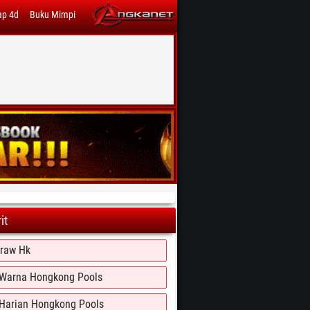
ap 4d
Buku Mimpi
it
Draw Hk
 Warna Hongkong Pools
 Harian Hongkong Pools