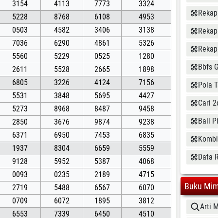
3154
4113
7773
3324
Rekap
5228
8768
6108
4953
0503
4582
3406
3138
Rekap
7036
6290
4861
5326
Rekap
5560
5229
0525
1280
Bbfs 
2611
5528
2665
1898
6805
3226
4124
7156
Pola 
5531
3848
5695
4427
Cari 2
5273
8968
8487
9458
Ball P
2850
3676
9874
9238
6371
6950
7453
6835
Kombi
1937
8304
6659
5559
Data R
9128
5952
5387
4068
0093
0235
2189
4715
Buku Mim
2719
5488
6567
6070
0709
6072
1895
3812
Arti 
6553
7339
6450
4510