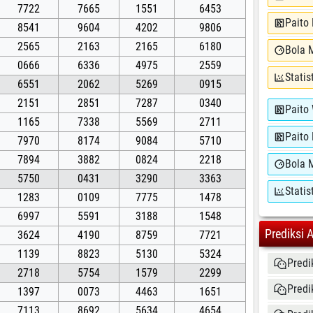
7722
7665
1551
6453
Paito
8541
9604
4202
9806
2565
2163
2165
6180
Bola 
0666
6336
4975
2559
Statis
6551
2062
5269
0915
2151
2851
7287
0340
Paito
1165
7338
5569
2711
Paito
7970
8174
9084
5710
7894
3882
0824
2218
Bola 
5750
0431
3290
3363
Statis
1283
0109
7775
1478
6997
5591
3188
1548
Prediksi 
3624
4190
8759
7721
1139
8823
5130
5324
Predi
2718
5754
1579
2299
Predi
1397
0073
4463
1651
7113
8692
5634
4654