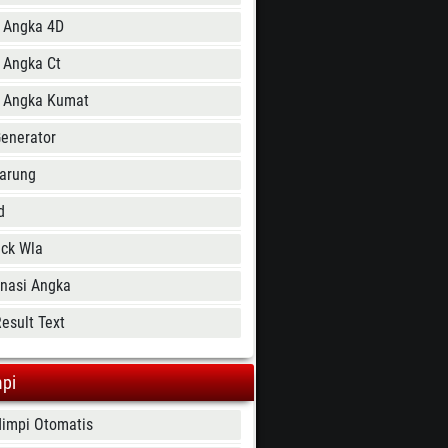
 Angka 4D
 Angka Ct
 Angka Kumat
Generator
Tarung
d
ick Wla
nasi Angka
esult Text
pi
Mimpi Otomatis