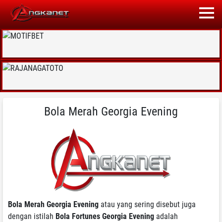
Bola Merah Georgia Evening
Bola Merah Georgia Evening
atau yang sering disebut juga
dengan istilah
Bola Fortunes Georgia Evening
adalah