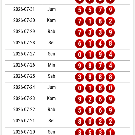
2026-07-31
Jum
5
5
7
9
2026-07-30
Kam
7
1
8
2
2026-07-29
Rab
7
3
3
9
2026-07-28
Sel
6
1
4
8
2026-07-27
Sen
0
1
9
4
2026-07-26
Min
9
8
7
4
2026-07-25
Sab
3
8
8
8
2026-07-24
Jum
0
1
8
0
2026-07-23
Kam
9
2
6
9
2026-07-22
Rab
5
8
6
9
2026-07-21
Sel
8
0
2
2
2026-07-20
Sen
3
5
3
1