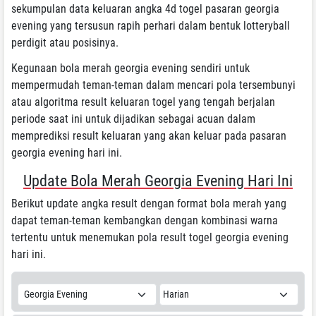
sekumpulan data keluaran angka 4d togel pasaran georgia
evening yang tersusun rapih perhari dalam bentuk lotteryball
perdigit atau posisinya.
Kegunaan bola merah georgia evening sendiri untuk
mempermudah teman-teman dalam mencari pola tersembunyi
atau algoritma result keluaran togel yang tengah berjalan
periode saat ini untuk dijadikan sebagai acuan dalam
memprediksi result keluaran yang akan keluar pada pasaran
georgia evening hari ini.
Update Bola Merah Georgia Evening Hari Ini
Berikut update angka result dengan format bola merah yang
dapat teman-teman kembangkan dengan kombinasi warna
tertentu untuk menemukan pola result togel georgia evening
hari ini.