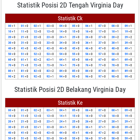
Statistik Posisi 2D Tengah Virginia Day
Statistik Ck
00
» 1
01
» 0
02
» 1
03
» 0
04
» 0
05
» 0
06
» 1
07
» 0
08
» 0
09
» 1
10
» 1
11
» 0
12
» 0
13
» 0
14
» 0
15
» 0
16
» 0
17
» 0
18
» 1
19
» 0
20
» 0
21
» 0
22
» 0
23
» 0
24
» 1
25
» 0
26
» 0
27
» 0
28
» 2
29
» 2
30
» 0
31
» 0
32
» 0
33
» 0
34
» 0
35
» 0
36
» 1
37
» 0
38
» 1
39
» 0
40
» 0
41
» 0
42
» 0
43
» 0
44
» 0
45
» 0
46
» 0
47
» 0
48
» 0
49
» 1
50
» 0
51
» 0
52
» 2
53
» 0
54
» 0
55
» 0
56
» 0
57
» 0
58
» 0
59
» 0
60
» 0
61
» 1
62
» 2
63
» 1
64
» 1
65
» 0
66
» 0
67
» 0
68
» 1
69
» 0
70
» 0
71
» 0
72
» 0
73
» 0
74
» 1
75
» 0
76
» 0
77
» 0
78
» 0
79
» 0
80
» 1
81
» 0
82
» 0
83
» 2
84
» 0
85
» 0
86
» 0
87
» 0
88
» 1
89
» 0
90
» 2
91
» 0
92
» 0
93
» 1
94
» 0
95
» 0
96
» 0
97
» 0
98
» 0
99
» 0
Statistik Posisi 2D Belakang Virginia Day
Statistik Ke
00
» 0
01
» 0
02
» 2
03
» 1
04
» 1
05
» 0
06
» 0
07
» 0
08
» 1
09
» 0
10
» 0
11
» 0
12
» 0
13
» 0
14
» 1
15
» 0
16
» 0
17
» 0
18
» 0
19
» 0
20
» 1
21
» 0
22
» 0
23
» 1
24
» 1
25
» 0
26
» 0
27
» 0
28
» 1
29
» 1
30
» 0
31
» 0
32
» 1
33
» 0
34
» 1
35
» 0
36
» 1
37
» 1
38
» 0
39
» 0
40
» 0
41
» 0
42
» 0
43
» 0
44
» 0
45
» 1
46
» 0
47
» 2
48
» 0
49
» 0
50
» 0
51
» 0
52
» 0
53
» 0
54
» 0
55
» 0
56
» 0
57
» 0
58
» 0
59
» 0