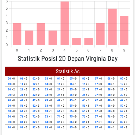
Statistik Posisi 2D Depan Virginia Day
Statistik Ac
00
» 0
01
» 0
02
» 0
03
» 0
04
» 0
05
» 0
06
» 2
07
» 0
08
» 0
09
» 0
10
» 0
11
» 0
12
» 1
13
» 0
14
» 0
15
» 1
16
» 0
17
» 0
18
» 1
19
» 0
20
» 2
21
» 0
22
» 0
23
» 0
24
» 0
25
» 0
26
» 1
27
» 0
28
» 0
29
» 0
30
» 2
31
» 1
32
» 0
33
» 0
34
» 1
35
» 0
36
» 0
37
» 0
38
» 0
39
» 0
40
» 0
41
» 1
42
» 0
43
» 0
44
» 0
45
» 1
46
» 0
47
» 0
48
» 0
49
» 0
50
» 0
51
» 0
52
» 3
53
» 0
54
» 0
55
» 0
56
» 1
57
» 0
58
» 0
59
» 0
60
» 0
61
» 0
62
» 0
63
» 1
64
» 0
65
» 0
66
» 1
67
» 0
68
» 0
69
» 1
70
» 0
71
» 0
72
» 0
73
» 1
74
» 0
75
» 0
76
» 0
77
» 0
78
» 0
79
» 0
80
» 0
81
» 0
82
» 1
83
» 0
84
» 0
85
» 0
86
» 1
87
» 1
88
» 2
89
» 0
90
» 0
91
» 0
92
» 0
93
» 0
94
» 0
95
» 0
96
» 0
97
» 0
98
» 1
99
» 2