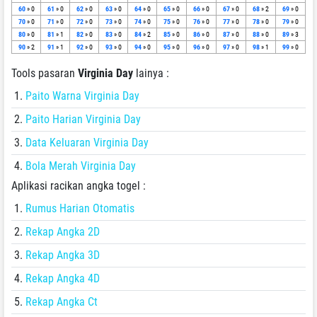
60
» 0
61
» 0
62
» 0
63
» 0
64
» 0
65
» 0
66
» 0
67
» 0
68
» 2
69
» 0
70
» 0
71
» 0
72
» 0
73
» 0
74
» 0
75
» 0
76
» 0
77
» 0
78
» 0
79
» 0
80
» 0
81
» 1
82
» 0
83
» 0
84
» 2
85
» 0
86
» 0
87
» 0
88
» 0
89
» 3
90
» 2
91
» 1
92
» 0
93
» 0
94
» 0
95
» 0
96
» 0
97
» 0
98
» 1
99
» 0
Tools pasaran
Virginia Day
lainya :
Paito Warna Virginia Day
Paito Harian Virginia Day
Data Keluaran Virginia Day
Bola Merah Virginia Day
Aplikasi racikan angka togel :
Rumus Harian Otomatis
Rekap Angka 2D
Rekap Angka 3D
Rekap Angka 4D
Rekap Angka Ct