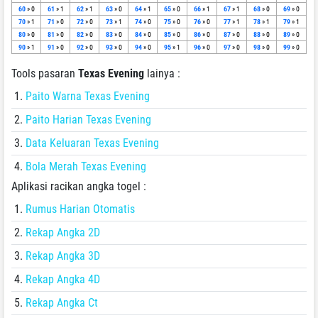
60
» 0
61
» 1
62
» 1
63
» 0
64
» 1
65
» 0
66
» 1
67
» 1
68
» 0
69
» 0
70
» 1
71
» 0
72
» 0
73
» 1
74
» 0
75
» 0
76
» 0
77
» 1
78
» 1
79
» 1
80
» 0
81
» 0
82
» 0
83
» 0
84
» 0
85
» 0
86
» 0
87
» 0
88
» 0
89
» 0
90
» 1
91
» 0
92
» 0
93
» 0
94
» 0
95
» 1
96
» 0
97
» 0
98
» 0
99
» 0
Tools pasaran
Texas Evening
lainya :
Paito Warna Texas Evening
Paito Harian Texas Evening
Data Keluaran Texas Evening
Bola Merah Texas Evening
Aplikasi racikan angka togel :
Rumus Harian Otomatis
Rekap Angka 2D
Rekap Angka 3D
Rekap Angka 4D
Rekap Angka Ct