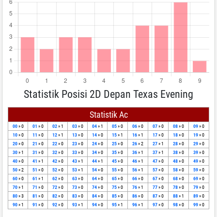
Statistik Posisi 2D Depan Texas Evening
Statistik Ac
00
» 0
01
» 0
02
» 1
03
» 0
04
» 1
05
» 0
06
» 0
07
» 0
08
» 0
09
» 0
10
» 0
11
» 0
12
» 1
13
» 0
14
» 0
15
» 1
16
» 1
17
» 0
18
» 0
19
» 0
20
» 0
21
» 0
22
» 0
23
» 0
24
» 0
25
» 0
26
» 2
27
» 1
28
» 0
29
» 0
30
» 1
31
» 0
32
» 0
33
» 0
34
» 0
35
» 0
36
» 1
37
» 1
38
» 0
39
» 0
40
» 0
41
» 1
42
» 0
43
» 1
44
» 1
45
» 0
46
» 1
47
» 0
48
» 0
49
» 0
50
» 2
51
» 0
52
» 0
53
» 1
54
» 0
55
» 0
56
» 1
57
» 0
58
» 0
59
» 0
60
» 0
61
» 1
62
» 0
63
» 0
64
» 0
65
» 0
66
» 0
67
» 0
68
» 0
69
» 0
70
» 1
71
» 0
72
» 0
73
» 0
74
» 0
75
» 0
76
» 1
77
» 0
78
» 0
79
» 0
80
» 3
81
» 0
82
» 0
83
» 0
84
» 0
85
» 0
86
» 0
87
» 0
88
» 1
89
» 0
90
» 1
91
» 0
92
» 0
93
» 1
94
» 0
95
» 1
96
» 1
97
» 0
98
» 0
99
» 0