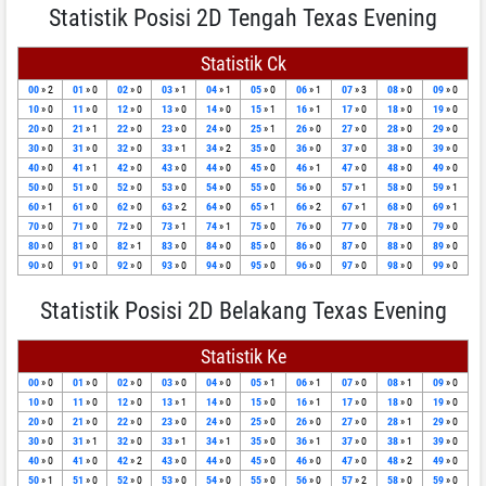
Statistik Posisi 2D Tengah Texas Evening
Statistik Ck
00
» 2
01
» 0
02
» 0
03
» 1
04
» 1
05
» 0
06
» 1
07
» 3
08
» 0
09
» 0
10
» 0
11
» 0
12
» 0
13
» 0
14
» 0
15
» 1
16
» 1
17
» 0
18
» 0
19
» 0
20
» 0
21
» 1
22
» 0
23
» 0
24
» 0
25
» 1
26
» 0
27
» 0
28
» 0
29
» 0
30
» 0
31
» 0
32
» 0
33
» 1
34
» 2
35
» 0
36
» 0
37
» 0
38
» 0
39
» 0
40
» 0
41
» 1
42
» 0
43
» 0
44
» 0
45
» 0
46
» 1
47
» 0
48
» 0
49
» 0
50
» 0
51
» 0
52
» 0
53
» 0
54
» 0
55
» 0
56
» 0
57
» 1
58
» 0
59
» 1
60
» 1
61
» 0
62
» 0
63
» 2
64
» 0
65
» 1
66
» 2
67
» 1
68
» 0
69
» 1
70
» 0
71
» 0
72
» 0
73
» 1
74
» 1
75
» 0
76
» 0
77
» 0
78
» 0
79
» 0
80
» 0
81
» 0
82
» 1
83
» 0
84
» 0
85
» 0
86
» 0
87
» 0
88
» 0
89
» 0
90
» 0
91
» 0
92
» 0
93
» 0
94
» 0
95
» 0
96
» 0
97
» 0
98
» 0
99
» 0
Statistik Posisi 2D Belakang Texas Evening
Statistik Ke
00
» 0
01
» 0
02
» 0
03
» 0
04
» 0
05
» 1
06
» 1
07
» 0
08
» 1
09
» 0
10
» 0
11
» 0
12
» 0
13
» 1
14
» 0
15
» 0
16
» 1
17
» 0
18
» 0
19
» 0
20
» 0
21
» 0
22
» 0
23
» 0
24
» 0
25
» 0
26
» 0
27
» 0
28
» 1
29
» 0
30
» 0
31
» 1
32
» 0
33
» 1
34
» 1
35
» 0
36
» 1
37
» 0
38
» 1
39
» 0
40
» 0
41
» 0
42
» 2
43
» 0
44
» 0
45
» 0
46
» 0
47
» 0
48
» 2
49
» 0
50
» 1
51
» 0
52
» 0
53
» 0
54
» 0
55
» 0
56
» 0
57
» 2
58
» 0
59
» 0