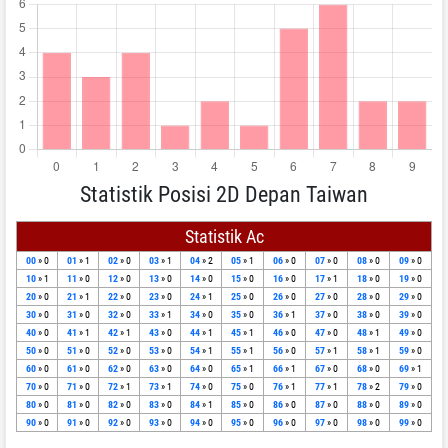
Statistik Posisi 2D Depan Taiwan
Statistik Ac
00
» 0
01
» 1
02
» 0
03
» 1
04
» 2
05
» 1
06
» 0
07
» 0
08
» 0
09
» 0
10
» 1
11
» 0
12
» 0
13
» 0
14
» 0
15
» 0
16
» 0
17
» 1
18
» 0
19
» 0
20
» 0
21
» 1
22
» 0
23
» 0
24
» 1
25
» 0
26
» 0
27
» 0
28
» 0
29
» 0
30
» 0
31
» 0
32
» 0
33
» 1
34
» 0
35
» 0
36
» 1
37
» 0
38
» 0
39
» 0
40
» 0
41
» 1
42
» 1
43
» 0
44
» 1
45
» 1
46
» 0
47
» 0
48
» 1
49
» 0
50
» 0
51
» 0
52
» 0
53
» 0
54
» 1
55
» 1
56
» 0
57
» 1
58
» 1
59
» 0
60
» 0
61
» 0
62
» 0
63
» 0
64
» 0
65
» 1
66
» 1
67
» 0
68
» 0
69
» 1
70
» 0
71
» 0
72
» 1
73
» 1
74
» 0
75
» 0
76
» 1
77
» 1
78
» 2
79
» 0
80
» 0
81
» 0
82
» 0
83
» 0
84
» 1
85
» 0
86
» 0
87
» 0
88
» 0
89
» 0
90
» 0
91
» 0
92
» 0
93
» 0
94
» 0
95
» 0
96
» 0
97
» 0
98
» 0
99
» 0