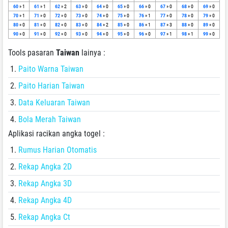
60
» 1
61
» 1
62
» 2
63
» 0
64
» 0
65
» 0
66
» 0
67
» 0
68
» 0
69
» 0
70
» 1
71
» 0
72
» 0
73
» 0
74
» 0
75
» 0
76
» 1
77
» 0
78
» 0
79
» 0
80
» 0
81
» 0
82
» 0
83
» 0
84
» 2
85
» 0
86
» 1
87
» 3
88
» 0
89
» 0
90
» 0
91
» 0
92
» 0
93
» 0
94
» 0
95
» 0
96
» 0
97
» 1
98
» 1
99
» 0
Tools pasaran
Taiwan
lainya :
Paito Warna Taiwan
Paito Harian Taiwan
Data Keluaran Taiwan
Bola Merah Taiwan
Aplikasi racikan angka togel :
Rumus Harian Otomatis
Rekap Angka 2D
Rekap Angka 3D
Rekap Angka 4D
Rekap Angka Ct