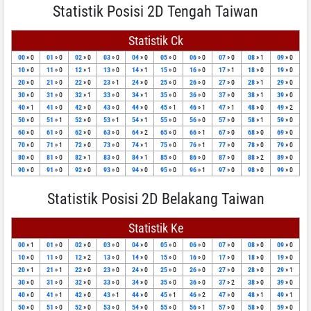
Statistik Posisi 2D Tengah Taiwan
Statistik Ck
00
» 0
01
» 0
02
» 0
03
» 0
04
» 0
05
» 0
06
» 0
07
» 0
08
» 1
09
» 0
10
» 0
11
» 0
12
» 1
13
» 0
14
» 1
15
» 0
16
» 0
17
» 1
18
» 0
19
» 0
20
» 0
21
» 0
22
» 0
23
» 1
24
» 0
25
» 0
26
» 0
27
» 0
28
» 1
29
» 0
30
» 0
31
» 0
32
» 1
33
» 0
34
» 1
35
» 0
36
» 0
37
» 0
38
» 1
39
» 0
40
» 1
41
» 0
42
» 0
43
» 0
44
» 0
45
» 1
46
» 1
47
» 1
48
» 0
49
» 2
50
» 0
51
» 1
52
» 0
53
» 1
54
» 1
55
» 0
56
» 0
57
» 0
58
» 1
59
» 0
60
» 0
61
» 0
62
» 0
63
» 0
64
» 2
65
» 0
66
» 1
67
» 0
68
» 0
69
» 0
70
» 0
71
» 1
72
» 0
73
» 0
74
» 1
75
» 0
76
» 1
77
» 0
78
» 0
79
» 0
80
» 0
81
» 0
82
» 1
83
» 0
84
» 1
85
» 0
86
» 0
87
» 0
88
» 2
89
» 0
90
» 0
91
» 0
92
» 0
93
» 0
94
» 0
95
» 0
96
» 1
97
» 0
98
» 0
99
» 0
Statistik Posisi 2D Belakang Taiwan
Statistik Ke
00
» 1
01
» 0
02
» 0
03
» 0
04
» 0
05
» 0
06
» 0
07
» 0
08
» 0
09
» 0
10
» 0
11
» 0
12
» 2
13
» 0
14
» 0
15
» 0
16
» 0
17
» 0
18
» 0
19
» 0
20
» 1
21
» 1
22
» 0
23
» 0
24
» 0
25
» 0
26
» 0
27
» 0
28
» 0
29
» 1
30
» 0
31
» 0
32
» 0
33
» 0
34
» 0
35
» 0
36
» 0
37
» 2
38
» 0
39
» 0
40
» 0
41
» 1
42
» 0
43
» 1
44
» 0
45
» 1
46
» 2
47
» 0
48
» 1
49
» 1
50
» 0
51
» 0
52
» 0
53
» 0
54
» 0
55
» 0
56
» 1
57
» 0
58
» 0
59
» 0