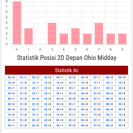
Statistik Posisi 2D Depan Ohio Midday
Statistik Ac
00
» 0
01
» 1
02
» 2
03
» 0
04
» 1
05
» 0
06
» 0
07
» 1
08
» 0
09
» 0
10
» 0
11
» 0
12
» 1
13
» 0
14
» 0
15
» 1
16
» 0
17
» 1
18
» 1
19
» 0
20
» 1
21
» 2
22
» 1
23
» 0
24
» 0
25
» 1
26
» 0
27
» 1
28
» 1
29
» 0
30
» 0
31
» 0
32
» 1
33
» 1
34
» 1
35
» 0
36
» 0
37
» 0
38
» 0
39
» 0
40
» 1
41
» 0
42
» 0
43
» 0
44
» 0
45
» 0
46
» 0
47
» 1
48
» 0
49
» 0
50
» 0
51
» 0
52
» 0
53
» 0
54
» 0
55
» 1
56
» 0
57
» 0
58
» 0
59
» 0
60
» 0
61
» 0
62
» 1
63
» 0
64
» 0
65
» 0
66
» 0
67
» 0
68
» 0
69
» 0
70
» 0
71
» 0
72
» 1
73
» 0
74
» 0
75
» 1
76
» 1
77
» 0
78
» 1
79
» 0
80
» 0
81
» 0
82
» 0
83
» 0
84
» 0
85
» 0
86
» 0
87
» 1
88
» 0
89
» 0
90
» 1
91
» 0
92
» 0
93
» 0
94
» 1
95
» 0
96
» 0
97
» 0
98
» 0
99
» 0