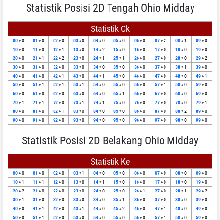
Statistik Posisi 2D Tengah Ohio Midday
Statistik Ck
00
» 0
01
» 0
02
» 0
03
» 0
04
» 0
05
» 0
06
» 0
07
» 2
08
» 1
09
» 0
10
» 0
11
» 0
12
» 1
13
» 0
14
» 2
15
» 0
16
» 0
17
» 0
18
» 0
19
» 0
20
» 0
21
» 1
22
» 2
23
» 0
24
» 1
25
» 1
26
» 0
27
» 0
28
» 0
29
» 2
30
» 0
31
» 0
32
» 0
33
» 0
34
» 0
35
» 0
36
» 0
37
» 0
38
» 1
39
» 0
40
» 0
41
» 0
42
» 1
43
» 0
44
» 1
45
» 0
46
» 0
47
» 0
48
» 0
49
» 1
50
» 0
51
» 1
52
» 1
53
» 1
54
» 0
55
» 0
56
» 0
57
» 1
58
» 0
59
» 0
60
» 0
61
» 0
62
» 0
63
» 0
64
» 0
65
» 1
66
» 0
67
» 0
68
» 0
69
» 0
70
» 1
71
» 1
72
» 0
73
» 1
74
» 1
75
» 0
76
» 0
77
» 0
78
» 0
79
» 1
80
» 0
81
» 0
82
» 1
83
» 0
84
» 0
85
» 0
86
» 0
87
» 0
88
» 2
89
» 0
90
» 0
91
» 0
92
» 0
93
» 0
94
» 0
95
» 0
96
» 0
97
» 0
98
» 0
99
» 0
Statistik Posisi 2D Belakang Ohio Midday
Statistik Ke
00
» 0
01
» 0
02
» 0
03
» 1
04
» 0
05
» 0
06
» 0
07
» 0
08
» 0
09
» 0
10
» 1
11
» 1
12
» 0
13
» 0
14
» 1
15
» 0
16
» 0
17
» 0
18
» 0
19
» 0
20
» 2
21
» 0
22
» 0
23
» 0
24
» 0
25
» 0
26
» 1
27
» 0
28
» 1
29
» 2
30
» 1
31
» 0
32
» 0
33
» 0
34
» 0
35
» 1
36
» 0
37
» 0
38
» 0
39
» 0
40
» 0
41
» 1
42
» 0
43
» 1
44
» 0
45
» 2
46
» 0
47
» 1
48
» 0
49
» 0
50
» 0
51
» 1
52
» 0
53
» 0
54
» 0
55
» 0
56
» 0
57
» 1
58
» 0
59
» 0