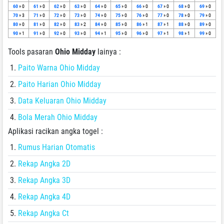
60
» 0
61
» 0
62
» 0
63
» 0
64
» 0
65
» 0
66
» 0
67
» 0
68
» 0
69
» 0
70
» 3
71
» 0
72
» 0
73
» 0
74
» 0
75
» 0
76
» 0
77
» 0
78
» 0
79
» 0
80
» 0
81
» 0
82
» 0
83
» 2
84
» 0
85
» 0
86
» 1
87
» 1
88
» 0
89
» 0
90
» 1
91
» 0
92
» 0
93
» 0
94
» 1
95
» 0
96
» 0
97
» 1
98
» 1
99
» 0
Tools pasaran
Ohio Midday
lainya :
Paito Warna Ohio Midday
Paito Harian Ohio Midday
Data Keluaran Ohio Midday
Bola Merah Ohio Midday
Aplikasi racikan angka togel :
Rumus Harian Otomatis
Rekap Angka 2D
Rekap Angka 3D
Rekap Angka 4D
Rekap Angka Ct